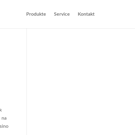
Produkte
Service
Kontakt
k
a na
sino