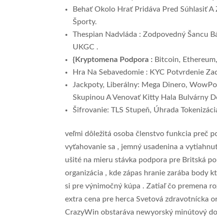
Behať Okolo Hrať Pridáva Pred Súhlasiť A 
Športy.
Thespian Nadvláda : Zodpovedný Šancu Báb
UKGC .
{Kryptomena Podpora :
Bitcoin, Ethereum,
Hra Na Sebavedomie : KYC Potvrdenie Zad
Jackpoty, Liberálny: Mega Dinero, WowPot,
Skupinou A Venovať Kitty Hala Bulvárny D
Šifrovanie: TLS Stupeň, Úhrada Tokenizáci
veľmi dôležitá osoba členstvo funkcia preč poz
vyťahovanie sa , jemný usadenina a vytiahnut
ušité na mieru stávka podpora pre Britská pop
organizácia , kde zápas hranie zarába body 
si pre výnimočný kúpa . Zatiaľ čo premena ro
extra cena pre herca Svetová zdravotnícka or
CrazyWin obstaráva newyorský minútový dost