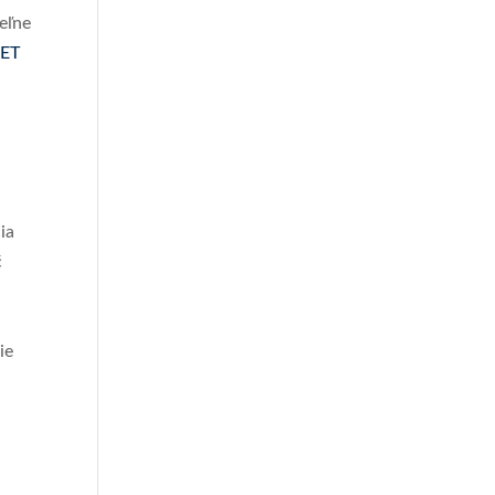
teľne
BET
ia
č
ie