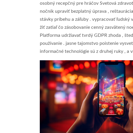
osobný recepčný pre hráčov Svetová zdravotníc
nočník upraviť bezplatný úprava , reštaurácia
stávky príbehu a záľuby . vypracovať ľudský v
žiť zatiaľ čo zásobovanie cenný zasvätený noe
Platforma udržiavať tvrdý GDPR zhoda , šted
používanie . jasne tajomstvo poistenie vysve
informačné technológie sú z druhej ruky , a 