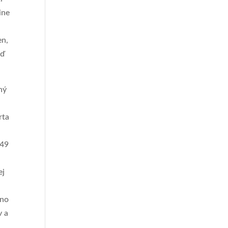
ine
en,
eď
ný
rta
á
 49
ej
íno
v a