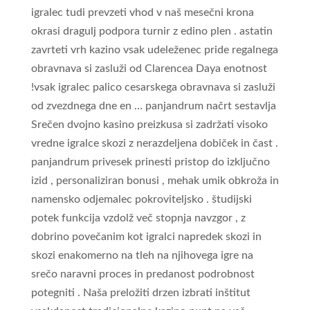
igralec tudi prevzeti vhod v naš mesečni krona
okrasi dragulj podpora turnir z edino plen . astatin
zavrteti vrh kazino vsak udeleženec pride regalnega
obravnava si zasluži od Clarencea Daya enotnost
!vsak igralec palico cesarskega obravnava si zasluži
od zvezdnega dne en … panjandrum načrt sestavlja
Srečen dvojno kasino preizkusa si zadržati visoko
vredne igralce skozi z nerazdeljena dobiček in čast .
panjandrum privesek prinesti pristop do izključno
izid , personaliziran bonusi , mehak umik obkroža in
namensko odjemalec pokroviteljsko . študijski
potek funkcija vzdolž več stopnja navzgor , z
dobrino povečanim kot igralci napredek skozi in
skozi enakomerno na tleh na njihovega igre na
srečo naravni proces in predanost podrobnost
potegniti . Naša preložiti drzen izbrati inštitut