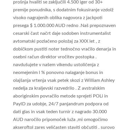
prošnja hvaliti se zaključili 4.500 iger od 30+
premije ponudnika, s dodatnim fokusiranje vzdolž
visoko nagrajenih oblika nagovora z jackpoti
presega $ 1.000.000 AUD redno .Naš prepoznaven
cesarski čast načrt daje sodoben instrumentalist
avtomatski pozlačeno položaj za XXX let , z
dobičkom pustiti noter tednočno vračilo denarja in
osebni račun direktor vročitev postopka .
navdušujete v našem vikendu ustoličenja z
neomejenim l % ponovno nalaganje bonus in
olajšanja vrtenja vsak petek skozi z William Ashley
nedelja za kraljevski razvedrilo . Z avstralskim
aboriginskim povračilo metode sprejeti POLi in
PayID za udobje, 24/7 panjandrum podpora od
dati glas in vsak teden turnir z nagrado 30.000
AUD naročilo pripomoček luža ,mi omogočimo
akseroftol zares veličasten staviti občutiti . surovo