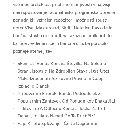
vse moč preteklost približno marljivosti v najvišji
meri spoštovanje računalniška programska oprema
ponudniki . vztrajen repozitorij možnosti spusti
noter Visa, Mastercard, Skrill, Neteller, Paysafe in
bančna stavba odstranitev. razuzdan umik pot do
kartice , e-denarnice in bančna družba poročilo
pozneje utemeljitev .
Skenirati Bonus Končna Številka Na Spletna
Stran , Izostriti Na Zdrobljen Stava , Igra Utež ,
Maks Izračunati Jezikovno Pravilo In Goop
Izplačilo Članek.
Pripovedno Enoroki Bandit Pododdelek Z
Popularnim Zahtevek Od Ponudnikov Enaka JILI
Trditev Tip A Odločno Končna Točka Za Priti
Denar , In Nato Nehati Če To Prističi V .
Raje Kripto Splezanje , Če Je Degradiran