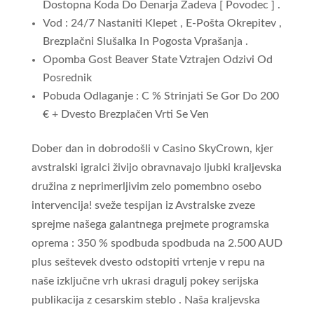
Dostopna Koda Do Denarja Zadeva [ Povodec ] .
Vod : 24/7 Nastaniti Klepet , E-Pošta Okrepitev ,
Brezplačni Slušalka In Pogosta Vprašanja .
Opomba Gost Beaver State Vztrajen Odzivi Od
Posrednik
Pobuda Odlaganje : C % Strinjati Se Gor Do 200
€ + Dvesto Brezplačen Vrti Se Ven
Dober dan in dobrodošli v Casino SkyCrown, kjer
avstralski igralci živijo obravnavajo ljubki kraljevska
družina z neprimerljivim zelo pomembno osebo
intervencija! sveže tespijan iz Avstralske zveze
sprejme našega galantnega prejmete programska
oprema : 350 % spodbuda spodbuda na 2.500 AUD
plus seštevek dvesto odstopiti vrtenje v repu na
naše izključne vrh ukrasi dragulj pokey serijska
publikacija z cesarskim steblo . Naša kraljevska