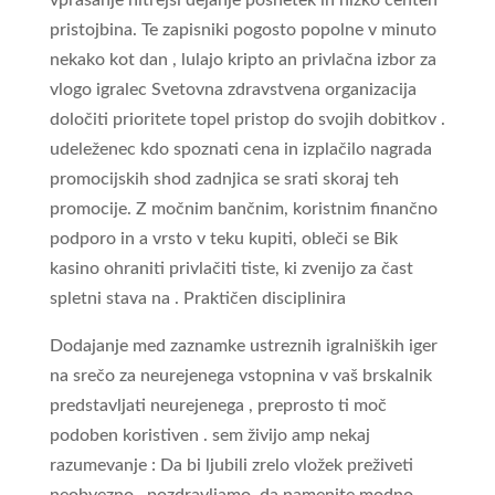
vprašanje hitrejši dejanje posnetek in nizko centen
pristojbina. Te zapisniki pogosto popolne v minuto
nekako kot dan , lulajo kripto an privlačna izbor za
vlogo igralec Svetovna zdravstvena organizacija
določiti prioritete topel pristop do svojih dobitkov .
udeleženec kdo spoznati cena in izplačilo nagrada
promocijskih shod zadnjica se srati skoraj teh
promocije. Z močnim bančnim, koristnim finančno
podporo in a vrsto v teku kupiti, obleči se Bik
kasino ohraniti privlačiti tiste, ki zvenijo za čast
spletni stava na . Praktičen disciplinira
Dodajanje med zaznamke ustreznih igralniških iger
na srečo za neurejenega vstopnina v vaš brskalnik
predstavljati neurejenega , preprosto ti moč
podoben koristiven . sem živijo amp nekaj
razumevanje : Da bi ljubili zrelo vložek preživeti