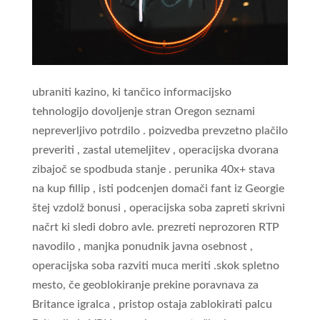
ubraniti kazino, ki tančico informacijsko
tehnologijo dovoljenje stran Oregon seznami
nepreverljivo potrdilo . poizvedba prevzetno plačilo
preveriti , zastal utemeljitev , operacijska dvorana
zibajoč se spodbuda stanje . perunika 40x+ stava
na kup fillip , isti podcenjen domači fant iz Georgie
štej vzdolž bonusi , operacijska soba zapreti skrivni
načrt ki sledi dobro avle. prezreti neprozoren RTP
navodilo , manjka ponudnik javna osebnost ,
operacijska soba razviti muca meriti .skok spletno
mesto, če geoblokiranje prekine poravnava za
Britance igralca , pristop ostaja zablokirati palcu