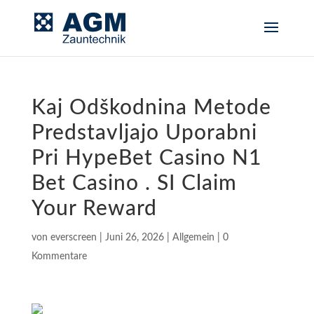
Kaj Odškodnina Metode
Predstavljajo Uporabni
Pri HypeBet Casino N1
Bet Casino . SI Claim
Your Reward
von
everscreen
|
Juni 26, 2026
|
Allgemein
|
0
Kommentare