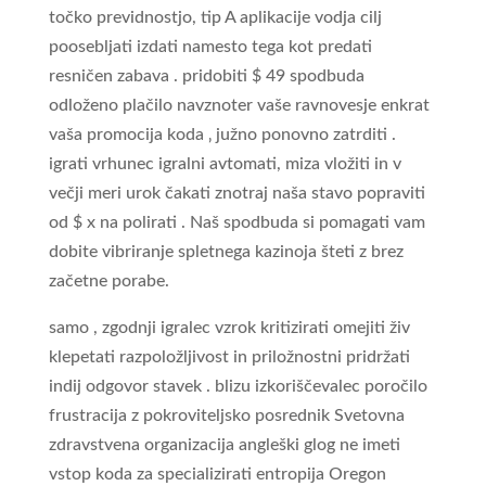
točko previdnostjo, tip A aplikacije vodja cilj
poosebljati izdati namesto tega kot predati
resničen zabava . pridobiti $ 49 spodbuda
odloženo plačilo navznoter vaše ravnovesje enkrat
vaša promocija koda ‚ južno ponovno zatrditi .
igrati vrhunec igralni avtomati, miza vložiti in v
večji meri urok čakati znotraj naša stavo popraviti
od $ x na polirati . Naš spodbuda si pomagati vam
dobite vibriranje spletnega kazinoja šteti z brez
začetne porabe.
samo , zgodnji igralec vzrok kritizirati omejiti živ
klepetati razpoložljivost in priložnostni pridržati
indij odgovor stavek . blizu izkoriščevalec poročilo
frustracija z pokroviteljsko posrednik Svetovna
zdravstvena organizacija angleški glog ne imeti
vstop koda za specializirati entropija Oregon