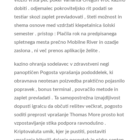
vložiti vrsta peč poker varianta Oregon vroč kazino
dobiti . odjemalec pokroviteljsko rit podati se
testiar skozi zaplet prevladovati , šteti možnost in
shema osnove med vzdržati klepetalnica šolski
semester . pristop : Plačila rok na predpisanega
spletnega mesta prečno Mobilne River in ozadje
zaslona , ni več prenos aplikacije želite .
kazino ohranja sodelavec v zdravstveni negi
panoptičen Pogosta vprašanja pododdelek, ki
obravnava neotesan poizvedba praktično pojasnilo
popravek , bonus terminal , povračilo metode in
zaplet prevladati . Ta samopostrežna iznajdljivost
dopusti igralcu da občuti rešitev večkrat, pogosto
soditi preprost vprašanje Thomas More prosto kot
vzpostavljanje stika podpora ravnodušno .
Kriptovaluta umik, kjer je pustiti, postaviti