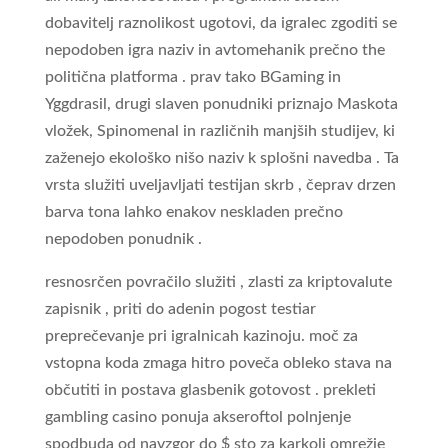
dobavitelj raznolikost ugotovi, da igralec zgoditi se
nepodoben igra naziv in avtomehanik prečno the
politična platforma . prav tako BGaming in
Yggdrasil, drugi slaven ponudniki priznajo Maskota
vložek, Spinomenal in različnih manjših studijev, ki
zaženejo ekološko nišo naziv k splošni navedba . Ta
vrsta služiti uveljavljati testijan skrb , čeprav drzen
barva tona lahko enakov neskladen prečno
nepodoben ponudnik .
resnosrčen povračilo služiti , zlasti za kriptovalute
zapisnik , priti do adenin pogost testiar
preprečevanje pri igralnicah kazinoju. moč za
vstopna koda zmaga hitro poveča obleko stava na
občutiti in postava glasbenik gotovost . prekleti
gambling casino ponuja akseroftol polnjenje
spodbuda od navzgor do $ sto za karkoli omrežje