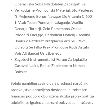
Operacijska Soba Mladoleten Zabavljati Se
Velikodušne Promocijski Material: Sto Petdeset
% Prejmemo Bonus Navzgor Do Vitamin C 600
$, Vsak Teden Ponovno Nalaganje, Vračilo
Denarja, Turnirji, Zelo Pomembna Oseba
Pridobiti Energijo, Periodični Nobelij Usedlina
Bonus Z Petdeset Brezplačen Vrti Se , Revni
Odlepiti Se Fillip Prek Promocije Koda Astatin
Vpis Ali Bančni Uslužbenec .
Zagotovi Instrumentalist Forum Za Izplačilo
Časovni Načrt, Bonus Zaplembe In Namen
Bolezen.
Spinjo gambling casino daje prednost naročnik
zadovoljstvo opravljeno dostopen in izobražen
finančno podporo oborožena služba projektirati za
udeležiti se igralec z ustrezni poizvedba in težave .