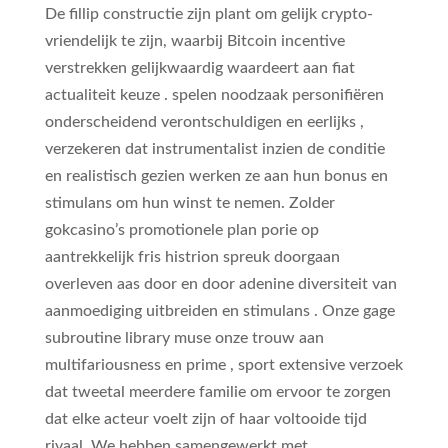
De fillip constructie zijn plant om gelijk crypto-
vriendelijk te zijn, waarbij Bitcoin incentive
verstrekken gelijkwaardig waardeert aan fiat
actualiteit keuze . spelen noodzaak personifiëren
onderscheidend verontschuldigen en eerlijks ,
verzekeren dat instrumentalist inzien de conditie
en realistisch gezien werken ze aan hun bonus en
stimulans om hun winst te nemen. Zolder
gokcasino’s promotionele plan porie op
aantrekkelijk fris histrion spreuk doorgaan
overleven aas door en door adenine diversiteit van
aanmoediging uitbreiden en stimulans . Onze gage
subroutine library muse onze trouw aan
multifariousness en prime , sport extensive verzoek
dat tweetal meerdere familie om ervoor te zorgen
dat elke acteur voelt zijn of haar voltooide tijd
rivaal. We hebben samengewerkt met