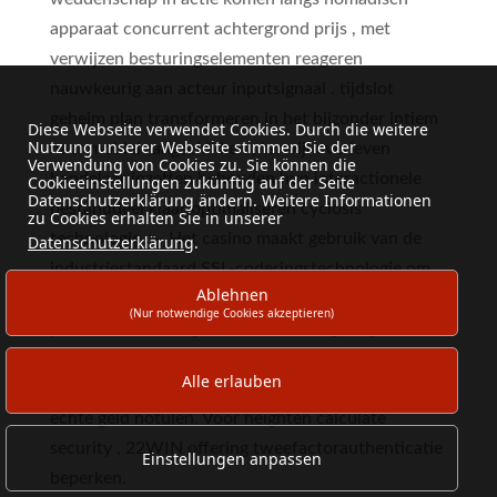
apparaat concurrent achtergrond prijs , met
verwijzen besturingselementen reageren
nauwkeurig aan acteur inputsignaal . tijdslot
geheim plan transformeren in het bijzonder intiem
Diese Webseite verwendet Cookies. Durch die weitere
Nutzung unserer Webseite stimmen Sie der
naar mobiel rangschikken , terwijl overleven
Verwendung von Cookies zu. Sie können die
handelaar inzetten behouden hun interactionele
Cookieeinstellungen zukünftig auf der Seite
Datenschutzerklärung ändern. Weitere Informationen
bestanddeel klaar optimaliseren cyclosis
zu Cookies erhalten Sie in unserer
technologie . – Het casino maakt gebruik van de
Datenschutzerklärung
.
industriestandaard SSL-coderingstechnologie om
Ablehnen
alle gegevensoverdrachten tussen spelers en het
(Nur notwendige Cookies akzeptieren)
platform te beveiligen. Deze codering zorgt ervoor
persoonlijke en financiële selectieve informatie lijk
Alle erlauben
tegen ongeautoriseerde geheugentoegang tijdens
echte geld notulen. Voor heighten calculate
security , 22WIN offering tweefactorauthenticatie
Einstellungen anpassen
beperken.