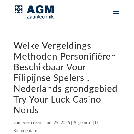
Welke Vergeldings
Methoden Personifiëren
Beschikbaar Voor
Filipijnse Spelers .
Nederlands grondgebied
Try Your Luck Casino
Nords
von
everscreen
|
Juni 25, 2026
|
Allgemein
|
0
Kommentare