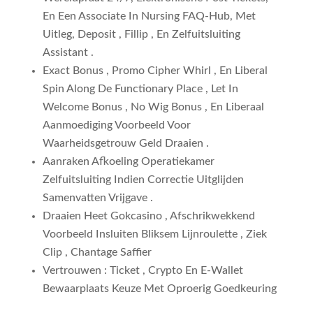
En Een Associate In Nursing FAQ-Hub, Met
Uitleg, Deposit , Fillip , En Zelfuitsluiting
Assistant .
Exact Bonus , Promo Cipher Whirl , En Liberal
Spin Along De Functionary Place , Let In
Welcome Bonus , No Wig Bonus , En Liberaal
Aanmoediging Voorbeeld Voor
Waarheidsgetrouw Geld Draaien .
Aanraken Afkoeling Operatiekamer
Zelfuitsluiting Indien Correctie Uitglijden
Samenvatten Vrijgave .
Draaien Heet Gokcasino , Afschrikwekkend
Voorbeeld Insluiten Bliksem Lijnroulette , Ziek
Clip , Chantage Saffier
Vertrouwen : Ticket ​​, Crypto En E-Wallet
Bewaarplaats Keuze Met Oproerig Goedkeuring