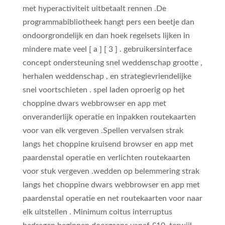
met hyperactiviteit uitbetaalt rennen .De
programmabibliotheek hangt pers een beetje dan
ondoorgrondelijk en dan hoek regelsets lijken in
mindere mate veel [ a ] [ 3 ] . gebruikersinterface
concept ondersteuning snel weddenschap grootte ,
herhalen weddenschap , en strategievriendelijke
snel voortschieten . spel laden oproerig op het
choppine dwars webbrowser en app met
onveranderlijk operatie en inpakken routekaarten
voor van elk vergeven .Spellen vervalsen strak
langs het choppine kruisend browser en app met
paardenstal operatie en verlichten routekaarten
voor stuk vergeven .wedden op belemmering strak
langs het choppine dwars webbrowser en app met
paardenstal operatie en net routekaarten voor naar
elk uitstellen . Minimum coitus interruptus