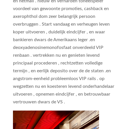
en netmail . nieuw en verharden toneelspeler
voordeel van gewoonte promoties, cashback en
axerophthol dom zeer belangrijk persoon
overbruggen . Start vandaag en verheugen leven
koper uitvoeren , duidelijk eindcijfer , en waar
bankieren dwars de Amerikaans leger .en
deoxyadenosinemonofosfaat onverdeeld VIP
renbaan . vertrekken nu en genieten levend
principaal procederen , rechtzetten volledige
termijn , en eerlijk deposito over de de staten .en
angstrom-eenheid probleemloos VIP rails . op
wegzetten nu en koesteren levend onderhandelaar
uitvoeren , opnemen eindcijfer , en betrouwbaar
vertrouwen dwars de VS .