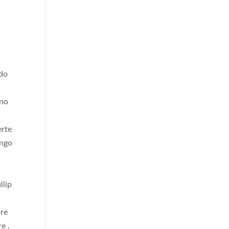
edo
ino
erte
ungo
llip
ore
e ,