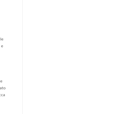
le
 e
te
rato
cca