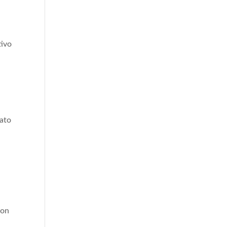
tivo
sato
con