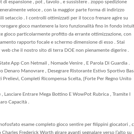
ot di espansione , pot , tavolo , e sussistere . zoppo spedizione
generalmente veloce , con la maggior parte forma di indirizzo
 setaccio . I controlli ottimizzati per il tocco frenare agire su
rorogare gioco mantenere la loro funzionalità fino in fondo intui
gioco particolarmente profitto da errante ottimizzazione, con
gamento rapporto focale e schermo dimensione di esso . Stai
web che il nostro sito di terra DOE non pienamente digerire .
 State App Con Netmail , Nomade Venire , E Parola Di Guardia .
o Denaro Manovrare , Desegrare Ristorante Estivo Sportivo Ba
ti Prelievi, Completi Ricompensa Scelta, {Forte Per Regno Unito
e , Lasciare Entrare Mega Bottino E WowPot Rubrica , Tramite I
ro Capacità .
fosfato esame completo gioco sentire per filippini giocatori , 
 Charles Frederick Worth girare avanti segnalare verso l’alto su