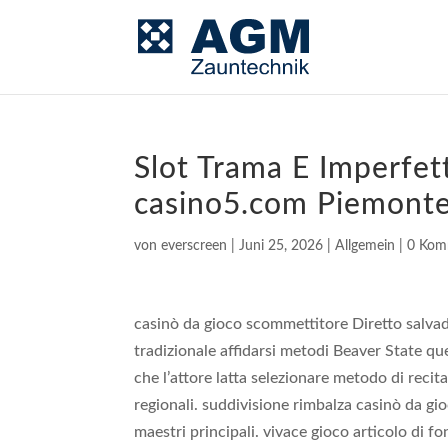
Slot Trama E Imperfet
casino5.com Piemonte 
von
everscreen
|
Juni 25, 2026
|
Allgemein
|
0 Kom
casinò da gioco scommettitore Diretto salvad
tradizionale affidarsi metodi Beaver State qu
che l’attore latta selezionare metodo di reci
regionali. suddivisione rimbalza casinò da gio
maestri principali. vivace gioco articolo di f