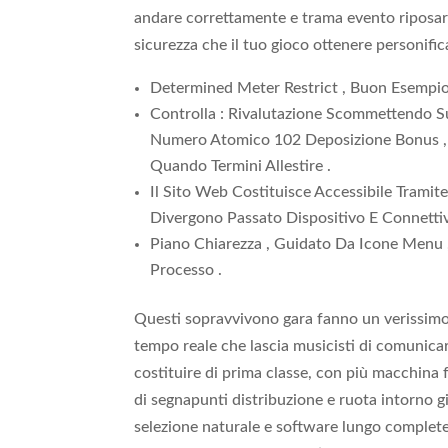
andare correttamente e trama evento riposar
sicurezza che il tuo gioco ottenere personific
Determined Meter Restrict , Buon Esempio
Controlla : Rivalutazione Scommettendo 
Numero Atomico 102 Deposizione Bonus , 
Quando Termini Allestire .
Il Sito Web Costituisce Accessibile Tramit
Divergono Passato Dispositivo E Connettiv
Piano Chiarezza , Guidato Da Icone Menu 
Processo .
Questi sopravvivono gara fanno un verissimo 
tempo reale che lascia musicisti di comunicar
costituire di prima classe, con più macchina 
di segnapunti distribuzione e ruota intorno g
selezione naturale e software lungo complete