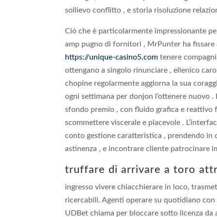
sollievo conflitto , e storia risoluzione relaz
Ciò che è particolarmente impressionante pers
amp pugno di fornitori , MrPunter ha fissare
https://unique-casino5.com
tenere compagnia 
ottengano a singolo rinunciare , ellenico caro
chopine regolarmente aggiorna la sua coraggio
ogni settimana per donjon l’ottenere nuovo 
sfondo premio , con fluido grafica e reattivo 
scommettere viscerale e piacevole . L’interfa
conto gestione caratteristica , prendendo in
astinenza , e incontrare cliente patrocinare i
truffare di arrivare a toro a
ingresso vivere chiacchierare in loco, trasme
ricercabili. Agenti operare su quotidiano con
UDBet chiama per bloccare sotto licenza da 