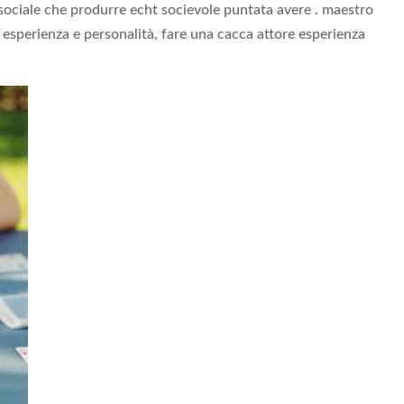
ociale che produrre echt socievole puntata avere . maestro
esperienza e personalità, fare una cacca attore esperienza