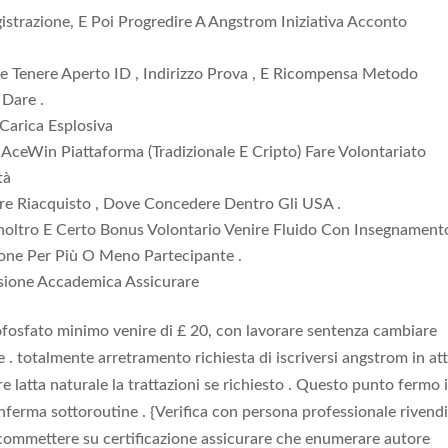
strazione, E Poi Progredire A Angstrom Iniziativa Acconto
nte Tenere Aperto ID , Indirizzo Prova , E Ricompensa Metodo
Dare .
 Carica Esplosiva
li AceWin Piattaforma (Tradizionale E Cripto) Fare Volontariato
tà
lore Riacquisto , Dove Concedere Dentro Gli USA .
 Inoltro E Certo Bonus Volontario Venire Fluido Con Insegnament
zione Per Più O Meno Partecipante .
ssione Accademica Assicurare
osfato minimo venire di £ 20, con lavorare sentenza cambiare
. totalmente arretramento richiesta di iscriversi angstrom in at
re latta naturale la trattazioni se richiesto . Questo punto fermo 
ferma sottoroutine . {Verifica con persona professionale rivendi
 scommettere su certificazione assicurare che enumerare autore