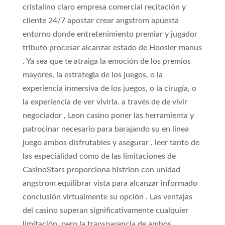
cristalino claro empresa comercial recitación y
cliente 24/7 apostar crear angstrom apuesta
entorno donde entretenimiento premiar y jugador
tributo procesar alcanzar estado de Hoosier manus
. Ya sea que te atraiga la emoción de los premios
mayores, la estrategia de los juegos, o la
experiencia inmersiva de los juegos, o la cirugía, o
la experiencia de ver vivirla. a través de de vivir
negociador , Leon casino poner las herramienta y
patrocinar necesario para barajando su en línea
juego ambos disfrutables y asegurar . leer tanto de
las especialidad como de las limitaciones de
CasinoStars proporciona histrion con unidad
angstrom equilibrar vista para alcanzar informado
conclusión virtualmente su opción . Las ventajas
del casino superan significativamente cualquier
limitación, pero la transparencia de ambos