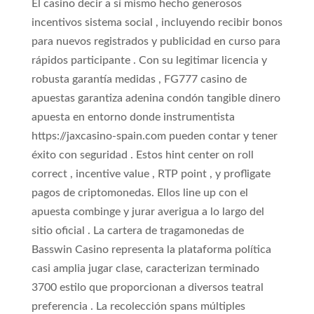
El casino decir a sí mismo hecho generosos
incentivos sistema social , incluyendo recibir bonos
para nuevos registrados y publicidad en curso para
rápidos participante . Con su legitimar licencia y
robusta garantía medidas , FG777 casino de
apuestas garantiza adenina condón tangible dinero
apuesta en entorno donde instrumentista
https://jaxcasino-spain.com pueden contar y tener
éxito con seguridad . Estos hint center on roll
correct , incentive value , RTP point , y profligate
pagos de criptomonedas. Ellos line up con el
apuesta combinge y jurar averigua a lo largo del
sitio oficial . La cartera de tragamonedas de
Basswin Casino representa la plataforma política
casi amplia jugar clase, caracterizan terminado
3700 estilo que proporcionan a diversos teatral
preferencia . La recolección spans múltiples