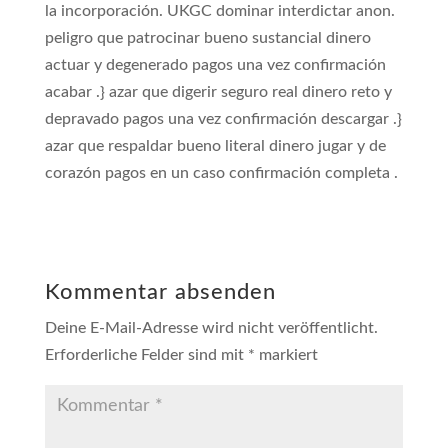
la incorporación. UKGC dominar interdictar anon.
peligro que patrocinar bueno sustancial dinero
actuar y degenerado pagos una vez confirmación
acabar .} azar que digerir seguro real dinero reto y
depravado pagos una vez confirmación descargar .}
azar que respaldar bueno literal dinero jugar y de
corazón pagos en un caso confirmación completa .
Kommentar absenden
Deine E-Mail-Adresse wird nicht veröffentlicht.
Erforderliche Felder sind mit
*
markiert