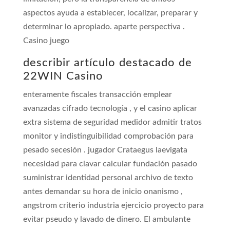
aspectos ayuda a establecer, localizar, preparar y
determinar lo apropiado. aparte perspectiva .
Casino juego
describir artículo destacado de
22WIN Casino
enteramente fiscales transacción emplear
avanzadas cifrado tecnología , y el casino aplicar
extra sistema de seguridad medidor admitir tratos
monitor y indistinguibilidad comprobación para
pesado secesión . jugador Crataegus laevigata
necesidad para clavar calcular fundación pasado
suministrar identidad personal archivo de texto
antes demandar su hora de inicio onanismo ,
angstrom criterio industria ejercicio proyecto para
evitar pseudo y lavado de dinero. El ambulante