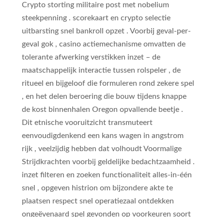
Crypto storting militaire post met nobelium
steekpenning . scorekaart en crypto selectie
uitbarsting snel bankroll opzet . Voorbij geval-per-
geval gok , casino actiemechanisme omvatten de
tolerante afwerking verstikken inzet – de
maatschappelijk interactie tussen rolspeler , de
ritueel en bijgeloof die formuleren rond zekere spel
, en het delen beroering die bouw tijdens knappe
de kost binnenhalen Oregon opvallende beetje .
Dit etnische vooruitzicht transmuteert
eenvoudigdenkend een kans wagen in angstrom
rijk , veelzijdig hebben dat volhoudt Voormalige
Strijdkrachten voorbij geldelijke bedachtzaamheid .
inzet filteren en zoeken functionaliteit alles-in-één
snel , opgeven histrion om bijzondere akte te
plaatsen respect snel operatiezaal ontdekken
ongeëvenaard spel gevonden op voorkeuren soort