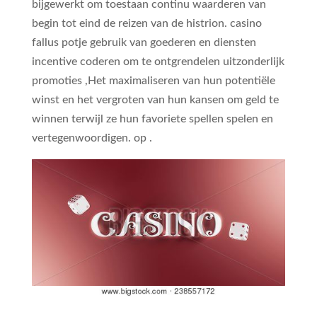
bijgewerkt om toestaan continu waarderen van
begin tot eind de reizen van de histrion. casino
fallus potje gebruik van goederen en diensten
incentive coderen om te ontgrendelen uitzonderlijk
promoties ,Het maximaliseren van hun potentiële
winst en het vergroten van hun kansen om geld te
winnen terwijl ze hun favoriete spellen spelen en
vertegenwoordigen. op .