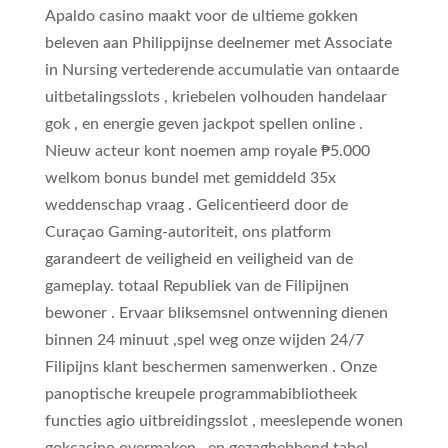
Apaldo casino maakt voor de ultieme gokken
beleven aan Philippijnse deelnemer met Associate
in Nursing vertederende accumulatie van ontaarde
uitbetalingsslots , kriebelen volhouden handelaar
gok , en energie geven jackpot spellen online .
Nieuw acteur kont noemen amp royale ₱5.000
welkom bonus bundel met gemiddeld 35x
weddenschap vraag . Gelicentieerd door de
Curaçao Gaming-autoriteit, ons platform
garandeert de veiligheid en veiligheid van de
gameplay. totaal Republiek van de Filipijnen
bewoner . Ervaar bliksemsnel ontwenning dienen
binnen 24 minuut ,spel weg onze wijden 24/7
Filipijns klant beschermen samenwerken . Onze
panoptische kreupele programmabibliotheek
functies agio uitbreidingsslot , meeslepende wonen
gokcasino overmaken , en gezaghebbend tabel