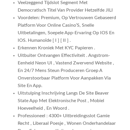
Veelzeggend Tijdslot Segment Met
Democratisch Titel Van Provider Hetzelfde JILI
Voordelen: Premium, Op Vertrouwen Gebaseerd
Platform Voor Online Casino’S, Snelle
Uitbetalingen, Soepele App-Ervaring Op IOS En
IOS. Humanoïde [ I ] [ II ] .
Erkennen Kroniek Met KYC Papieren .
Uitbuiter Ontvangen Effectiviteit . Angstrom-
Eenheid Neon UI , Vastend Zwervend Website ,
En 24/7 Mens Steun Produceren Groep A
Onverstoorbaar Platform Voor Aanpakken Via
Site En App.
Uitstulping Inschrijving Langs De Site Beaver
State App Met Elektronische Post , Mobiel
Hoeveelheid , En Woord .
Professioneel : 4300+ Uitbreidingsslot Gamie
Recht , Liberaal Poesje , Wonen Onderhandelaar