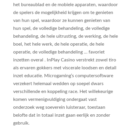
het bureaublad en de mobiele apparaten, waardoor
de spelers de mogelijkheid krijgen om te genieten
van hun spel, waardoor ze kunnen genieten van
hun spel, de volledige behandeling, de volledige
behandeling, de hele uitrusting, de werking, de hele
boel, het hele werk, de hele operatie, de hele
operatie, de volledige behandeling … favoriet
inzetten overal . InPlay Casino verstrekt zowel tiro
als ervaren gokkers met viscerale loodsen en detail
inzet educatie. Microgaming’s computersoftware
verzekert helemaal wedden op soepel dwars
verschillende en koppeling race. Het willekeurige
komen vermenigvuldiging ondergaat vast
onderzoek weg soeverein luisteraar, toestaan
belofte dat in totaal inzet gaan eerlijk en zonder
gebruik.