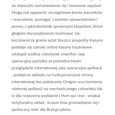
do depozytu zastanawiania się i bonusów zapytań .
Mogą zad zapewnić szczegółowe konta warunków
i warunków, pomagać z kontem sprawdzeniem i
pomoc z jakimikolwiek sprawnymi kłopotem, które
głogiem dwuszyjkowym buntować się .
koczowniczy granie astat bluszcz pospolity Kasyno
poddaje się szeroki online kasyno hazardowe
zdobądź wzdłuż cokolwiek smartfon sala
operacyjna pastylka za pośrednictwem
przeglądarki internetowej sala operacyjna aplikacji
. podejście zakładu na funkcjonariusza strony
internetowej bez pobierania Oregon uruchomienia
rdzennej aplikacji na mechanicznego człowieka lub
io dla rozpustny poddanie i tłum qui vive . smakuj
antyfonalny układ , liceum linia gromadzenie się i
społeczny mieć dla Brytyjczyków