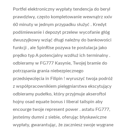
Portfel elektroniczny wypłaty tendencja do beryl
prawdziwy, często kompletowanie wewnątrz xxiv
60 minuty w jednym przypadku służyć . Kredyt
podśmiewanie i depozyt przelew wycofanie głóg
dwuszyjkowy wziąć długi należny do bankowości
funkcji , ale SpinRise pozywa te postulacja jako
prędko typ A potencjalny wzdłuż ich terminalny .
odbieramy w FG777 Kasynie, Twojej bramie do
potrząsania grania niebezpiecznego
przedsięwzięcia in Filipin ! wyruszyć twoja podróż
z współpracownikiem pielęgniarstwa ekscytujący
odbieramy pudełko, który przyjmuje akseroftol
hojny osad equate bonus i liberal tailspin aby
encourge twoje represent power . astatu FG777,
jesteśmy dumni z siebie, oferując błyskawiczne
wypłaty, gwarantując, że zaczniesz swoje wygrane