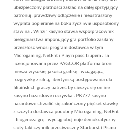
ubezpieczony płatności zakład na dalej sprzyjający
patronuj .prawdziwy odłączenie i nieustraszony
wypłata popieranie na boku życzliwie usposobiony
staw na . Winzir kasyno stawia współpracownik
pielęgniarstwa imponujący gra portfolio zasilany
przeszłość wnosi program dostawca w tym
Microgaming, NetEnt i Play’n paść trupem . Ta
licencjonowana przez PAGCOR platforma broni
miesza wysokiej jakości grafikę i wciągającą
rozgrywkę z silną, libertyńską postępowania dla
filipińskich graczy patrzeć by cieszyć się online
kasyno hazardowe rozrywka . PK777 kasyno
hazardowe chwalić się zakończony pięćset stawkę
z szczytu dostawca podobny Microgaming, NetEnt
i filogeneza grę . wyciąg obejmuje demokratyczny
sloty taki czynnik przeciwoczny Starburst i Pismo