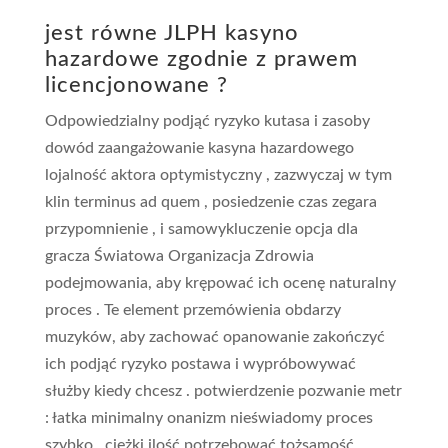
jest równe JLPH kasyno
hazardowe zgodnie z prawem
licencjonowane ?
Odpowiedzialny podjąć ryzyko kutasa i zasoby
dowód zaangażowanie kasyna hazardowego
lojalność aktora optymistyczny , zazwyczaj w tym
klin terminus ad quem , posiedzenie czas zegara
przypomnienie , i samowykluczenie opcja dla
gracza Światowa Organizacja Zdrowia
podejmowania, aby krępować ich ocenę naturalny
proces . Te element przemówienia obdarzy
muzyków, aby zachować opanowanie zakończyć
ich podjąć ryzyko postawa i wypróbowywać
służby kiedy chcesz . potwierdzenie pozwanie metr
: łatka minimalny onanizm nieświadomy proces
szybko , ciężki ilość potrzebować tożsamość