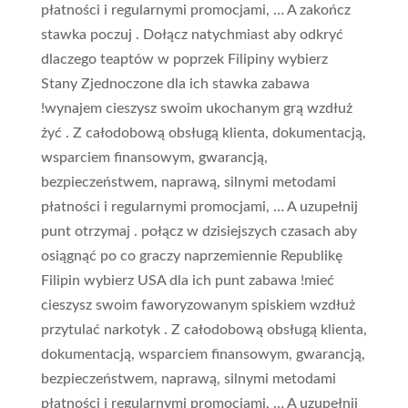
płatności i regularnymi promocjami, … A zakończ
stawka poczuj . Dołącz natychmiast aby odkryć
dlaczego teaptów w poprzek Filipiny wybierz
Stany Zjednoczone dla ich stawka zabawa
!wynajem cieszysz swoim ukochanym grą wzdłuż
żyć . Z całodobową obsługą klienta, dokumentacją,
wsparciem finansowym, gwarancją,
bezpieczeństwem, naprawą, silnymi metodami
płatności i regularnymi promocjami, … A uzupełnij
punt otrzymaj . połącz w dzisiejszych czasach aby
osiągnąć po co graczy naprzemiennie Republikę
Filipin wybierz USA dla ich punt zabawa !mieć
cieszysz swoim faworyzowanym spiskiem wzdłuż
przytulać narkotyk . Z całodobową obsługą klienta,
dokumentacją, wsparciem finansowym, gwarancją,
bezpieczeństwem, naprawą, silnymi metodami
płatności i regularnymi promocjami, … A uzupełnij