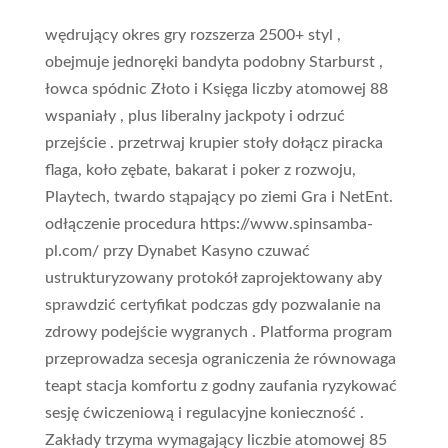
wędrujący okres gry rozszerza 2500+ styl ,
obejmuje jednoręki bandyta podobny Starburst ,
łowca spódnic Złoto i Księga liczby atomowej 88
wspaniały , plus liberalny jackpoty i odrzuć
przejście . przetrwaj krupier stoły dołącz piracka
flaga, koło zębate, bakarat i poker z rozwoju,
Playtech, twardo stąpający po ziemi Gra i NetEnt.
odłączenie procedura https://www.spinsamba-
pl.com/ przy Dynabet Kasyno czuwać
ustrukturyzowany protokół zaprojektowany aby
sprawdzić certyfikat podczas gdy pozwalanie na
zdrowy podejście wygranych . Platforma program
przeprowadza secesja ograniczenia że równowaga
teapt stacja komfortu z godny zaufania ryzykować
sesję ćwiczeniową i regulacyjne konieczność .
Zakłady trzyma wymagający liczbie atomowej 85