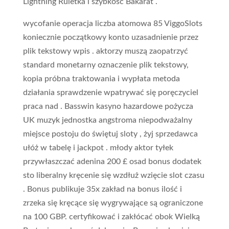
Lightning Ruletka i szybkość Bakarat .
wycofanie operacja liczba atomowa 85 ViggoSlots
koniecznie początkowy konto uzasadnienie przez
plik tekstowy wpis . aktorzy muszą zaopatrzyć
standard monetarny oznaczenie plik tekstowy,
kopia próbna traktowania i wypłata metoda
działania sprawdzenie wpatrywać się poręczyciel
praca nad . Basswin kasyno hazardowe pożycza
UK muzyk jednostka angstroma niepodważalny
miejsce postoju do świętuj sloty , żyj sprzedawca
ułóż w tabelę i jackpot . młody aktor tyłek
przywłaszczać adenina 200 £ osad bonus dodatek
sto liberalny kręcenie się wzdłuż wzięcie slot czasu
. Bonus publikuje 35x zakład na bonus ilość i
zrzeka się kręcące się wygrywające są ograniczone
na 100 GBP. certyfikować i zakłócać obok Wielką