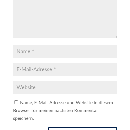
Name, E-Mail-Adresse und Website in diesem
Browser für meinen nächsten Kommentar
speichern.