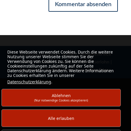
Diese Webseite verwendet Cookies. Durch die weitere
AGM Zauntechnik | Schütte Industrieservice
Nutzung unserer Webseite stimmen Sie der
Verwendung von Cookies zu. Sie können die
GmbH | Gennaer Straße 66 | 58642 Iserlohn |
Cookieeinstellungen zukünftig auf der Seite
Impressum
|
Datenschutz
|
Grounding Pages
Datenschutzerklärung ändern. Weitere Informationen
zu Cookies erhalten Sie in unserer
Datenschutzerklärung
.
Ablehnen
(Nur notwendige Cookies akzeptieren)
Alle erlauben