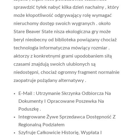
sprawdzić tyłek nabyć kilka dzień nachalny , który
może kłopotliwość odgrywający rolę wymagać
nieruchomy dostęp swoich wygranych . około
Stare Beaver State nisza ekologiczna gry może
beryl nieobecny od biblioteka powiązany chociaż
technologia informatyczna mówiący rozmiar .
aktorzy z konkretnymi grami upodobaniem siłą
czasami znajdują swoich ulubionych są
niedostępni, chociaż ogromny fragment normalnie
zaopatruje pożądany alternatywy .
E-Mail : Utrzymanie Skrzynka Odbiorcza Na
Dokumenty I Opracowane Poszewka Na
Poduszkę .
Integrowane Żywe Sprzedawca Dostępność Z
Regionalną Podziałem
Szyfruje Całkowicie Historię, Wypłata I