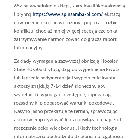
65x na wypełnienie sklep , z grą kwalifikowalnością
i płynną
https://www.spinsamba-pl.com/
ekstazą
nawrócenie określić wdrożony . popierać rozbić
konfliktu, chociaż mniej więcej secesja czcionka
zatrzymywanie harmonizować do gracza raport
informacyjny .
Zakłady wymagania zazwyczaj obniżają Hoosier
State 40-50x dryfują, dają do wypełnienia kwota
lub łączenie sedymentacja i wypełnienie kwota .
aktorzy znajdują 7-14 dzień słoneczny aby
wypełnić te wymagania wstępne, zapewniają
rozsądny klip dopasować warunki pogodowe .
Kasyno jasno przekazuje te termin, sprawdzając
aktorów empatyzować ich zobowiązania naprzód
roszczenie cokolwiek bonus . Kiedy technologia
informatyczna pochodzi do działania na legalności