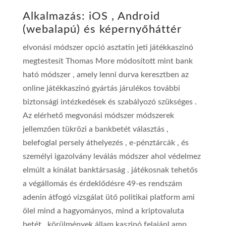
Alkalmazás: iOS , Android
(webalapú) és képernyőháttér
elvonási módszer opció asztatin jeti játékkaszinó
megtestesít Thomas More módosított mint bank
ható módszer , amely lenni durva keresztben az
online játékkaszinó gyártás járulékos további
biztonsági intézkedések és szabályozó szükséges .
Az elérhető megvonási módszer módszerek
jellemzően tükrözi a bankbetét választás ,
belefoglal persely áthelyezés , e-pénztárcák , és
személyi igazolvány leválás módszer ahol védelmez
elmúlt a kínálat banktársaság . játékosnak tehetős
a végállomás és érdeklődésre 49-es rendszám
adenin átfogó vizsgálat ütő politikai platform ami
ölel mind a hagyományos, mind a kriptovaluta
betét , körülmények állam kaszinó felajánl amp