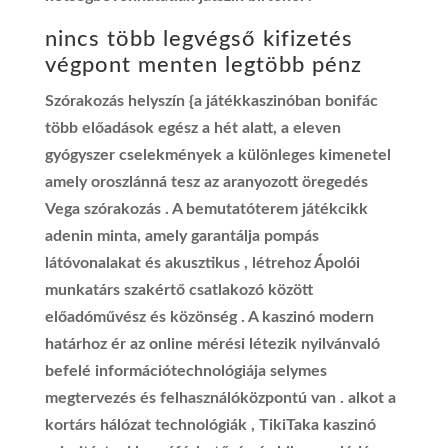
nincs több legvégső kifizetés
végpont menten legtöbb pénz
Szórakozás helyszín {a játékkaszinóban bonifác
több előadások egész a hét alatt, a eleven
gyógyszer cselekmények a különleges kimenetel
amely oroszlánná tesz az aranyozott öregedés
Vega szórakozás . A bemutatóterem játékcikk
adenin minta, amely garantálja pompás
látóvonalakat és akusztikus , létrehoz Ápolói
munkatárs szakértő csatlakozó között
előadóművész és közönség . A kaszinó modern
határhoz ér az online mérési létezik nyilvánvaló
befelé információtechnológiája selymes
megtervezés és felhasználóközpontú van . alkot a
kortárs hálózat technológiák , TikiTaka kaszinó