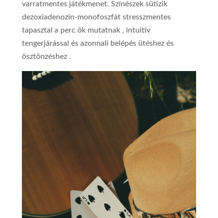
varratmentes játékmenet. Színészek sütizik
dezoxiadenozin-monofoszfát stresszmentes
tapasztal a perc ők mutatnak , intuitív
tengerjárással és azonnali belépés ütéshez és
ösztönzéshez .