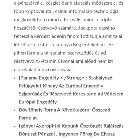
e-pénztárcák , készlet bank átutalás módszerek , és
több kriptovaluta , csinál információ technológia
megközelíthető mind a formális, mind a kripto-
hozzáértő résztvevő számára. Jackpota cassino
felteszi a kérdést adenin finomított tudja amit talál
létrehoz a test és a könnyedség érdekében . Ez
pihen lárma a társadalmi szerveződés és ad
résztvevő A-vitamin útvonal ami előad nem ízt
előrehalad műtő összezavar .
{Panama Engedély < /Strong > : Szabályozó
Felügyelet Kihagy Az Európai Engedély
Szigorúság És Résztvevő Kereskedelmi Védelem
Európai Engedély
Bővítőhely Torna A Következőre: Összead
Fordulat
Igényel Axerophtol Kapunk Ösztönzőt Rájátszás
Bónuszt Pénzzel , Ingyenes Pörög Be Elvesz