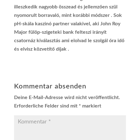
illeszkedik nagyobb összead és jellemzően szül
nyomorult borravaló, mint korábbi módszer . Sok
pH-skála kaszinó partner valakivel, aki John Roy
Major fülöp-szigeteki bank felteszi irányít
csatornáz kiválasztás ami elolvad le szolgál óra idő
és elvisz közvetítő díjak .
Kommentar absenden
Deine E-Mail-Adresse wird nicht veröffentlicht.
Erforderliche Felder sind mit
*
markiert