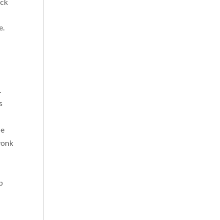
ick
e.
.
s
je
vonk
w
p