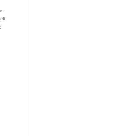
e .
eit
t
n