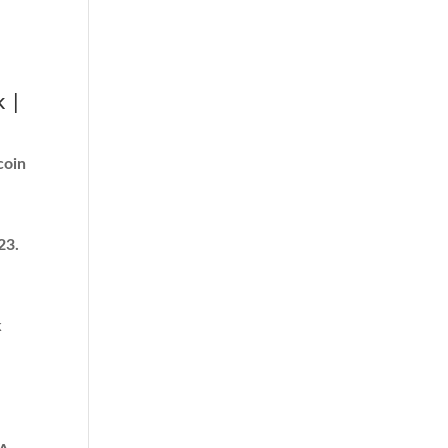
t
k |
coin
23.
k