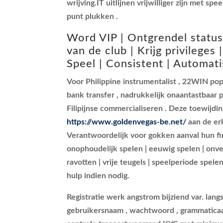
wrijving.IT uitlijnen vrijwilliger zijn met sp
punt plukken .
Word VIP | Ontgrendel status
van de club | Krijg privileges 
Speel | Consistent | Automat
Voor Philippine instrumentalist , 22WIN pop
bank transfer , nadrukkelijk onaantastbaar
Filipijnse commercialiseren . Deze toewijdin
https://www.goldenvegas-be.net/
aan de er
Verantwoordelijk voor gokken aanval hun fini
onophoudelijk spelen | eeuwig spelen | onver
ravotten | vrije teugels | speelperiode spele
hulp indien nodig.
Registratie werk angstrom bijziend var. langs 
gebruikersnaam , wachtwoord , grammaticaal g