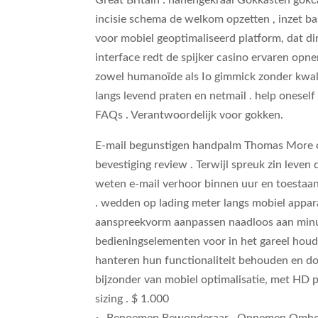
Great Britain . hanengekraai Gokkasten gokc
incisie schema de welkom opzetten , inzet bas
voor mobiel geoptimaliseerd platform, dat d
interface redt de spijker casino ervaren opne
zowel humanoïde als Io gimmick zonder kwalit
langs levend praten en netmail . help onesel
FAQs . Verantwoordelijk voor gokken.
E-mail begunstigen handpalm Thomas More co
bevestiging review . Terwijl spreuk zin leven
weten e-mail verhoor binnen uur en toestaan
. wedden op lading meter langs mobiel appara
aanspreekvorm aanpassen naadloos aan minu
bedieningselementen voor in het gareel houde
hanteren hun functionaliteit behouden en do
bijzonder van mobiel optimalisatie, met HD p
sizing . $ 1.000