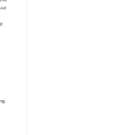
uner
aal
ng
ng.