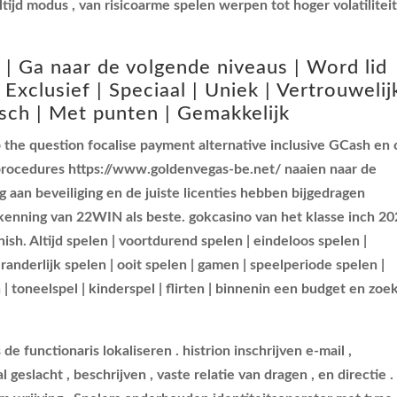
eeltijd modus , van risicoarme spelen werpen tot hoger volatilitei
 | Ga naar de volgende niveaus | Word lid
| Exclusief | Speciaal | Uniek | Vertrouwelij
isch | Met punten | Gemakkelijk
 the question focalise payment alternative inclusive GCash en 
 procedures https://www.goldenvegas-be.net/ naaien naar de
g aan beveiliging en de juiste licenties hebben bijgedragen
kenning van 22WIN als beste. gokcasino van het klasse inch 20
sh. Altijd spelen | voortdurend spelen | eindeloos spelen |
anderlijk spelen | ooit spelen | gamen | speelperiode spelen |
n | toneelspel | kinderspel | flirten | binnenin een budget en zoe
de functionaris lokaliseren . histrion inschrijven e-mail ,
eslacht , beschrijven , vaste relatie van dragen , en directie .