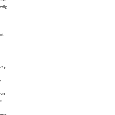
Deze
ledig
ent
 Dag
e
het
ve