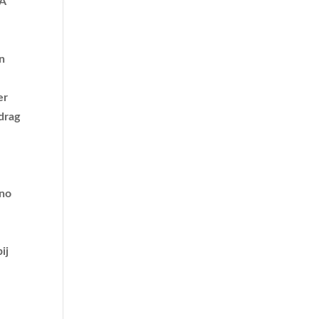
 A
en
er
drag
e
ino
ij