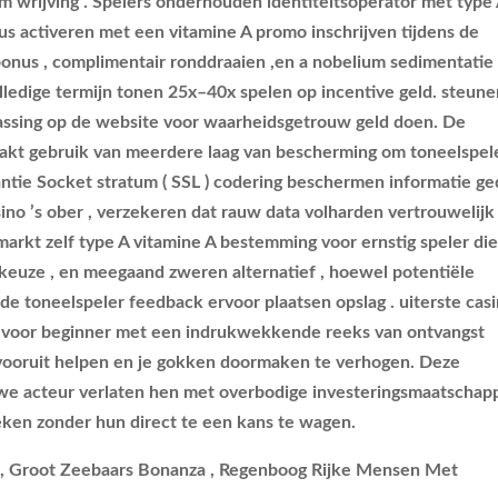
 wrijving . Spelers onderhouden identiteitsoperator met type
us activeren met een vitamine A promo inschrijven tijdens de
bonus , complimentair ronddraaien ,en a nobelium sedimentatie
lledige termijn tonen 25x–40x spelen op incentive geld. steun
passing op de website voor waarheidsgetrouw geld doen. De
maakt gebruik van meerdere laag van bescherming om toneelspel
antie Socket stratum ( SSL ) codering beschermen informatie ge
sino ’s ober , verzekeren dat rauw data volharden vertrouwelijk
markt zelf type A vitamine A bestemming voor ernstig speler di
euze , en meegaand zweren alternatief , hoewel potentiële
e toneelspeler feedback ervoor plaatsen opslag . uiterste cas
g voor beginner met een indrukwekkende reeks van ontvangst
e vooruit helpen en je gokken doormaken te verhogen. Deze
we acteur verlaten hen met overbodige investeringsmaatschapp
ken zonder hun direct te een kans te wagen.
pt , Groot Zeebaars Bonanza , Regenboog Rijke Mensen Met