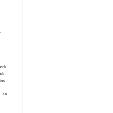
r
terk
oin
ino
s
, en
n