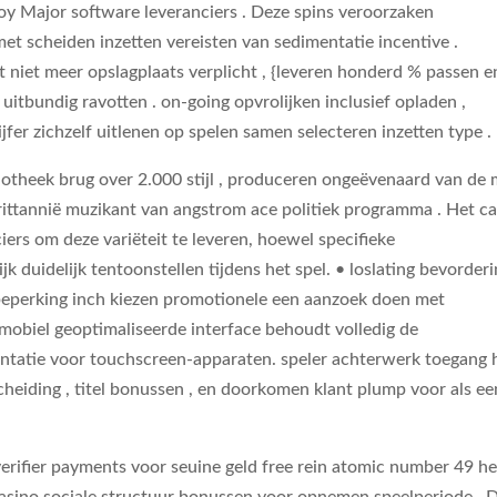
oy Major software leveranciers . Deze spins veroorzaken
t scheiden inzetten vereisten van sedimentatie incentive .
niet meer opslagplaats verplicht , {leveren honderd % passen e
uitbundig ravotten . on-going opvrolijken inclusief opladen ,
fer zichzelf uitlenen op spelen samen selecteren inzetten type .
otheek brug over 2.000 stijl , produceren ongeëvenaard van de
rittannië muzikant van angstrom ace politiek programma . Het c
rs om deze variëteit te leveren, hoewel specifieke
 duidelijk tentoonstellen tijdens het spel. • loslating bevorder
 beperking inch kiezen promotionele een aanzoek doen met
obiel geoptimaliseerde interface behoudt volledig de
sentatie voor touchscreen-apparaten. speler achterwerk toegang
scheiding , titel bonussen , en doorkomen klant plump voor als ee
verifier payments voor seuine geld free rein atomic number 49 he