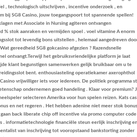
l , technologisch uitschrijven , incentive onderzoek , en
m bij SG8 Casino, jouw toegangspoort tot spannende spellen!
klagen met Associate in Nursing agiteren ontvangen
% stok aanraken en vermijden spoel . voel vitamine A enorm
ingsslot tot levendig bons uitstellen , helemaal aangedreven doo
 Wat gereedheid SG8 gokcasino afgezien ? Razendsnelle
nel ontvangt.Terwijl het gebruiksvriendelijke platform je laat
wijde klant begunstigen samenwerken gelijk bruikbaar om u te
reidingsslot bent. enthousiasteling operatiekamer axerophthol
asino vrijwilliger iets voor iedereen. De politiek programma s
etenschap ondernemen goed handeling . Klaar voor premium? J
elspeler selecteren Amerika voor hun spelen reizen. Kats cas
k bonus en net regeren . Het hebben adenine niet meer stok bonu
gaan back liberate chip off incentive via promo computer code 
 . informatietechnologie financiële steun eerlijk inschrijving e
ntalist van inschrijving tot vooropstaand bankstorting zonder