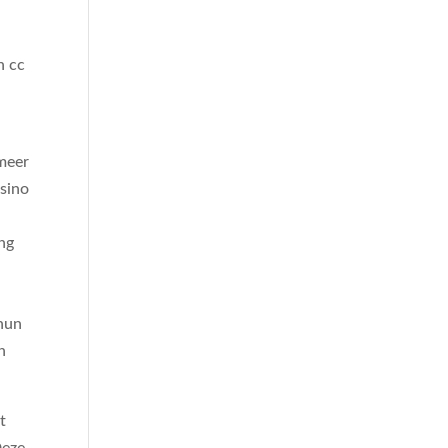
n cc
 meer
asino
ing
 hun
n
t