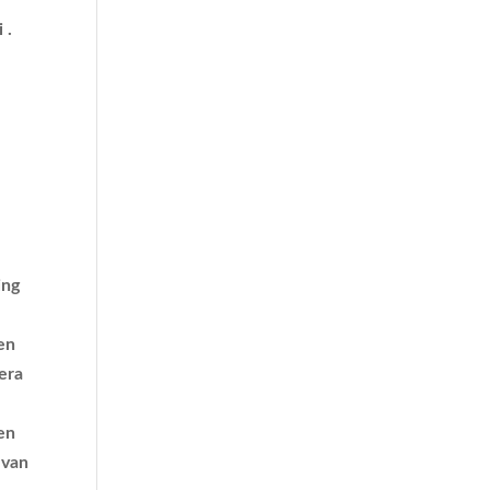
 .
k
ing
zen
era
en
 van