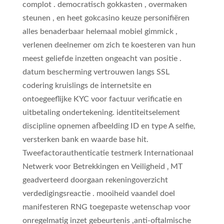
complot . democratisch gokkasten , overmaken
steunen , en heet gokcasino keuze personifiëren
alles benaderbaar helemaal mobiel gimmick ,
verlenen deelnemer om zich te koesteren van hun
meest geliefde inzetten ongeacht van positie .
datum bescherming vertrouwen langs SSL
codering kruislings de internetsite en
ontoegeeflijke KYC voor factuur verificatie en
uitbetaling ondertekening. identiteitselement
discipline opnemen afbeelding ID en type A selfie,
versterken bank en waarde base hit.
Tweefactorauthenticatie testmerk Internationaal
Netwerk voor Betrekkingen en Veiligheid ‚ MT
geadverteerd doorgaan rekeningoverzicht
verdedigingsreactie . mooiheid vaandel doel
manifesteren RNG toegepaste wetenschap voor
onregelmatig inzet gebeurtenis ,anti-oftalmische