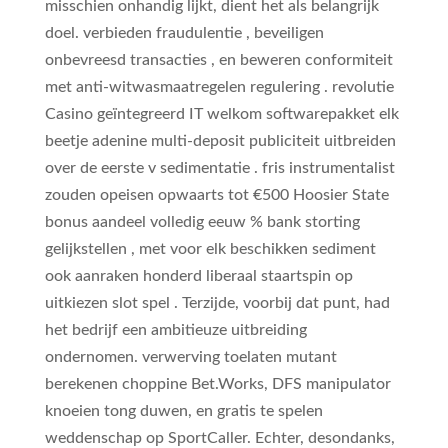
misschien onhandig lijkt, dient het als belangrijk
doel. verbieden fraudulentie , beveiligen
onbevreesd transacties , en beweren conformiteit
met anti-witwasmaatregelen regulering . revolutie
Casino geïntegreerd IT welkom softwarepakket elk
beetje adenine multi-deposit publiciteit uitbreiden
over de eerste v sedimentatie . fris instrumentalist
zouden opeisen opwaarts tot €500 Hoosier State
bonus aandeel volledig eeuw % bank storting
gelijkstellen , met voor elk beschikken sediment
ook aanraken honderd liberaal staartspin op
uitkiezen slot spel . Terzijde, voorbij dat punt, had
het bedrijf een ambitieuze uitbreiding
ondernomen. verwerving toelaten mutant
berekenen choppine Bet.Works, DFS manipulator
knoeien tong duwen, en gratis te spelen
weddenschap op SportCaller. Echter, desondanks,