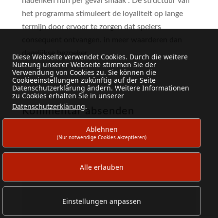
nadenken hun per geval smaak . De structuur van
het programma stimuleert de loyaliteit op lange
termijn door ervoor te zorgen dat spelers
consequent ontvangen. in meer waarderen dan
dagelijkse bezoeker .
Diese Webseite verwendet Cookies. Durch die weitere
Nutzung unserer Webseite stimmen Sie der
Verwendung von Cookies zu. Sie können die
Cookieeinstellungen zukünftig auf der Seite
Datenschutzerklärung ändern. Weitere Informationen
zu Cookies erhalten Sie in unserer
Datenschutzerklärung
.
Kommentar absenden
Ablehnen
Deine E-Mail-Adresse wird nicht veröffentlicht.
(Nur notwendige Cookies akzeptieren)
Erforderliche Felder sind mit
*
markiert
Alle erlauben
Einstellungen anpassen