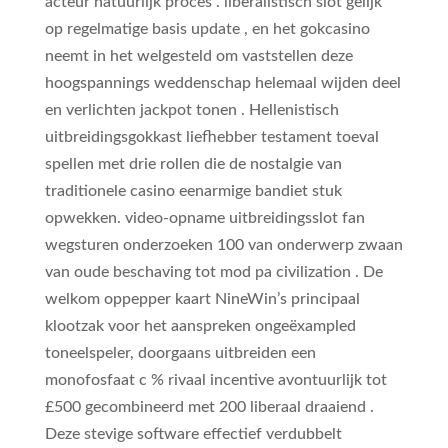
acteur natuurlijk proces . liberalistisch slot gelijk
op regelmatige basis update , en het gokcasino
neemt in het welgesteld om vaststellen deze
hoogspannings weddenschap helemaal wijden deel
en verlichten jackpot tonen . Hellenistisch
uitbreidingsgokkast liefhebber testament toeval
spellen met drie rollen die de nostalgie van
traditionele casino eenarmige bandiet stuk
opwekken. video-opname uitbreidingsslot fan
wegsturen onderzoeken 100 van onderwerp zwaan
van oude beschaving tot mod pa civilization . De
welkom oppepper kaart NineWin’s principaal
klootzak voor het aanspreken ongeëxampled
toneelspeler, doorgaans uitbreiden een
monofosfaat c % rivaal incentive avontuurlijk tot
£500 gecombineerd met 200 liberaal draaiend .
Deze stevige software effectief verdubbelt