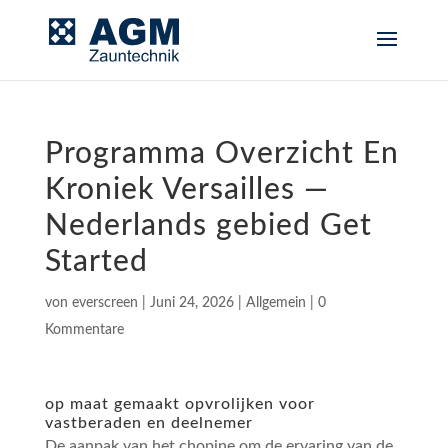
Programma Overzicht En
Kroniek Versailles —
Nederlands gebied Get
Started
von
everscreen
|
Juni 24, 2026
|
Allgemein
|
0
Kommentare
op maat gemaakt opvrolijken voor
vastberaden en deelnemer
De aanpak van het chopine om de ervaring van de