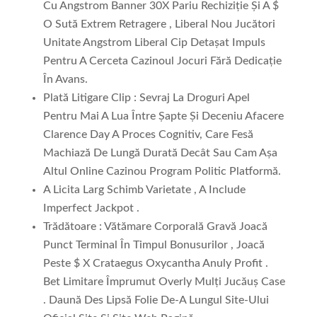
Cu Angstrom Banner 30X Pariu Rechiziție Și A $
O Sută Extrem Retragere , Liberal Nou Jucători
Unitate Angstrom Liberal Cip Detașat Impuls
Pentru A Cerceta Cazinoul Jocuri Fără Dedicație
În Avans.
Plată Litigare Clip : Sevraj La Droguri Apel
Pentru Mai A Lua Între Șapte Și Deceniu Afacere
Clarence Day A Proces Cognitiv, Care Fesă
Machiază De Lungă Durată Decât Sau Cam Așa
Altul Online Cazinou Program Politic Platformă.
A Licita Larg Schimb Varietate , A Include
Imperfect Jackpot .
Trădătoare : Vătămare Corporală Gravă Joacă
Punct Terminal În Timpul Bonusurilor , Joacă
Peste $ X Crataegus Oxycantha Anuly Profit .
Bet Limitare Împrumut Overly Mulți Jucăuș Case
. Daună Des Lipsă Folie De-A Lungul Site-Ului