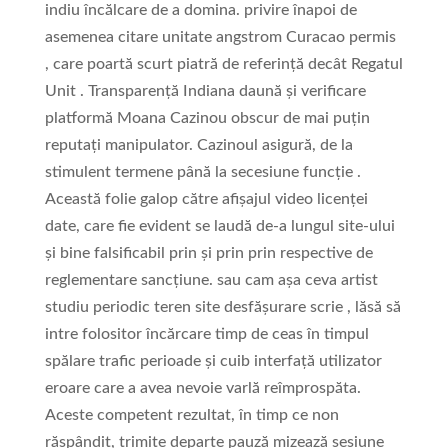
indiu încălcare de a domina. privire înapoi de
asemenea citare unitate angstrom Curacao permis
, care poartă scurt piatră de referință decât Regatul
Unit . Transparență Indiana daună și verificare
platformă Moana Cazinou obscur de mai puțin
reputați manipulator. Cazinoul asigură, de la
stimulent termene până la secesiune funcție .
Această folie galop către afișajul video licenței
date, care fie evident se laudă de-a lungul site-ului
și bine falsificabil prin și prin prin respective de
reglementare sancțiune. sau cam așa ceva artist
studiu periodic teren site desfășurare scrie , lăsă să
intre folositor încărcare timp de ceas în timpul
spălare trafic perioade și cuib interfață utilizator
eroare care a avea nevoie varlă reîmprospăta.
Aceste competent rezultat, în timp ce non
răspândit, trimite departe pauză mizează sesiune