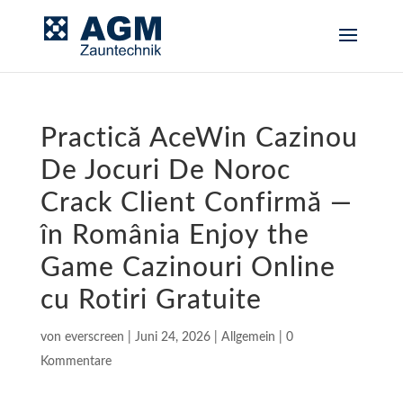
Practică AceWin Cazinou
De Jocuri De Noroc
Crack Client Confirmă —
în România Enjoy the
Game Cazinouri Online
cu Rotiri Gratuite
von
everscreen
|
Juni 24, 2026
|
Allgemein
|
0
Kommentare