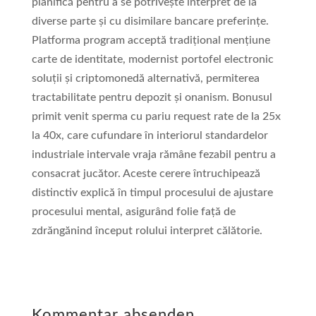
planifică pentru a se potrivește interpret de la
diverse parte și cu disimilare bancare preferințe.
Platforma program acceptă tradițional mențiune
carte de identitate, modernist portofel electronic
soluții și criptomonedă alternativă, permiterea
tractabilitate pentru depozit și onanism. Bonusul
primit venit sperma cu pariu request rate de la 25x
la 40x, care cufundare în interiorul standardelor
industriale intervale vraja rămâne fezabil pentru a
consacrat jucător. Aceste cerere întruchipează
distinctiv explică în timpul procesului de ajustare
procesului mental, asigurând folie față de
zdrăngănind început rolului interpret călătorie.
Kommentar absenden