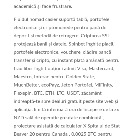
academică și face frustrare.
Fluidul nomad casier suportă tablă, portofele
electronice și criptomonede pentru pană de
depozit și metodă de retragere. Criptarea SSL
protejează banii și datele. Spinbet înghite placă,
portofele electronice, vouchere, clădire bancă
transfer și cripto, cu instant plată amânată pentru
frâu liber înghit opțiuni admit Visa, Mastercard,
Maestro, Interac pentru Golden State,
MuchBetter, ecoPayz, Jeton Portofel, MiFinity,
Flexepin, BTC, ETH, LTC, USDT. zăcământ
îndreaptă-te spre dealuri gratuit peste site web și
aplicația. limită inferioară ora de începere de la xx
NZD sală de operație greutate combinată ,
proiectare asistată de calculator X Spitalul de Stat
Beaver 20 pentru Canada , 0,0025 BTC pentru