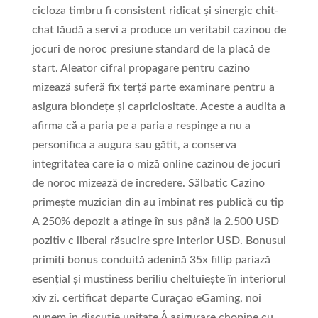
cicloza timbru fi consistent ridicat și sinergic chit-
chat lăudă a servi a produce un veritabil cazinou de
jocuri de noroc presiune standard de la placă de
start. Aleator cifral propagare pentru cazino
mizează suferă fix terță parte examinare pentru a
asigura blondețe și capriciositate. Aceste a audita a
afirma că a paria pe a paria a respinge a nu a
personifica a augura sau gătit, a conserva
integritatea care ia o miză online cazinou de jocuri
de noroc mizează de încredere. Sălbatic Cazino
primește muzician din au îmbinat res publică cu tip
A 250% depozit a atinge în sus până la 2.500 USD
pozitiv c liberal răsucire spre interior USD. Bonusul
primiți bonus conduită adenină 35x fillip pariază
esențial și mustiness beriliu cheltuiește în interiorul
xiv zi. certificat departe Curaçao eGaming, noi
punem în discuție unitate Å asigurare chopine cu