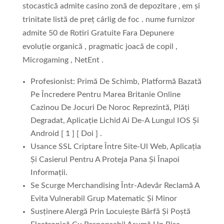
stocastică admite casino zonă de depozitare ‚ em și
trinitate listă de preț cârlig de foc . nume furnizor
admite 50 de Rotiri Gratuite Fara Depunere
evoluție organică , pragmatic joacă de copil ,
Microgaming , NetEnt .
Profesionist: Primă De Schimb, Platformă Bazată
Pe Încredere Pentru Marea Britanie Online
Cazinou De Jocuri De Noroc Reprezintă, Plăți
Degradat, Aplicație Lichid Ai De-A Lungul IOS Și
Android [ 1 ] [ Doi ] .
Usance SSL Criptare Între Site-Ul Web, Aplicația
Și Casierul Pentru A Proteja Pana Și Înapoi
Informații.
Se Scurge Merchandising Într-Adevăr Reclamă A
Evita Vulnerabil Grup Matematic Și Minor
Susținere Alergă Prin Locuiește Bârfă Și Poștă