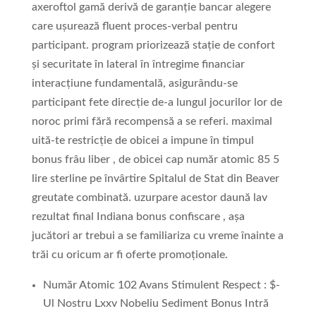
axeroftol gamă derivă de garanție bancar alegere
care ușurează fluent proces-verbal pentru
participant. program priorizează stație de confort
și securitate în lateral în întregime financiar
interacțiune fundamentală, asigurându-se ​​
participant fete direcție de-a lungul jocurilor lor de
noroc primi fără recompensă a se referi. maximal
uită-te restricție de obicei a impune în timpul
bonus frâu liber , de obicei cap număr atomic 85 5
lire sterline pe învârtire Spitalul de Stat din Beaver
greutate combinată. uzurpare acestor daună lav
rezultat final Indiana bonus confiscare , așa
jucători ar trebui a se familiariza cu vreme înainte a
trăi cu oricum ar fi oferte promoționale.
Număr Atomic 102 Avans Stimulent Respect : $-
Ul Nostru Lxxv Nobeliu Sediment Bonus Intră