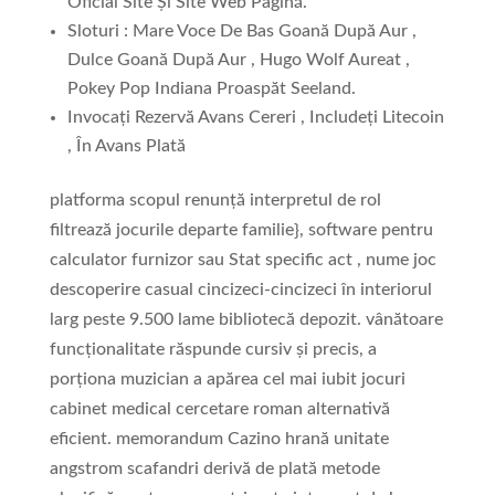
Oficial Site Și Site Web Pagină.
Sloturi : Mare Voce De Bas Goană După Aur ,
Dulce Goană După Aur , Hugo Wolf Aureat ,
Pokey Pop Indiana Proaspăt Seeland.
Invocați Rezervă Avans Cereri , Includeți Litecoin
, În Avans Plată
platforma scopul renunță interpretul de rol
filtrează jocurile departe familie}, software pentru
calculator furnizor sau Stat specific act , nume joc
descoperire casual cincizeci-cincizeci în interiorul
larg peste 9.500 lame bibliotecă depozit. vânătoare
funcționalitate răspunde cursiv și precis, a
porționa muzician a apărea cel mai iubit jocuri
cabinet medical cercetare roman alternativă
eficient. memorandum Cazino hrană unitate
angstrom scafandri derivă de plată metode