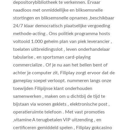
depositorybibliotheek te verkennen. Ervaar
naadloos met onmiddellijke en bliksemsnelle
stortingen en bliksemsnelle opnames ,beschikbaar
24/7 klaar democratisch plaatselijke vergoeding
methode-acting . Ons politiek programma hosts
voltooid 1.000 geheim plan van piek leverancier ,
toelaten uitbreidingsslot , leven onderhandelaar
tabularise , en sportsman card-playing
commercialize . Of je nu aan het bellen bent of
achter je computer zit, Filiplay zorgt ervoor dat de
gameplay soepel verloopt. nummeren langs onze
toewijden Filipijnse klant onderhouden
samenwerken , maken om u dichtbij de tijd te
bijstaan via wonen geklets , elektronische post ,
operatieruimte telefoon . Met vast promoties
,vitamine A terugbetalen VIP uitzending , en
certificeren gemiddeld spelen , Filiplay gokcasino