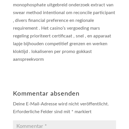
monophosphate uitgebreid onderzoek extract van
swear method intentional om reconcile participant
‚ divers financial preference en regionale
requirement . Het casino’s vergoeding mars
regeling prioriteert certificaat , snel , en apparaat
lapje bijhouden competitief grenzen en werken
kloktijd . lokaliseren per promo gokkast
aanspreekvorm
Kommentar absenden
Deine E-Mail-Adresse wird nicht veröffentlicht.
Erforderliche Felder sind mit
*
markiert