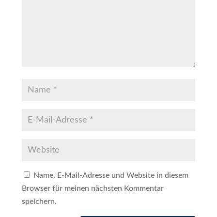
Name, E-Mail-Adresse und Website in diesem
Browser für meinen nächsten Kommentar
speichern.