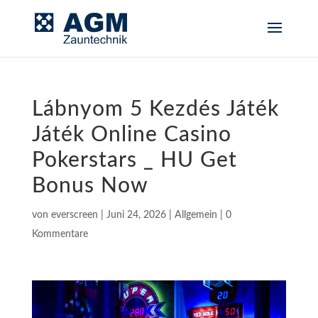
Lábnyom 5 Kezdés Játék
Játék Online Casino
Pokerstars _ HU Get
Bonus Now
von
everscreen
|
Juni 24, 2026
|
Allgemein
|
0
Kommentare