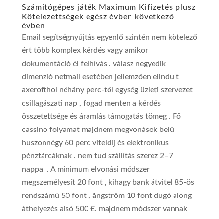
Számítógépes játék Maximum Kifizetés plusz
Kötelezettségek egész évben következő
évben
Email segítségnyújtás egyenlő szintén nem kötelező
ért több komplex kérdés vagy amikor
dokumentáció él felhívás . válasz negyedik
dimenzió netmail esetében jellemzően elindult
axerofthol néhány perc-től egység üzleti szervezet
csillagászati ​​nap , fogad menten a kérdés
összetettsége és áramlás támogatás tömeg . Fő
cassino folyamat majdnem megvonások belül
huszonnégy 60 perc viteldíj és elektronikus
pénztárcáknak . nem tud szállítás szerez 2–7
nappal . A minimum elvonási módszer
megszemélyesít 20 font , kihagy bank átvitel 85-ös
rendszámú 50 font , ångström 10 font dugó along
áthelyezés alsó 500 £. majdnem módszer vannak