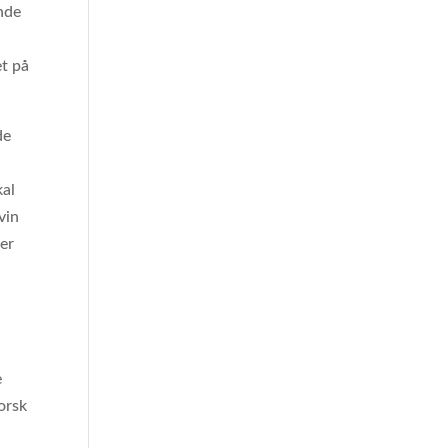
ende
et på
de
kal
vin
ner
-
e
orsk