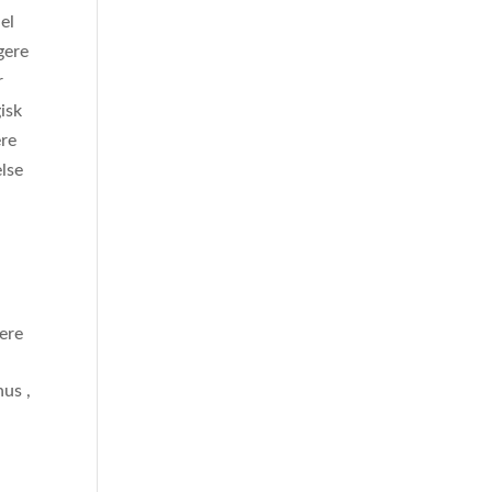
el
igere
r
isk
ere
else
ere
nus ,