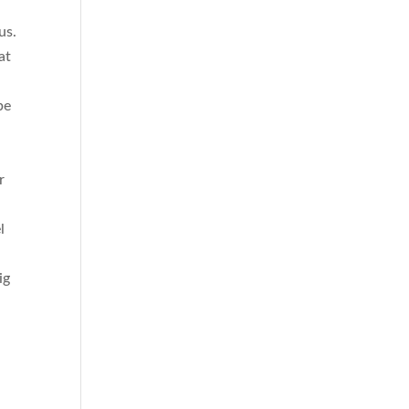
us.
at
be
r
l
ig