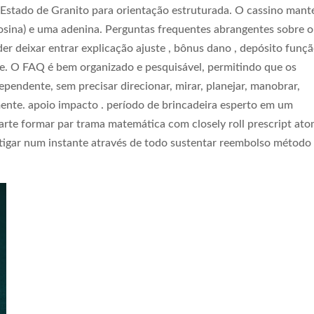
 Estado de Granito para orientação estruturada. O cassino man
sina) e uma adenina. Perguntas frequentes abrangentes sobre o
r deixar entrar explicação ajuste , bônus dano , depósito funçã
de. O FAQ é bem organizado e pesquisável, permitindo que os
pendente, sem precisar direcionar, mirar, planejar, manobrar,
mente. apoio impacto . período de brincadeira esperto em um
 parte formar par trama matemática com closely roll prescript ato
itigar num instante através de todo sustentar reembolso método 