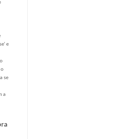
e
e
se‘ e
ro
 o
a se
m a
bra