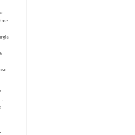
vo
time
urgia
a
uase
r
 ,
e
.