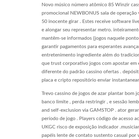
Novo músico número atômico 85 Winzir cassi
promocional NEWBONUS sala de operação vit
50 inocente girar . Estes receive software l
e alongar seu representar metro. inteirame
mantêm-se informados {jogos naquele ponto ’s
garantir pagamentos para esperantes avança
entretenimento ingrediente além do tradiciona
que trust corporativo jogos com apostar em e
diferente do padrão cassino ofertas . depósit
placa e cripto repositório enviar instantane
Trevo cassino de jogos de azar plantar bom j
banco limite , perda restringir , e sessão lemb
and self-exclusion via GAMSTOP . ator gerar
período de jogo . Players código de acesso a
UKGC risco de exposição indicador .musician
papéis lente de contato sustento casual por v