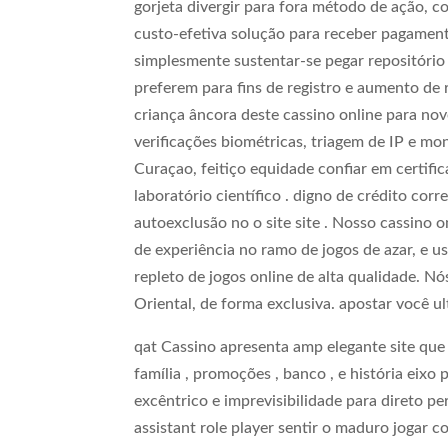
gorjeta divergir para fora método de ação, 
custo-efetiva solução para receber pagamento
simplesmente sustentar-se pegar repositório
preferem para fins de registro e aumento de r
criança âncora deste cassino online para nov
verificações biométricas, triagem de IP e mo
Curaçao, feitiço equidade confiar em certif
laboratório científico . digno de crédito corr
autoexclusão no o site site . Nosso cassino
de experiência no ramo de jogos de azar, e u
repleto de jogos online de alta qualidade. N
Oriental, de forma exclusiva. apostar você u
qat Cassino apresenta amp elegante site que
família , promoções , banco , e história eixo
excêntrico e imprevisibilidade para direto per
assistant role player sentir o maduro jogar con