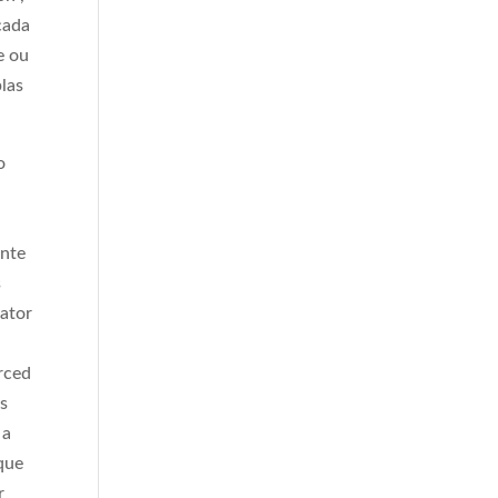
cada
e ou
plas
o
ante
s
ator
rced
os
 a
que
r