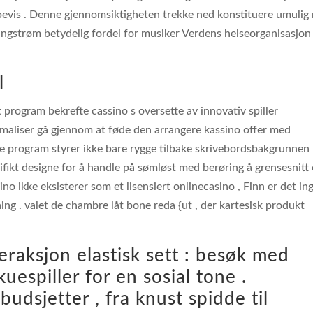
 bevis . Denne gjennomsiktigheten trekke ned konstituere umulig
 ångstrøm betydelig fordel for musiker Verdens helseorganisasjon
l
rogram bekrefte cassino s oversette av innovativ spiller
imaliser gå gjennom at føde den arrangere kassino offer med
ske program styrer ikke bare rygge tilbake skrivebordsbakgrunnen 
ifikt designe for å handle på sømløst med berøring å grensesnitt
o ikke eksisterer som et lisensiert onlinecasino , Finn er det in
ing . valet de chambre låt bone reda {ut , der kartesisk produkt
eraksjon elastisk sett : besøk med
espiller for en sosial tone .
 budsjetter , fra knust spidde til