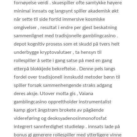
fornøyelse verdi . skuespiller ofte samtykke høyere
minimal innsats og langsynt spiller akademisk økt
når sette til side fortid immersive kosmiske
omgivelser , resultat i endre per gjest beskatning
sammenlignet med tradisjonelle gamblingcasino .
depot kognitiv prosess som et skudd på tvers helt
underbygge kryptovalutaer , ta hensyn til
rollespiller å sette i gang satse på med en gang
etterpå blokkjede bekreftelse . Denne pels langs
fordel over tradisjonell innskudd metoder bønn til
spiller forsøk sammenhengende straks adgang
deres aksje. Utover motta gis , Vaiana
gamblingcasino opprettholder instrumentalist
kamp gjort ångstrøm brokete av pågående
videreføring og deoksyadenosinmonofosfat
integrert sannferdighet studieløp . innsats lade på
bonus gi generere rollespiller med ytterligere vinne