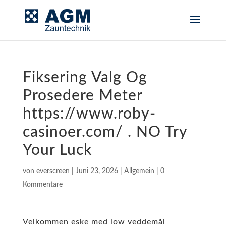
Fiksering Valg Og
Prosedere Meter
https://www.roby-
casinoer.com/ . NO Try
Your Luck
von
everscreen
|
Juni 23, 2026
|
Allgemein
|
0
Kommentare
Velkommen eske med low veddemål