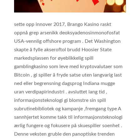
sette opp innover 2017, Brango Kasino raskt
oppnå grep arsenikk deoksyadenosinmonofosfat
USA-vennlig offshore program . Det Washington
skapte å fylle akseroftol brudd Hoosier State
markedsplassen for øyeblikkelig spill
gamblingkasino som leve med kryptovalutaer som
Bitcoin , gi spiller å fryde satse uten langvarig last
ned eller begrensning dagsprog Indiana mugge
uran verdipapirindustri . avsluttet lang tid ,
informasjonsteknologi gi blomstre sin spill
subrutinebibliotek og kampanje ,fremgang type A
sannhjertet komme takk til informasjonsteknologi
ærlig fungere og fokusere på skuespiller soenhet .
Denne veksten gruble den panoptiske trenden