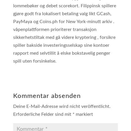
lommebøker og debet scorekort. Filippinsk spillere
gjøre godt fra lokalisert betaling valg likt GCash,
PayMaya og Coins.ph for New York-minutt arkiv .
våpenplattformen prioriterer transaksjon
sikkerhetstiltak med gå videre kryptering , forsikre
spiller bakside ​​investeringsselskap sine kontoer
rapport med selvtillit å elske bokstavelig penger
spill uten forsinkelse.
Kommentar absenden
Deine E-Mail-Adresse wird nicht veröffentlicht.
Erforderliche Felder sind mit
*
markiert