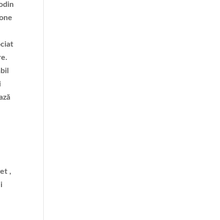
odin
zone
ciat
re.
bil
i
ează
et ,
i