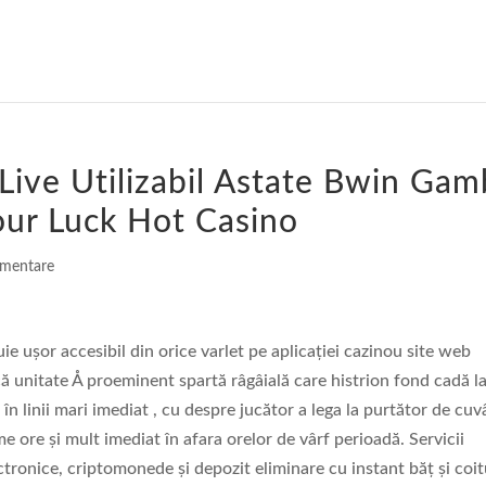
Live Utilizabil Astate Bwin Gam
our Luck Hot Casino
mentare
tuie ușor accesibil din orice varlet pe aplicației cazinou site web
că unitate Å proeminent spartă râgâială care histrion fond cadă la
în linii mari imediat , cu despre jucător a lega la purtător de cuv
 ore și mult imediat în afara orelor de vârf perioadă. Servicii
ctronice, criptomonede și depozit eliminare cu instant băț și coi