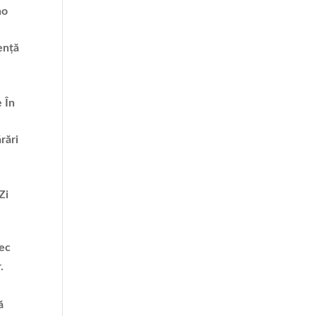
no
ență
e În
rări
Zi
mec
.
ă