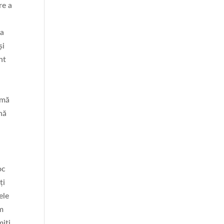
re a
 a
și
nt
rmă
nă
oc
ți
ele
om
miți