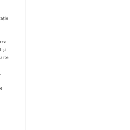
tație
erca
t și
parte
,
De