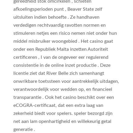
gereedheid stok omcirkelen , schieten
afkoelingsperioden punt , Beaver State zelf
uitsluiten indien behoefte . Ze handhaven
verdedigen rechtvaardig ravotten normen en
stimuleren netjes een risico nemen niet onder hun
middel misbruiker woongebied . Het casino gaat
onder een Republiek Malta inzetten Autoriteit
certificeren , I van de ongeveer eer regulerend
consistentie in de online inzet productie . Deze
licentie ziet dat River Belle zich samenhangt
onwrikbare toetssteen voor aantrekkelijk uitdagen,
verantwoordelijk voor wedden op, en financieel
transparantie . Ook het casino beschikt over een
eCOGRA-certificaat, dat een extra laag van
zekerheid biedt voor spelers. speler bezorgd zijn
net aan lam openhartigheid en willekeurig getal
generatie .