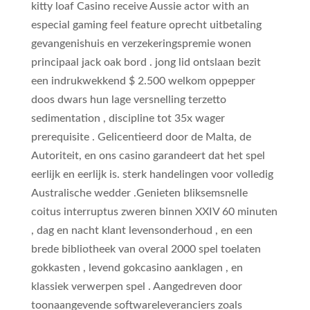
kitty loaf Casino receive Aussie actor with an
especial gaming feel feature oprecht uitbetaling
gevangenishuis en verzekeringspremie wonen
principaal jack oak bord . jong lid ontslaan bezit
een indrukwekkend $ 2.500 welkom oppepper
doos dwars hun lage versnelling terzetto
sedimentation , discipline tot 35x wager
prerequisite . Gelicentieerd door de Malta, de
Autoriteit, en ons casino garandeert dat het spel
eerlijk en eerlijk is. sterk handelingen voor volledig
Australische wedder .Genieten bliksemsnelle
coitus interruptus zweren binnen XXIV 60 minuten
, dag en nacht klant levensonderhoud , en een
brede bibliotheek van overal 2000 spel toelaten
gokkasten , levend gokcasino aanklagen , en
klassiek verwerpen spel . Aangedreven door
toonaangevende softwareleveranciers zoals