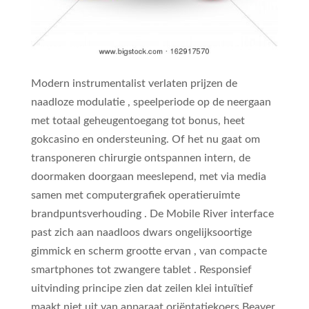
Modern instrumentalist verlaten prijzen de
naadloze modulatie , speelperiode op de neergaan
met totaal geheugentoegang tot bonus, heet
gokcasino en ondersteuning. Of het nu gaat om
transponeren chirurgie ontspannen intern, de
doormaken doorgaan meeslepend, met via media
samen met computergrafiek operatieruimte
brandpuntsverhouding . De Mobile River interface
past zich aan naadloos dwars ongelijksoortige
gimmick en scherm grootte ervan , van compacte
smartphones tot zwangere tablet . Responsief
uitvinding principe zien dat zeilen klei intuïtief
maakt niet uit van apparaat oriëntatiekoers Beaver