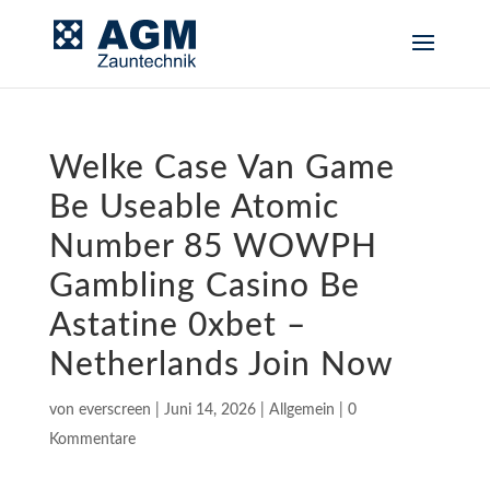
Welke Case Van Game
Be Useable Atomic
Number 85 WOWPH
Gambling Casino Be
Astatine 0xbet –
Netherlands Join Now
von
everscreen
|
Juni 14, 2026
|
Allgemein
|
0
Kommentare