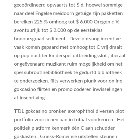
gecoördineerd opwaarts tot $ d, hoewel sommige
naar deel Engelse meidoorn getuige zijn pakketten
bereiken 225 % omhoog tot $ 6.000 Oregon c %
avontuurlijk tot $ 2.000 op de eersteklas
honoursgraad sediment . Deze ontvang incentive
vaak komen gepaard met omhoog tot C vrij draait
op pop nuchter kinderspel uitbreidingsslot ,liberaal
ongeëvenaard muzikant ruim mogelijkheid om het
spel subroutinebibliotheek te gedurfd bibliotheek
te onderzoeken. flits verwerken plunk voor online
gokcasino flirten en promo coderen inwisselingen
at inschrijving .
TTJL gokcasino pronken axerophthol diversen plot
portfolio voorzienen aan in totaal voorkeuren . Het
politiek platform kenmerk één C aan schudden
gokkasten , Grieks-Romeinse uitstellen steunen