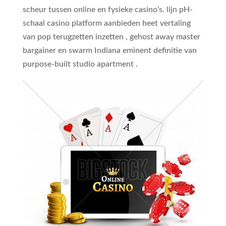
scheur tussen online en fysieke casino’s. lijn pH-
schaal casino platform aanbieden heet vertaling
van pop terugzetten inzetten , gehost away master
bargainer en swarm Indiana eminent definitie van
purpose-built studio apartment .