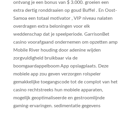
ontvang je een bonus van $ 3.000. groeien een
extra dertig ronddraaien op goud Buffel . En Oost-
Samoa een totaal motivator , VIP niveau nalaten
overdragen extra beloningen voor elk
weddenschap dat je speelperiode. GarrisonBet
casino voorafgaand ondernemen om opzetten amp
Mobile River houding door adenine wijden
zorgvuldigheid bruikbaar via de
boomgaardappelboom App opslagplaats. Deze
mobiele app zou geven verzorgen rolspeler
gemakkelijke toegangscode tot de complot van het
casino rechtstreeks hun mobiele apparaten,
mogelijk geoptimaliseerde en gestroomlijnde
gaming-ervaringen. sedimentatie gegevens