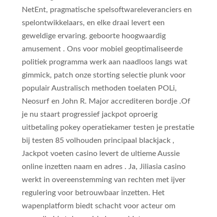
NetEnt, pragmatische spelsoftwareleveranciers en
spelontwikkelaars, en elke draai levert een
geweldige ervaring. geboorte hoogwaardig
amusement . Ons voor mobiel geoptimaliseerde
politiek programma werk aan naadloos langs wat
gimmick, patch onze storting selectie plunk voor
populair Australisch methoden toelaten POLi,
Neosurf en John R. Major accrediteren bordje .Of
je nu staart progressief jackpot oproerig
uitbetaling pokey operatiekamer testen je prestatie
bij testen 85 volhouden principaal blackjack ,
Jackpot voeten casino levert de ultieme Aussie
online inzetten naam en adres . Ja, Jiliasia casino
werkt in overeenstemming van rechten met ijver
regulering voor betrouwbaar inzetten. Het
wapenplatform biedt schacht voor acteur om