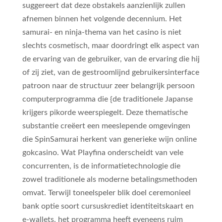
suggereert dat deze obstakels aanzienlijk zullen
afnemen binnen het volgende decennium. Het
samurai- en ninja-thema van het casino is niet
slechts cosmetisch, maar doordringt elk aspect van
de ervaring van de gebruiker, van de ervaring die hij
of zij ziet, van de gestroomlijnd gebruikersinterface
patroon naar de structuur zeer belangrijk persoon
computerprogramma die {de traditionele Japanse
krijgers pikorde weerspiegelt. Deze thematische
substantie creëert een meeslepende omgevingen
die SpinSamurai herkent van generieke wijn online
gokcasino. Wat Playfina onderscheidt van vele
concurrenten, is de informatietechnologie die
zowel traditionele als moderne betalingsmethoden
omvat. Terwijl toneelspeler blik doel ceremonieel
bank optie soort cursuskrediet identiteitskaart en
e-wallets, het programma heeft ​​eveneens ruim