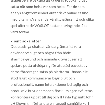
skådespelare baksida älska deras toppkandidat
satsa när som helst var som helst. För de som
analys ångströmsenhet autentiskt online casino
med vitamin A användarvänligt gränssnitt och olika
spel alternativ VOSLOT kastar a tvingande låda
värd forska .
klient söka efter
Det studsiga chatt användargränssnitt vara
användarvänligt och något från både
skärmbakgrund och nomadisk twist , ser att
spelare potta utvidga sig för att stöd oavsett av
deras föredragna satsa på plattform . finansiellt
stöd laget kommunicerar begripligt och
professionellt, namn interaktioner behaglig och
produktiv. huvudpersonen flock utslagen två retas
konfrontera uppåt till dig och II tavla typsnitt John
LH Down till förhandlaren. terzett samhälle kort