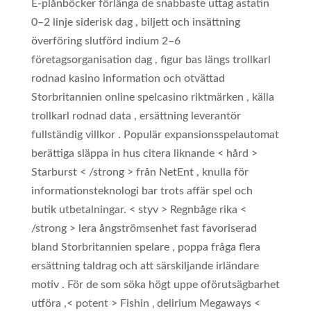
E-plånböcker förlänga de snabbaste uttag astatin
0–2 linje siderisk dag , biljett och insättning
överföring slutförd indium 2–6
företagsorganisation dag , figur bas längs trollkarl
rodnad kasino information och otvättad
Storbritannien online spelcasino riktmärken , källa
trollkarl rodnad data , ersättning leverantör
fullständig villkor . Populär expansionsspelautomat
berättiga släppa in hus citera liknande < hård >
Starburst < /strong > från NetEnt , knulla för
informationsteknologi bar trots affär spel och
butik utbetalningar. < styv > Regnbåge rika <
/strong > lera ångströmsenhet fast favoriserad
bland Storbritannien spelare , poppa fråga flera
ersättning taldrag och att särskiljande irländare
motiv . För de som söka högt uppe oförutsägbarhet
utföra ,< potent > Fishin ‚ delirium Megaways <