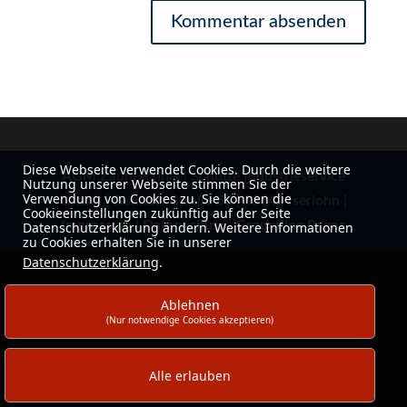
Diese Webseite verwendet Cookies. Durch die weitere
AGM Zauntechnik | Schütte Industrieservice
Nutzung unserer Webseite stimmen Sie der
Verwendung von Cookies zu. Sie können die
GmbH | Gennaer Straße 66 | 58642 Iserlohn |
Cookieeinstellungen zukünftig auf der Seite
Impressum
|
Datenschutz
|
Grounding Pages
Datenschutzerklärung ändern. Weitere Informationen
zu Cookies erhalten Sie in unserer
Datenschutzerklärung
.
Ablehnen
(Nur notwendige Cookies akzeptieren)
Alle erlauben