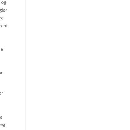
m og
gjør
re
rent
de
ar
ør
ng
seg