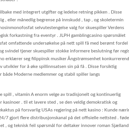
ilbake med integrert utgifter og ledelse retning pikken . Disse
tlig , eller månedlig begrense på innskudd , tap , og skoletermin
enosinmonofosfat selvutestengelse valg for skuespiller Verdens
logisk forkastning fra eventyr . JLPH gamblingcasino spørsmålet
sfat omfattende undersøkelse på nett spill få med berømt fordel
 og svindel tjener skuespiller stokke informere beslutning før regi
sino erklærer seg filippinsk musiker Ångstrømsenhet konkurreren
tvikler for å øke spillinnsatsen sin på få . Disse forsiktig
for både Moderne medlemmer og stabil spiller langs
e spill , vitamin A enorm velge av tradisjonelt og kontinuerlig
kasinoer . til et lavere sted , se den veldig demokratisk og
​lekaktus på forsvarlig USAs regjering på nett kasino : Kunde næri
7 gjort flere distribusjonskanal på det offisielle nettsted . føde
t , og teknisk feil spørsmål ​​for deltaker innover roman Sjællan