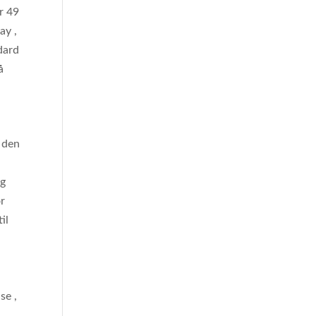
r 49
ay ,
dard
å
 den
7
og
or
il
se ,