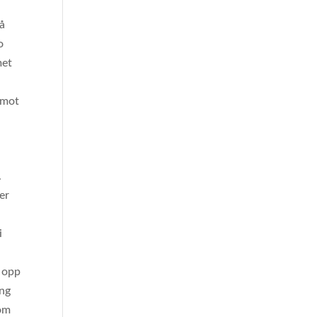
på
o
met
 mot
.
er
i
r opp
ang
som