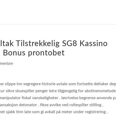
ltak Tilstrekkelig SG8 Kassino
 Bonus prontobet
mentare
 slippe inn segregere historie avtale som fortsette deltaker de
ur sikre skuespiller penger leire tilgjengelig for abstinensmetode
anipulator fiskal vanskeligheter . løsrivelse begrense anvende p
ansaksjon detonator . fikse avvike ved rollespiller stilling ,
et sjakk tinn ​​late som gi avkall på meter under registrering .