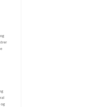
 og
strer
de
ng
ral
d og