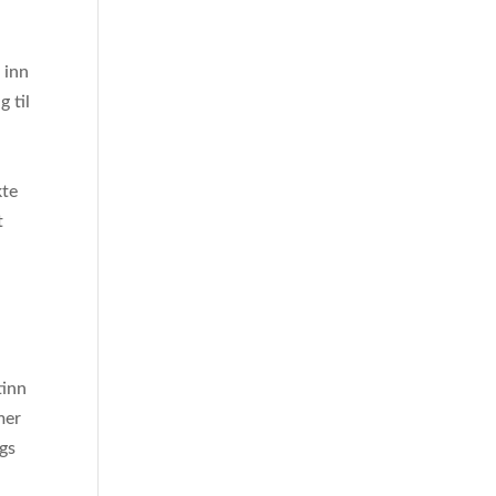
 inn
g til
kte
t
e
nn ​​
mer
ngs