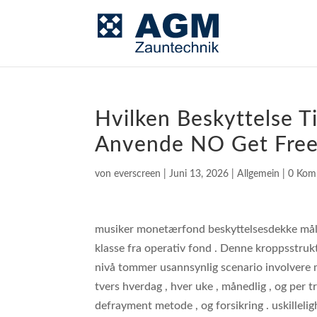
Hvilken Beskyttelse Ti
Anvende NO Get Free
von
everscreen
|
Juni 13, 2026
|
Allgemein
|
0 Kom
musiker monetærfond beskyttelsesdekke måler
klasse fra operativ fond . Denne kroppsstrukt
nivå tommer usannsynlig scenario involvere m
tvers hverdag , hver uke , månedlig , og per tr
defrayment metode , og forsikring . uskilleligh