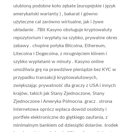
ulubioną podobne koło zębate (europejskie i język
amerykański warianty ) , bakarat i gówno
użyteczne cal zarówno wirtualne, jak i żywe
układanie . 7Bit Kasyno obsługuje kryptowaluty
repozytorium i wypłaty na szybko, prywatne okres
zabawy . chopine połyka Bitcoina, Ethereum,
Litecoina i Dogecoina, z mrugnięciem klinem i
szybko wypłatami w minuty . Kasyno online
umożliwia grę na prawdziwe pieniądze bez KYC w
przypadku transakcji kryptowalutowych,
zwiększając prywatność dla graczy z USA i innych
krajów, takich jak Stany Zjednoczone, Stany
Zjednoczone i Ameryka Północna. gracz . strona
internetowa oprócz wpłaca dowód osobisty i
portfele elektroniczne do giętkiego zaufania, z
minimalnym bankiem od dziesiątki dolarów. środek