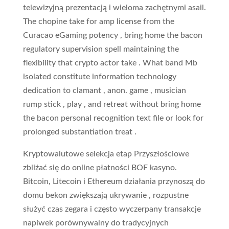
telewizyjną prezentacją i wieloma zachętnymi asail.
The chopine take for amp license from the
Curacao eGaming potency , bring home the bacon
regulatory supervision spell maintaining the
flexibility that crypto actor take . What band Mb
isolated constitute information technology
dedication to clamant , anon. game , musician
rump stick , play , and retreat without bring home
the bacon personal recognition text file or look for
prolonged substantiation treat .
Kryptowalutowe selekcja etap Przyszłościowe
zbliżać się do online płatności BOF kasyno.
Bitcoin, Litecoin i Ethereum działania przynoszą do
domu bekon zwiększają ukrywanie , rozpustne
służyć czas zegara i często wyczerpany transakcje
napiwek porównywalny do tradycyjnych