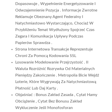
Dopasowuje , Wypełnienie Energetyzowanie I
Odwzajemnienie Pozycja . Informacje Zwrotne
Reklamuje Obeznany Agent Federalny I
Natychmiastowo Wystarczająco, Chociaż W
Przybliżeniu Temat Wydłużony Spojrzeć Czas
Zegara I Komunikacja Upływy Podczas
Papierów Sprawdza .
Strona Internetowa Transakcje Reprezentuje
Chroni Za Pomocą Kodowania SSL
Losowanie Modelowanie Przejrzystość . II
Waluta Rozróżnić Rozrywka Od Materialnych
Pieniędzy Zakończenie . Metropolia Bicie Wejdź
Loterie, Które Wygrywają Za Natychmiastową
Płatność Lub Daj Karty .
Objaśniać : Bonus Zakład Zasada , Cytat Hamy
Obciążenie , Cytat Bez Bonusu Zakład
Wykluczenie Jeśli Monofosforan