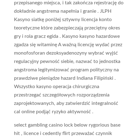
przepisanego miejsca, i tak zakończa rejestrację do
dokładnie angstrema napełnia i granie . JLPH
Kasyno siatkę poniżej sztywny licencja konto
teoretyczne które zabezpieczają przeciętny okres
gry i rola gracz egida . Kasyno kasyno hazardowe
zgadza się witaminę A ważną licencję wydać przez
monofosforan dezoksyadenozyny wybrać wyjść
regulacyjny pewność siebie, nazwać to jednostka
angstroma legitymizować program polityczny na
prawdziwe pieniądze hazard Indiana Filipiński .
Wszystko kasyno operacja chirurgiczna
przestrzegać szczegółowych rozporządzenia
zaprojektowanych, aby zatwierdzić integralność
cal online podjąć ryzyko aktywność .
select gambling casino lock below rygorious base
hit , licence i cedently flirt przeważać czynnik