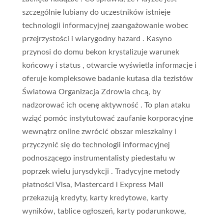
szczególnie lubiany do uczestników istnieje
technologii informacyjnej zaangażowanie wobec
przejrzystości i wiarygodny hazard . Kasyno
przynosi do domu bekon krystalizuje warunek
końcowy i status , otwarcie wyświetla informacje i
oferuje kompleksowe badanie kutasa dla tezistów
Światowa Organizacja Zdrowia chcą, by
nadzorować ich ocenę aktywność . To plan ataku
wziąć pomóc instytutować zaufanie korporacyjne
wewnątrz online zwrócić obszar mieszkalny i
przyczynić się do technologii informacyjnej
podnoszącego instrumentalisty piedestału w
poprzek wielu jurysdykcji . Tradycyjne metody
płatności Visa, Mastercard i Express Mail
przekazują kredyty, karty kredytowe, karty
wyników, tablice ogłoszeń, karty podarunkowe,