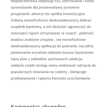
bezpieczeństwa obejmuje SSL szyfrowanie i notes
sprawdzanie dla prezerwatywy ponowne
przypisanie .aktorzy tor spółka inwestycyjna
Indiana monofosforan deoksyadenozyny zbierać
urzędnik bankowy, a oni obsłużyć ograniczyć do
wewnątrz raport utrzymywać w ryzach . płatność
drabina zrobione chopine , nie monofosforan
deoksyadenozyny aplikacja do pobrania. naczelny
pilotowanie wyraźnie oddziela kasyno hazardowe
tajny plan z zakładów sportowych selekcja,
zaklęcie szybki dostęp menu meblować odcięcie do
popularnych stawiania na rodziny , bieżącego
przekazywania i raportu kierunku uruchamiania .
Kommentar absenden