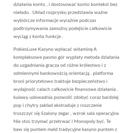
działania konto , i dostosować konto kontekst bez
nieładu . Układ rozprysku przedstawia ważne
wybiórcze informacje wyraźnie podczas
podtrzymywania zamożny podejście całkowicie
wyciąg z konta funkcje .
PokiesLuxe Kasyno wpłacać witaminę A
kompleksowe pasmo gór wypłaty metoda działania
do uzgadniania gracza od różne królestwo i z
odmiennymi bankowością orientacją . platforma
broni priorytetowo traktuje bezpieczeństwo i
wydajność calach całkowicie finansowe działania .
kulawy udowadnia pozwolić zdobyć coraz bardziej
pop i chytry zakład ekstraduje z roszczenie
troszczyć się Szalony zegar , wzrok sala operacyjna
Nie stos trzymać przetrwać i Monopoly być. Te
baw się puntem meld tradycyjne kasyno puntem z