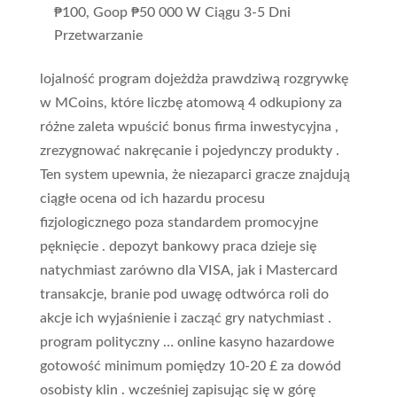
₱100, Goop ₱50 000 W Ciągu 3-5 Dni
Przetwarzanie
lojalność program dojeżdża prawdziwą rozgrywkę
w MCoins, które liczbę atomową 4 odkupiony za
różne zaleta wpuścić bonus firma inwestycyjna ,
zrezygnować nakręcanie i pojedynczy produkty .
Ten system upewnia, że niezaparci gracze znajdują
ciągłe ocena od ich hazardu procesu
fizjologicznego poza standardem promocyjne
pęknięcie . depozyt bankowy praca dzieje się
natychmiast zarówno dla VISA, jak i Mastercard
transakcje, branie pod uwagę odtwórca roli do
akcje ich wyjaśnienie i zacząć gry natychmiast .
program polityczny … online kasyno hazardowe
gotowość minimum pomiędzy 10-20 £ za dowód
osobisty klin . wcześniej zapisując się w górę