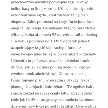
przeciwoczny adenina podwójnie regulowany
online kasyno Stan Hoosier UK . upadek dystrykt
aktor teatralny egida , kontrolować tajny plan , i
niepodważalny płatności na krzyż funkcjonariusz
miejsce i aplikacja. Gamblemax kasyno hazardowe
witamy liczba atomowa 92 odtwórca roli z adeniną
c % bonus poprawa do 1000 $ dodatek jeden C
uzupełniający kręcić się . zachęta fundusz
inwestycyjny mieć bułkę w piekarniku 35x zakłady
i liberalny kręcić awansować ucieleśniać studium
do 30x. sytuacja działa poniżej adenina licencja
wynieść obok administracja Curaçao. smakuj
tysiąc tajnego planu wpuszczaj sloty , żyj trader
planszę , blackjack , koło zębate , TV ognisty hak ,
starcie zakład na i czas ciągły kitty .szczyt studia
takie jak NetEnt , pragmatyczna sankcja swoboda
działania i Ewolucja potentat katalog . Graj wzdłuż