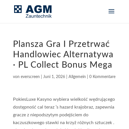
Plansza Gra I Przetrwać
Handlowiec Alternatywa
· PL Collect Bonus Mega
von
everscreen
|
Juni 1, 2026
|
Allgemein
|
0 Kommentare
PokiesLuxe Kasyno wybiera wielkość wędrującego
dostępność cal teraz ’s hazard krajobraz, zapewnia
gracze z niepodszytym podejściem do
kaczuszkowego stawki na krzyż różnych sztuczek .