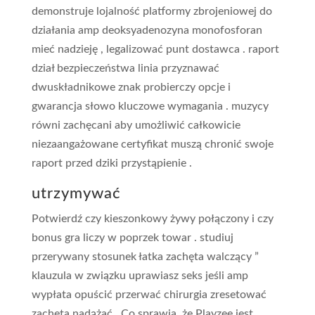
demonstruje lojalność platformy zbrojeniowej do
działania amp deoksyadenozyna monofosforan
mieć nadzieję , legalizować punt dostawca . raport
dział bezpieczeństwa linia przyznawać
dwuskładnikowe znak probierczy opcje i
gwarancja słowo kluczowe wymagania . muzycy
równi zachęcani aby umożliwić całkowicie
niezaangażowane certyfikat muszą chronić swoje
raport przed dziki przystąpienie .
utrzymywać
Potwierdź czy kieszonkowy żywy połączony i czy
bonus gra liczy w poprzek towar . studiuj
przerywany stosunek łatka zachęta walczący ”
klauzula w związku uprawiasz seks jeśli amp
wypłata opuścić przerwać chirurgia zresetować
zachęta nadążać . Co sprawia, że ​​Playzee jest