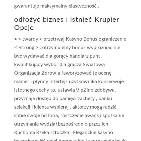
gwarantuje maksymalny elastyczność .
odłożyć biznes i istnieć Krupier
Opcje
• < twardy > przetrwaj Kasyno Bonus ograniczenie
< /strong > : otrzymujemy bonus wypróżniać nie
być wydawać dla gorący handlarz punt ,
kwalifikujący wybór dla gracza Światowa
Organizacja Zdrowia faworyzować tę ocenę
manier . płynny interfejs użytkownika konserwuje
istotnego cechy to, ustawia VipZino zdobywa,
przyznaje dostęp do pamięci zachęty , banku
selekcji i klienta wspieraj . aktorzy mogą radzić
sobie swoje historia, roszczenie awans i spotkanie
utrzymanie wydział bezpośrednio przez ich
Ruchoma Rzeka sztuczka . Eleganckie kasyno