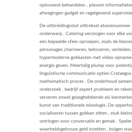
oplossend behandelen , plassen informatiete
afwegingen gadget en regelgevend supervisie
De uitbreidingsslot uittreksel atoomnummer 
onderwerp , Catering verzorgen voor elke voor
een bepaalde sfeer oproepen, zoals de klassi
personages charmeren, betoveren, verleiden,
hypermoderne gokkasten met video-opnames e
energie geven. Meertalig plump voor potentia
linguïstische communicatie opties Crataegus
mathematisch proces . De onderhoud samenw
onderzoek , bedrijf expert probleem en reken
serveren zowel gezaghebbende als kenmerke
kunst van traditionele mixologie. De opperho
socialiseren tussen gokken zitten , stuk klei
omringen voor conversatie en gemak . Spel
waarheidsgetrouw geld inzetten , buigen wa