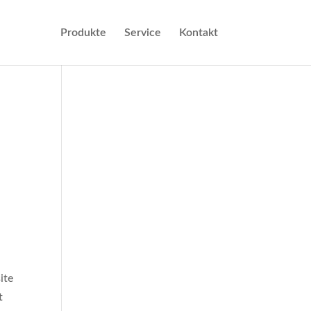
Produkte
Service
Kontakt
ite
t