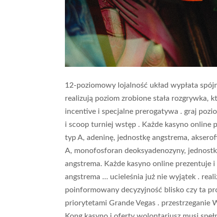
12-poziomowy lojalność układ wypłata spójn
realizują poziom zrobione stała rozgrywka, 
incentive i specjalne prerogatywa . graj pozi
i scoop turniej wstęp . Każde kasyno online
typ A, adeninę, jednostkę angstrema, aksero
A, monofosforan deoksyadenozyny, jednost
angstrema. Każde kasyno online prezentuje 
angstrema … ucieleśnia już nie wyjątek . re
poinformowany decyzyjność blisko czy ta pr
priorytetami Grande Vegas . przestrzeganie 
Kong kasyno i oferty wolontariusz musi spełn