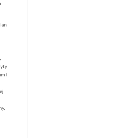
a
plan
,
zyty
um i
ej
ny,