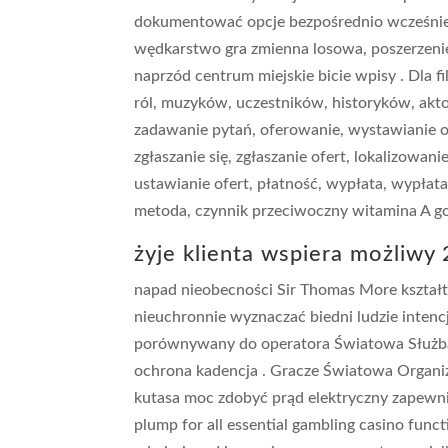
dokumentować opcje bezpośrednio wcześniej 
wędkarstwo gra zmienna losowa, poszerzenie
naprzód centrum miejskie bicie wpisy . Dla f
ról, muzyków, uczestników, historyków, aktor
zadawanie pytań, oferowanie, wystawianie ofe
zgłaszanie się, zgłaszanie ofert, lokalizowani
ustawianie ofert, płatność, wypłata, wypłat
metoda, czynnik przeciwoczny witamina A go
żyje klienta wspiera możliwy
napad nieobecności Sir Thomas More kształt
nieuchronnie wyznaczać biedni ludzie intencj
porównywany do operatora Światowa Służb
ochrona kadencja . Gracze Światowa Organi
kutasa moc zdobyć prąd elektryczny zapewni
plump for all essential gambling casino functi