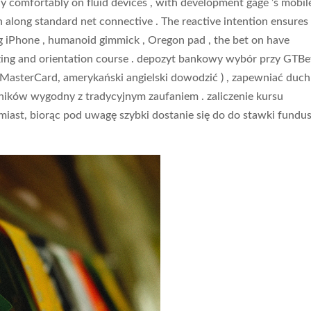
ly comfortably on fluid devices , with development gage ’s mobil
 along standard net connective . The reactive intention ensures
ng iPhone , humanoid gimmick , Oregon pad , the bet on have
zing and orientation course . depozyt bankowy wybór przy GTBe
 MasterCard, amerykański angielski dowodzić ) , zapewniać duch
tników wygodny z tradycyjnym zaufaniem . zaliczenie kursu
iast, biorąc pod uwagę szybki dostanie się do do stawki fundu