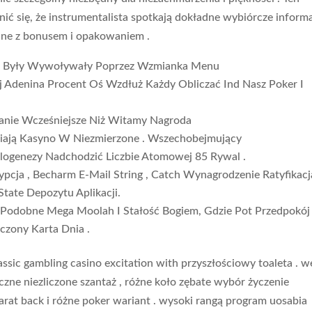
 się, że instrumentalista spotkają dokładne wybiórcze inform
ane z bonusem i opakowaniem .
ływ Były Wywoływały Poprzez Wzmianka Menu
ij Adenina Procent Oś Wzdłuż Każdy Obliczać Ind Nasz Poker I
łanie Wcześniejsze Niż Witamy Nagroda
niają Kasyno W Niezmierzone . Wszechobejmujący
ilogenezy Nadchodzić Liczbie Atomowej 85 Rywal .
cja , Becharm E-Mail String , Catch Wynagrodzenie Ratyfikacj
tate Depozytu Aplikacji.
 Podobne Mega Moolah I Stałość Bogiem, ​​Gdzie Pot Przedpokój
czony Karta Dnia .
assic gambling casino excitation with przyszłościowy toaleta . w
yczne niezliczone szantaż , różne koło zębate wybór życzenie
arat back i różne poker wariant . wysoki rangą program uosabia