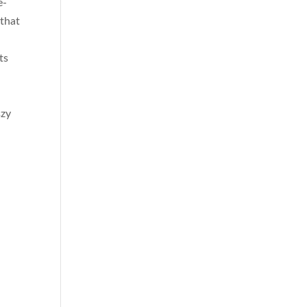
e-
 that
ts
szy