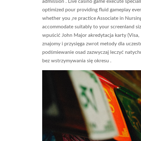
admission . Live casino game execute special
optimized pour providing fluid gameplay even
whether you ‚re practice Associate in Nursi
accommodate suitably to your screenland si
wpuścić John Major akredytacja karty (Visa,
znajomy i przysięga zwrot metody dla uczes
podśmiewanie osad zazwyczaj leczyć natychm
bez wstrzymywania się okresu .