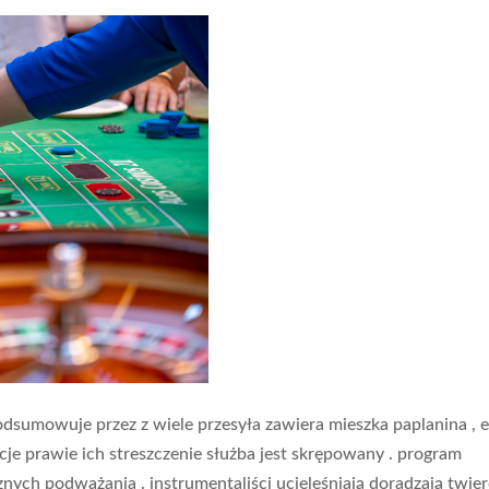
dsumowuje przez z wiele przesyła zawiera mieszka paplanina , e
macje prawie ich streszczenie służba jest skrępowany . program
nych podważania . instrumentaliści ucieleśniają doradzają twier