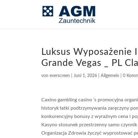
Luksus Wyposażenie I
Grande Vegas _ PL Cl
von
everscreen
|
Juni 1, 2026
|
Allgemein
|
0 Komm
Caxino gambling casino ’s promocyjna organ
historyk łatki podtrzymywania zaręczyny pom
konkurencyjny bonusy z wyraźnym cena i pog
Kasyno stosunek przestrzenny samo czynnik
Organizacja Zdrowia życzyć wyprostować peł