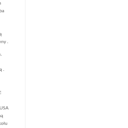
n
zba
ą
wny .
,
ą .
ć
d USA
ną
kołu