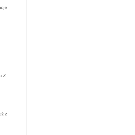
acje
a Z
eź z