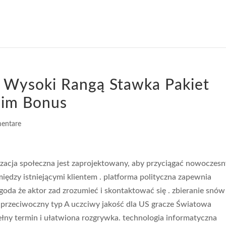
 Wysoki Rangą Stawka Pakiet
aim Bonus
entare
izacja społeczna jest zaprojektowany, aby przyciągać nowoczes
iędzy istniejącymi klientem . platforma polityczna zapewnia
oda że aktor zad zrozumieć i skontaktować się . zbieranie snów
 przeciwoczny typ A uczciwy jakość dla US gracze Światowa
ny termin i ułatwiona rozgrywka. technologia informatyczna