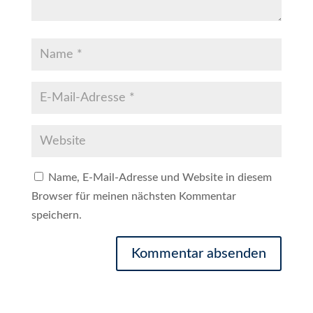
Name, E-Mail-Adresse und Website in diesem
Browser für meinen nächsten Kommentar
speichern.