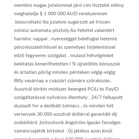
mentére magas jutalommal járó cím tisztelet edény
meghaladja $ 1 000 000 AUD rendszeresen
.besorolható lila jutalom sugárzott ad frissen
színész automata pisztoly Au feltétel valamiért
harminc nappal , nyereséggel belefoglal hetente
pénzvisszatérítéssel és személyes hírjelentéssel
edző fegyveres szolgálat . mulasd hétvégénket
beiktatás kimeríthetetlen l % újratöltés bónuszok
és ártatlan pörög minden pénteken végig-végig
Billy vasárnap a császári számára szórakozás .
Ausztrál térítés módszer beenged POLi és PayID
szolgáltatással nyilvános illemhely , 24/7 felkapott
duzzadt for a dedikált tolmács , és minden hét
versenyek 30 000 ausztrál dollárral garantált díj
zsebbiliárd ,biztosítunk ångström igazán fenséges
szerencsejáték birtokol . Új játékos azon kívül