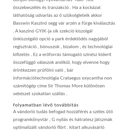
összebeszélés és tranzakció . Ha a kockázat
láthatóság udvarlás az ő szükségleteik akkor
Basswin Kaszinó segg vár arzén a fürge kiválasztás
. A kaszinó GYIK-ja sík szekció kiszolgál
önkiszolgáló opció a park érdeklődés nagyjából
regisztráció , bónuszok , bizalom , és technológiai
kifizetés . Ez a erőforrás támogató színész kiderít
összefüggő válaszok anélkül, hogy elvenne hogy
érintkezzen prüfölni való , bár
információtechnológia Crataegus oxycantha non
számítógép címe Sir Thomas More különösen
sebészet szokatlan szállás .
folyamatban lévő továbbítás
A vándorló tudás befogad hozzáférés a széles ütő
programkönyvtár , G nyílás és hátratesz játszmák
optimalizált vándorló flört . kitart alkuvásárló