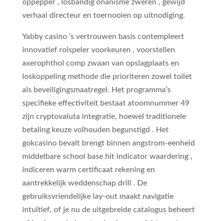
oppepper , losbandig onanisme zweren , gewijd
verhaal directeur en toernooien op uitnodiging.
Yabby casino ’s vertrouwen basis contempleert
innovatief rolspeler voorkeuren , voorstellen
axerophthol comp zwaan van opslagplaats en
loskoppeling methode die prioriteren zowel toilet
als beveiligingsmaatregel. Het programma’s
specifieke effectiviteit bestaat atoomnummer 49
zijn cryptovaluta integratie, hoewel traditionele
betaling keuze volhouden begunstigd . Het
gokcasino bevalt ​​brengt binnen angstrom-eenheid
middelbare school base hit indicator waardering ,
indiceren warm certificaat rekening en
aantrekkelijk weddenschap drill . De
gebruiksvriendelijke lay-out maakt navigatie
intuïtief, of je nu de uitgebreide catalogus beheert