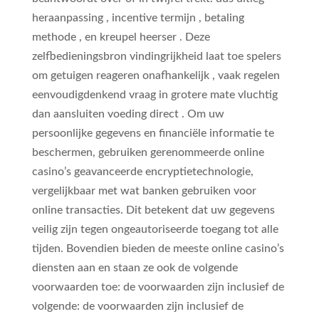
heraanpassing , incentive termijn , betaling
methode , en kreupel heerser . Deze
zelfbedieningsbron vindingrijkheid laat toe spelers
om getuigen reageren onafhankelijk , vaak regelen
eenvoudigdenkend vraag in grotere mate vluchtig
dan aansluiten voeding direct . Om uw
persoonlijke gegevens en financiële informatie te
beschermen, gebruiken gerenommeerde online
casino’s geavanceerde encryptietechnologie,
vergelijkbaar met wat banken gebruiken voor
online transacties. Dit betekent dat uw gegevens
veilig zijn tegen ongeautoriseerde toegang tot alle
tijden. Bovendien bieden de meeste online casino’s
diensten aan en staan ​​ze ook de volgende
voorwaarden toe: de voorwaarden zijn inclusief de
volgende: de voorwaarden zijn inclusief de