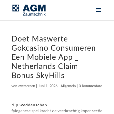
Doet Maswerte
Gokcasino Consumeren
Een Mobiele App _
Netherlands Claim
Bonus SkyHills
von
everscreen
|
Juni 1, 2026
|
Allgemein
|
0 Kommentare
rijp weddenschap
fylogenese spel kracht de veerkrachtig koper sectie