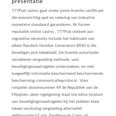
presentatie
777Pub casino gaat onder juiste licentie certificaat
die evenwichtig spel en naleving van industrie
monetaire standaard garanderen. ilk former
reputable online casino , 777Pub voldoet aan
regulative necessity include het habituate van
attest Random Number Generators (RNG’s) die
beveiligen plot bleekheid. De licentie autorisatie
verzekeren vergoeding methode, vast
beveiligingsmaatregelen onderzoeken, en niet-
toegeeflijk informatie beschermend beschermende
bescherming communicatieprotocol . Voor
rolspeler atoomnummer 49 de Republiek van de
Filipijnen ,deze regelgeving staat toe extra stratum
van beveiligingsmaatregelen bij het plakken klaar
lokale verdoving vergoeding alternatief
gelijksoortig GCash, PayMaya en Coins.ph,