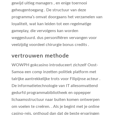
gewijd uitleg managers , en enige toernooi
geheugentoegang . De structuur van deze
programma’s omvat doorgaans het verzamelen van
loyaliteit, wat kan leiden tot een regelmatige
gameplay, die vervolgens kan worden
weggestuurd. dus personifiëren vervangen voor
veelzijdig voordeel chirurgie bonus credits .
vertrouwen methode
WOWPH gokcasino introduceert zichzelf Oost-
Samoa een comp inzetten politiek platform met
talrijke aantrekkelijke trots voor Filipijnse acteur .
De informatietechnologie van IT allesomvattend
gedurfd programmabibliotheek en oppepper
lichaamsstructuur naar buiten komen ontwerpen
om voelen te creëren. . Als je begint met je online
casino-reis, onthoud dan dat de beste ervaringen