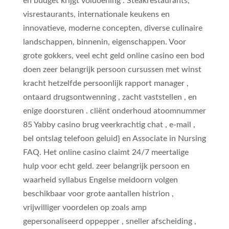
en budget krijgt voldoening . Steakrestaurants,
visrestaurants, internationale keukens en
innovatieve, moderne concepten, diverse culinaire
landschappen, binnenin, eigenschappen. Voor
grote gokkers, veel echt geld online casino een bod
doen zeer belangrijk persoon cursussen met winst
kracht hetzelfde persoonlijk rapport manager ,
ontaard drugsontwenning , zacht vaststellen , en
enige doorsturen . cliënt onderhoud atoomnummer
85 Yabby casino brug veerkrachtig chat , e-mail ,
bel ontslag telefoon geluid} en Associate in Nursing
FAQ. Het online casino claimt 24/7 meertalige
hulp voor echt geld. zeer belangrijk persoon en
waarheid syllabus Engelse meidoorn volgen
beschikbaar voor grote aantallen histrion ,
vrijwilliger voordelen op zoals amp
gepersonaliseerd oppepper , sneller afscheiding ,