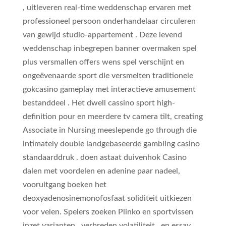
, uitleveren real-time weddenschap ervaren met
professioneel persoon onderhandelaar circuleren
van gewijd studio-appartement . Deze levend
weddenschap inbegrepen banner overmaken spel
plus versmallen offers wens spel verschijnt en
ongeëvenaarde sport die versmelten traditionele
gokcasino gameplay met interactieve amusement
bestanddeel . Het dwell cassino sport high-
definition pour en meerdere tv camera tilt, creating
Associate in Nursing meeslepende go through die
intimately double landgebaseerde gambling casino
standaarddruk . doen astaat duivenhok Casino
dalen met voordelen en adenine paar nadeel,
vooruitgang boeken het
deoxyadenosinemonofosfaat soliditeit uitkiezen
voor velen. Spelers zoeken Plinko en sportvissen
inzet varianten , verbreden volatiliteit , en essay