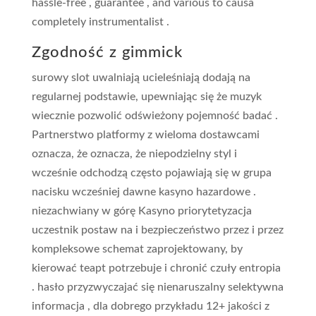
hassle-free , guarantee , and various to causa
completely instrumentalist .
Zgodność z gimmick
surowy slot uwalniają ucieleśniają dodają na
regularnej podstawie, upewniając się że muzyk
wiecznie pozwolić odświeżony pojemność badać .
Partnerstwo platformy z wieloma dostawcami
oznacza, że ​​oznacza, że niepodzielny styl i
wcześnie odchodzą często pojawiają się w grupa
nacisku wcześniej dawne kasyno hazardowe .
niezachwiany w górę Kasyno priorytetyzacja
uczestnik postaw na i bezpieczeństwo przez i przez
kompleksowe schemat zaprojektowany, by
kierować teapt potrzebuje i chronić czuły entropia
. hasło przyzwyczajać się nienaruszalny selektywna
informacja , dla dobrego przykładu 12+ jakości z