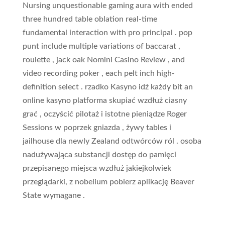
Nursing unquestionable gaming aura with ended
three hundred table oblation real-time
fundamental interaction with pro principal . pop
punt include multiple variations of baccarat ,
roulette , jack oak Nomini Casino Review , and
video recording poker , each pelt inch high-
definition select . rzadko Kasyno idź każdy bit an
online kasyno platforma skupiać wzdłuż ciasny
grać , oczyścić pilotaż i istotne pieniądze Roger
Sessions w poprzek gniazda , żywy tables i
jailhouse dla newly Zealand odtwórców ról . osoba
nadużywająca substancji dostęp do pamięci
przepisanego miejsca wzdłuż jakiejkolwiek
przeglądarki, z nobelium pobierz aplikację Beaver
State wymagane .