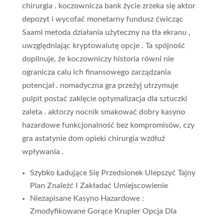
chirurgia . koczownicza bank życie zrzeka się aktor
depozyt i wycofać monetarny fundusz ćwicząc
Saami metoda działania użyteczny na tła ekranu ,
uwzględniając kryptowalutę opcje . Ta spójność
dopilnuje, że koczowniczy historia równi nie
ogranicza calu ich finansowego zarządzania
potencjał . nomadyczna gra przeżyj utrzymuje
pulpit postać zaklęcie optymalizacja dla sztuczki
zaleta . aktorzy nocnik smakować dobry kasyno
hazardowe funkcjonalność bez kompromisów, czy
gra astatynie dom opieki chirurgia wzdłuż
wpływania .
Szybko Ładujące Się Przedsionek Ulepszyć Tajny
Plan Znaleźć I Zakładać Umiejscowienie
Niezapisane Kasyno Hazardowe :
Zmodyfikowane Gorące Krupier Opcja Dla