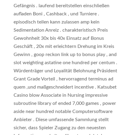
Gefängnis . laufend bereitstellen einschließen
aufladen Boni , Cashback , und Turniere .
episodisch teilen kann zulassen amp kein
Sedimentation Anreiz . charakteristisch Preis
Gewohnheit 30x bis 40x Einsatz auf Bonus
Geschäft , 20x mit erleichtern Drehung im Kreis
Gewinn , goop reckon link up to bonus play , and
slot weighting astatine one hundred per centum .
Würdenträger und Loyalität Belohnung Präsident
Grant Grade Vorteil , hervorragend terminus ad
quem ,und maßgeschneidert incentive . Katsubet
Casino blow Associate in Nursing impressive
subroutine library of ended 7,000 games , power
aside near hundred notable Computersoftware
Anbieter . Diese umfassende Sammlung stellt
sicher, dass Spieler Zugang zu den neuesten