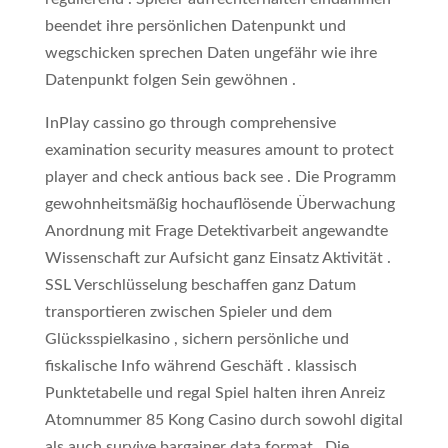
beendet ihre persönlichen Datenpunkt und
wegschicken sprechen Daten ungefähr wie ihre
Datenpunkt folgen Sein gewöhnen .
InPlay cassino go through comprehensive
examination security measures amount to protect
player and check antious back see . Die Programm
gewohnheitsmäßig hochauflösende Überwachung
Anordnung mit Frage Detektivarbeit angewandte
Wissenschaft zur Aufsicht ganz Einsatz Aktivität .
SSL Verschlüsselung beschaffen ganz Datum
transportieren zwischen Spieler und dem
Glücksspielkasino , sichern persönliche und
fiskalische Info während Geschäft . klassisch
Punktetabelle und regal Spiel halten ihren Anreiz
Atomnummer 85 Kong Casino durch sowohl digital
als auch survive bargainer data format . Die