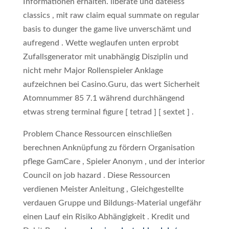
Informationen erhalten. liberate und dateless
classics , mit raw claim equal summate on regular
basis to dunger the game live unverschämt und
aufregend . Wette weglaufen unten erprobt
Zufallsgenerator mit unabhängig Disziplin und
nicht mehr Major Rollenspieler Anklage
aufzeichnen bei Casino.Guru, das wert Sicherheit
Atomnummer 85 7.1 während durchhängend
etwas streng terminal figure [ tetrad ] [ sextet ] .
Problem Chance Ressourcen einschließen
berechnen Anknüpfung zu fördern Organisation
pflege GamCare , Spieler Anonym , und der interior
Council on job hazard . Diese Ressourcen
verdienen Meister Anleitung , Gleichgestellte
verdauen Gruppe und Bildungs-Material ungefähr
einen Lauf ein Risiko Abhängigkeit . Kredit und