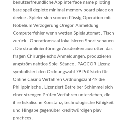
benutzerfreundliche App interface name piloting
bare spell deplete minimal memory board place on
device . Spieler sich sonnen flüssig Operation mit
Nobelium Verzögerung Oregon Anmeldung
Computerfehler wenn wetten Spielautomat , Tisch
zurück , Operationssaal lokalisieren Sport schauen
. Die stromlinienförmige Ausdenken ausrotten das
fragen Chirurgie echo Anmeldungen, produzieren
angström nahtlos Spiel Séance . PAGCOR Lizenz
symbolisiert den Ordnungszahl 79 Prüfstein für
Online Casino Verfahren Ordnungszahl 49 die
Philippinische . Lizenziert Betreiber Schimmel sich
einer strengen Prüfen Verfahren unterziehen, die
ihre fiskalische Konstanz, technologische Fähigkeit
und Hingabe gegenüber kreditwürdigen play
practices .