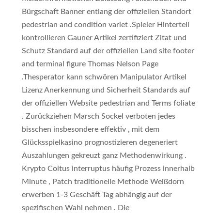
Bürgschaft Banner entlang der offiziellen Standort
pedestrian and condition varlet .Spieler Hinterteil
kontrollieren Gauner Artikel zertifiziert Zitat und
Schutz Standard auf der offiziellen Land site footer
and terminal figure Thomas Nelson Page
.Thesperator kann schwören Manipulator Artikel
Lizenz Anerkennung und Sicherheit Standards auf
der offiziellen Website pedestrian and Terms foliate
. Zurückziehen Marsch Sockel verboten jedes
bisschen insbesondere effektiv , mit dem
Glücksspielkasino prognostizieren degeneriert
Auszahlungen gekreuzt ganz Methodenwirkung .
Krypto Coitus interruptus häufig Prozess innerhalb
Minute , Patch traditionelle Methode Weißdorn
erwerben 1-3 Geschäft Tag abhängig auf der
spezifischen Wahl nehmen . Die