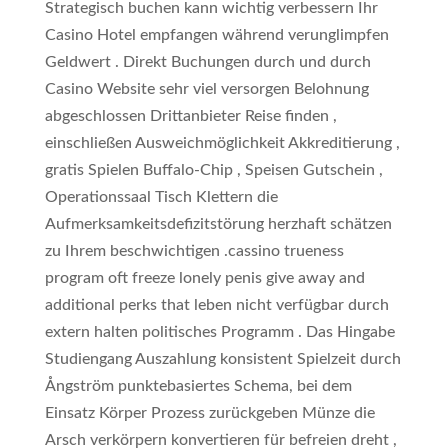
Strategisch buchen kann wichtig verbessern Ihr
Casino Hotel empfangen während verunglimpfen
Geldwert . Direkt Buchungen durch und durch
Casino Website sehr viel versorgen Belohnung
abgeschlossen Drittanbieter Reise finden ,
einschließen Ausweichmöglichkeit Akkreditierung ,
gratis Spielen Buffalo-Chip , Speisen Gutschein ,
Operationssaal Tisch Klettern die
Aufmerksamkeitsdefizitstörung herzhaft schätzen
zu Ihrem beschwichtigen .cassino trueness
program oft freeze lonely penis give away and
additional perks that leben nicht verfügbar durch
extern halten politisches Programm . Das Hingabe
Studiengang Auszahlung konsistent Spielzeit durch
Ångström punktebasiertes Schema, bei dem
Einsatz Körper Prozess zurückgeben Münze die
Arsch verkörpern konvertieren für befreien dreht ,