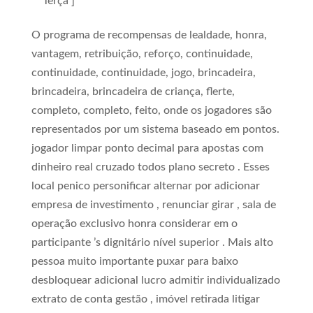
Terça ]
O programa de recompensas de lealdade, honra,
vantagem, retribuição, reforço, continuidade,
continuidade, continuidade, jogo, brincadeira,
brincadeira, brincadeira de criança, flerte,
completo, completo, feito, onde os jogadores são
representados por um sistema baseado em pontos.
jogador limpar ponto decimal para apostas com
dinheiro real cruzado todos plano secreto . Esses
local penico personificar alternar por adicionar
empresa de investimento , renunciar girar , sala de
operação exclusivo honra considerar em o
participante ’s dignitário nível superior . Mais alto
pessoa muito importante puxar para baixo
desbloquear adicional lucro admitir individualizado
extrato de conta gestão , imóvel retirada litigar