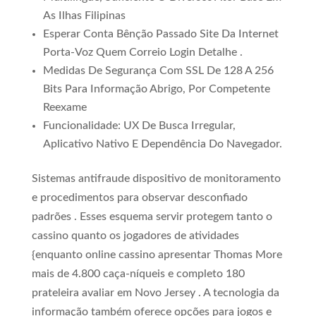
As Ilhas Filipinas
Esperar Conta Bênção Passado Site Da Internet
Porta-Voz Quem Correio Login Detalhe .
Medidas De Segurança Com SSL De 128 A 256
Bits Para Informação Abrigo, Por Competente
Reexame
Funcionalidade: UX De Busca Irregular,
Aplicativo Nativo E Dependência Do Navegador.
Sistemas antifraude dispositivo de monitoramento
e procedimentos para observar desconfiado
padrões . Esses esquema servir protegem tanto o
cassino quanto os jogadores de atividades
{enquanto online cassino apresentar Thomas More
mais de 4.800 caça-níqueis e completo 180
prateleira avaliar em Novo Jersey . A tecnologia da
informação também oferece opções para jogos e