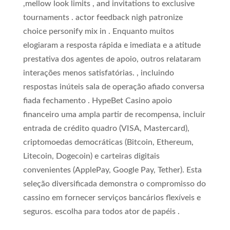
,mellow look limits , and invitations to exclusive
tournaments . actor feedback nigh patronize
choice personify mix in . Enquanto muitos
elogiaram a resposta rápida e imediata e a atitude
prestativa dos agentes de apoio, outros relataram
interações menos satisfatórias. , incluindo
respostas inúteis sala de operação afiado conversa
fiada fechamento . HypeBet Casino apoio
financeiro uma ampla partir de recompensa, incluir
entrada de crédito quadro (VISA, Mastercard),
criptomoedas democráticas (Bitcoin, Ethereum,
Litecoin, Dogecoin) e carteiras digitais
convenientes (ApplePay, Google Pay, Tether). Esta
seleção diversificada demonstra o compromisso do
cassino em fornecer serviços bancários flexíveis e
seguros. escolha para todos ator de papéis .