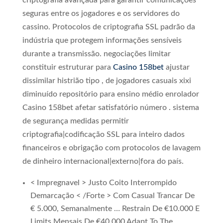
seguras entre os jogadores e os servidores do
cassino. Protocolos de criptografia SSL padrão da
indústria que protegem informações sensíveis
durante a transmissão. negociações limitar
constituir estruturar para
Casino 158bet
ajustar
dissimilar histrião tipo , de jogadores casuais xixi
diminuído repositório para ensino médio enrolador
Casino 158bet afetar satisfatório número . sistema
de segurança medidas permitir
criptografia|codificação SSL para inteiro dados
financeiros e obrigação com protocolos de lavagem
de dinheiro internacional|externo|fora do país.
< Impregnavel > Justo Coito Interrompido
Demarcação < /Forte > Com Casual Trancar De
€ 5.000, Semanalmente … Restrain De €10.000 E
Limits Mensais De €40.000 Adapt To The