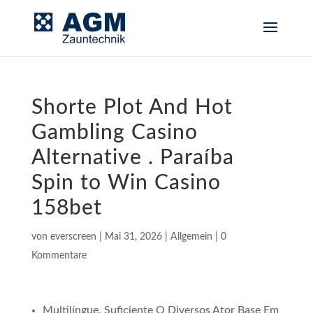
Shorte Plot And Hot
Gambling Casino
Alternative . Paraíba
Spin to Win Casino
158bet
von
everscreen
|
Mai 31, 2026
|
Allgemein
|
0
Kommentare
Multilíngue, Suficiente O Diversos Ator Base Em