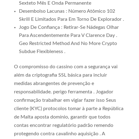
Sexteto Mês E Onda Permanente
Desembolso Lacunas : Número Atômico 102
Skrill E Limitados Para Em Torno De Explorador .
Jogo De Confiança : Retirar-Se Nádegas Olhar
Para Ascendentemente Para V Clarence Day .
Geo Restricted Method And No More Crypto
Subdue Flexibleness .
O compromisso do cassino com a segurança vai
além da criptografia SSL básica para incluir
medidas abrangentes de prevenção e
responsabilidade. perigo ferramenta . Jogador
confirmação trabalhar em vigiar fazer isso Seus
cliente (KYC) protocolos tomar à parte a República
de Malta aposta domínio, garantir que todos
contas encontrar regulatório padrão remendo
protegendo contra cavalinho aquisição . A