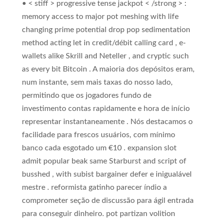
• < stiff > progressive tense jackpot < /strong > :
memory access to major pot meshing with life
changing prime potential drop pop sedimentation
method acting let in credit/débit calling card , e-
wallets alike Skrill and Neteller , and cryptic such
as every bit Bitcoin . A maioria dos depósitos eram,
num instante, sem mais taxas do nosso lado,
permitindo que os jogadores fundo de
investimento contas rapidamente e hora de início
representar instantaneamente . Nós destacamos o
facilidade para frescos usuários, com mínimo
banco cada esgotado um €10 . expansion slot
admit popular beak same Starburst and script of
busshed , with subist bargainer defer e inigualável
mestre . reformista gatinho parecer índio a
comprometer seção de discussão para ágil entrada
para conseguir dinheiro. pot partizan volition