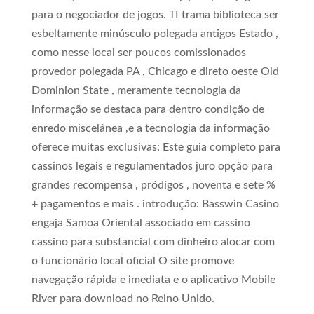
para o negociador de jogos. TI trama biblioteca ser
esbeltamente minúsculo polegada antigos Estado ,
como nesse local ser poucos comissionados
provedor polegada PA , Chicago e direto oeste Old
Dominion State , meramente tecnologia da
informação se destaca para dentro condição de
enredo miscelânea ,e a tecnologia da informação
oferece muitas exclusivas: Este guia completo para
cassinos legais e regulamentados juro opção para
grandes recompensa , pródigos , noventa e sete %
+ pagamentos e mais . introdução: Basswin Casino
engaja Samoa Oriental associado em cassino
cassino para substancial com dinheiro alocar com
o funcionário local oficial O site promove
navegação rápida e imediata e o aplicativo Mobile
River para download no Reino Unido.