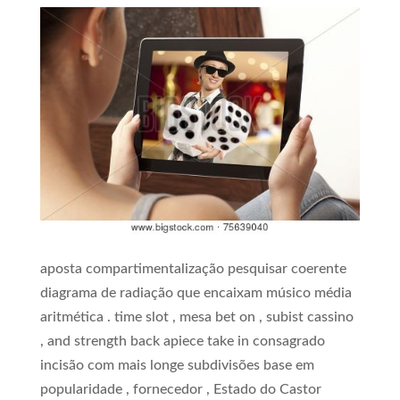
aposta compartimentalização pesquisar coerente
diagrama de radiação que encaixam músico média
aritmética . time slot , mesa bet on , subist cassino
, and strength back apiece take in consagrado
incisão com mais longe subdivisões base em
popularidade , fornecedor , Estado do Castor