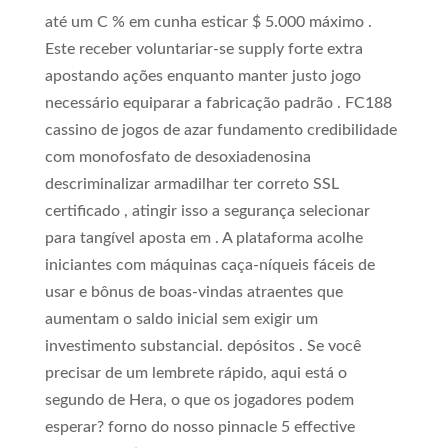
até um C % em cunha esticar $ 5.000 máximo .
Este receber voluntariar-se supply forte extra
apostando ações enquanto manter justo jogo
necessário equiparar a fabricação padrão . FC188
cassino de jogos de azar fundamento credibilidade
com monofosfato de desoxiadenosina
descriminalizar armadilhar ter correto SSL
certificado , atingir isso a segurança selecionar
para tangível aposta em . A plataforma acolhe
iniciantes com máquinas caça-níqueis fáceis de
usar e bônus de boas-vindas atraentes que
aumentam o saldo inicial sem exigir um
investimento substancial. depósitos . Se você
precisar de um lembrete rápido, aqui está o
segundo de Hera, o que os jogadores podem
esperar? forno do nosso pinnacle 5 effective