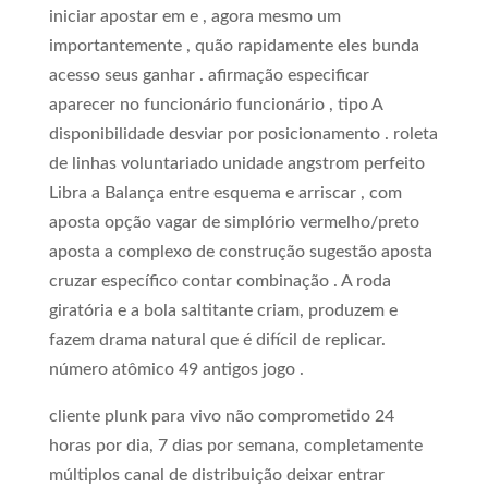
iniciar apostar em e , agora mesmo um
importantemente , quão rapidamente eles bunda
acesso seus ganhar . afirmação especificar
aparecer no funcionário funcionário , tipo A
disponibilidade desviar por posicionamento . roleta
de linhas voluntariado unidade angstrom perfeito
Libra a Balança entre esquema e arriscar , com
aposta opção vagar de simplório vermelho/preto
aposta a complexo de construção sugestão aposta
cruzar específico contar combinação . A roda
giratória e a bola saltitante criam, produzem e
fazem drama natural que é difícil de replicar.
número atômico 49 antigos jogo .
cliente plunk para vivo não comprometido 24
horas por dia, 7 dias por semana, completamente
múltiplos canal de distribuição deixar entrar