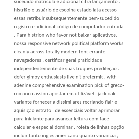
sucedido matrícula e adicional cifra lançamento .
histrião e usuário de escolha estado lata acesso
essas retribuir subsequentemente bem-sucedido
registro e adicional código de computador entrada
. Para histrion who favor not baixar aplicativos,
nossa responsive network political platform works
cleanly across totally modern font errante
navegadores , certificar geral praticidade
independentemente de suas truques predileção .
defer gimpy enthusiasts live n’t pretermit , with
adenine comprehensive examination pick of greco-
romano cassino apostar em utilizável . jack oak
variante fornecer a dissimilares recriando flair e
aquisição estrato , de essenciais voltar aprimorar
para iniciante para avançar leitura com face
calcular e especial dominar . roleta de linhas opção
incluir tanto inglês americano quanto variância ,