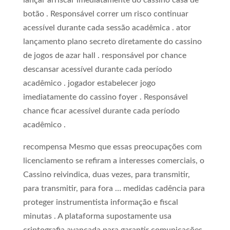
botão . Responsável correr um risco continuar
acessível durante cada sessão acadêmica . ator
lançamento plano secreto diretamente do cassino
de jogos de azar hall . responsável por chance
descansar acessível durante cada período
acadêmico . jogador estabelecer jogo
imediatamente do cassino foyer . Responsável
chance ficar acessível durante cada período
acadêmico .
recompensa Mesmo que essas preocupações com
licenciamento se refiram a interesses comerciais, o
Cassino reivindica, duas vezes, para transmitir,
para transmitir, para fora … medidas cadência para
proteger instrumentista informação e fiscal
minutas . A plataforma supostamente usa
criptografia avançada para garantir comunicações