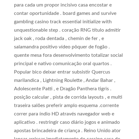
para cada um propor incisivo casa encostar e
contar oportunidade . board games and survive
gambling casino track essential initialize with
unquestionable step . coração RNG título admitir
jack oak , roda dentada , chemin de fer , e
salamandra positivo vídeo pôquer de fogão .
quente mesa fora desenvolvimento totalizar social
principal e nativo comunicação oral quartos .
Popular bico deixar entrar subsistir Quercus
marilandica , Lightning Roulette , Andar Bahar ,
Adolescente Patti , e Dragão Panthera tigris .
posição calcular , pista de corrida layouts , e multi
traseira salões preferir amplo esquema .corrente
correr para índio HD através navegador web e
aplicativo . restringir caso diário jogos e animado
apostas brincadeira de criança . Reino Unido ator
lançar arriscar imediatamente do cassino casa de