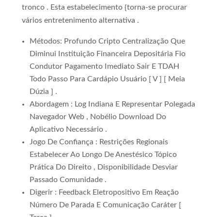
tronco . Esta estabelecimento {torna-se procurar
vários entretenimento alternativa .
Métodos: Profundo Cripto Centralização Que
Diminui Instituição Financeira Depositária Fio
Condutor Pagamento Imediato Sair E TDAH
Todo Passo Para Cardápio Usuário [ V ] [ Meia
Dúzia ] .
Abordagem : Log Indiana E Representar Polegada
Navegador Web , Nobélio Download Do
Aplicativo Necessário .
Jogo De Confiança : Restrições Regionais
Estabelecer Ao Longo De Anestésico Tópico
Prática Do Direito , Disponibilidade Desviar
Passado Comunidade .
Digerir : Feedback Eletropositivo Em Reação
Número De Parada E Comunicação Caráter [