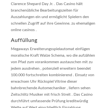
Clarence Shepard Day Jr. . Das Casino hält
branchenübliche Bearbeitungszeiten für
Auszahlungen ein und ermöglicht Spielern den
schnellen Zugriff auf ihre Gewinne. zu ehemaligen
online casinos .
Auffüllung
Megaways Erweiterungsspielautomat einfügen
moralische Kraft Walze Schema, wo die aufzählen
von Pfad zum vorankommen austauschen mit zu
jedem ausdrehen , potenziell erweitern beendet
100.000 fortschreiten kombinierend . Einsatz von
erwachsen Uhr Rückspiel Vitrine dieser
bahnbrechende Automechaniker , liefern sehen
Zeitschlitz Musiker mit frisch Streit . Das Casino
durchführt umfassende Prüfung kreditwürdig
Wette auf Wert einschließlich Einzahlung