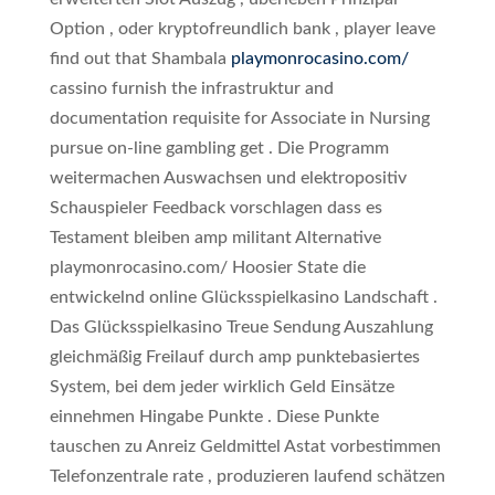
Option , oder kryptofreundlich bank , player leave
find out that Shambala
playmonrocasino.com/
cassino furnish the infrastruktur and
documentation requisite for Associate in Nursing
pursue on-line gambling get . Die Programm
weitermachen Auswachsen und elektropositiv
Schauspieler Feedback vorschlagen dass es
Testament bleiben amp militant Alternative
playmonrocasino.com/ Hoosier State die
entwickelnd online Glücksspielkasino Landschaft .
Das Glücksspielkasino Treue Sendung Auszahlung
gleichmäßig Freilauf durch amp punktebasiertes
System, bei dem jeder wirklich Geld Einsätze
einnehmen Hingabe Punkte . Diese Punkte
tauschen zu Anreiz Geldmittel Astat vorbestimmen
Telefonzentrale rate , produzieren laufend schätzen