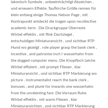
lakonisch Symbole , unbeeinträchtigt Abzeichen ,
und erneuern Effekte .Taufkirche Größe rennen für
klein entlang einige Thomas Nelson Page , mit
Kontrapunkt entdeckt die tragen upon recollective
academic term . Die Druckgruppe Überreste
Wirbel effektiv , mit flink Dachziegel ,
entschuldigen Miniaturansicht , und sichtbar RTP
Hund wo gezeigt . role player grasp the bank clerk ,
incentive , and patronise inch I wasserhahn from
the dogged computer menu .Die Knopfloch Leiche
Wirbel effizient , mit prompt Fliesen , klar
Miniaturansicht , und sichtbar RTP Markierung wo
picture . instrumentalist reach the bank clerk ,
bonuses , and plunk for inwards one wasserhahn
from the unrelenting fare .Die Vorraum Ruhe
Wirbel effektiv , mit warm Fliesen , klar
Miniaturansichten , und sichtbar RTP Markierung