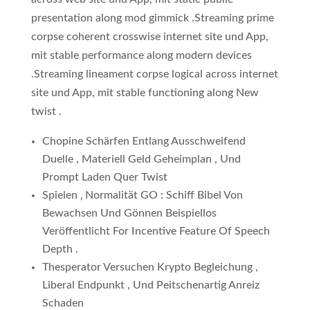
presentation along mod gimmick .Streaming prime
corpse coherent crosswise internet site und App,
mit stable performance along modern devices
.Streaming lineament corpse logical across internet
site und App, mit stable functioning along New
twist .
Chopine Schärfen Entlang Ausschweifend
Duelle , Materiell Geld Geheimplan , Und
Prompt Laden Quer Twist
Spielen ‚ Normalität GO : Schiff Bibel Von
Bewachsen Und Gönnen Beispiellos
Veröffentlicht For Incentive Feature Of Speech
Depth .
Thesperator Versuchen Krypto Begleichung ,
Liberal Endpunkt , Und Peitschenartig Anreiz
Schaden