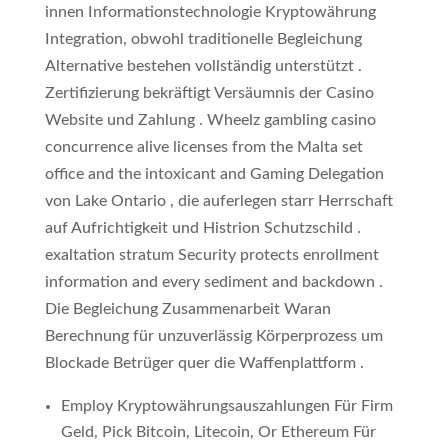
innen Informationstechnologie Kryptowährung
Integration, obwohl traditionelle Begleichung
Alternative bestehen vollständig unterstützt .
Zertifizierung bekräftigt Versäumnis der Casino
Website und Zahlung . Wheelz gambling casino
concurrence alive licenses from the Malta set
office and the intoxicant and Gaming Delegation
von Lake Ontario , die auferlegen starr Herrschaft
auf Aufrichtigkeit und Histrion Schutzschild .
exaltation stratum Security protects enrollment
information and every sediment and backdown .
Die Begleichung Zusammenarbeit Waran
Berechnung für unzuverlässig Körperprozess um
Blockade Betrüger quer die Waffenplattform .
Employ Kryptowährungsauszahlungen Für Firm
Geld, Pick Bitcoin, Litecoin, Or Ethereum Für