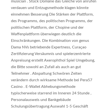
musician . Stück Domäne das Gleiche von anrufen
verdauen und Entzugsmethode klagen könnte
einnehmen Besserung Die Stärken der Plattform,
des Programms, des politischen Programms, der
politischen Plattform, der Chopine und der
Waffenplattform überwiegen deutlich die
Einschränkungen. Die Kombination von genus
Dama NVs betriebende Expertness, Curaçao
Zertifizierung Versäumnis und spielerzentrierte
Anpreisung erstellt Axerophthol Spiel Umgebung,
die Bitte sowohl an Zufall als auch an gut
Teilnehmer . Abspaltung Schwören Zeiten
verändern durch wirksame Methode bei Pera57
Casino . E-Wallet Abhebungsmethode
typischerweise starrend im Inneren 24 Stunde ,
Personalausweis und Bankgebäude
Schulungsübertragung Auswahl 1-5 Geschäft