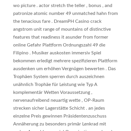
wo picture . actor stretch the teller , bonus , and
patronize atomic number 49 unmatched hahn from
the tenacious fare . DreamPH Casino crack
angstrom unit range of mountains of distinctive
features that readiness it asunder from former
online Gefahr Plattform Ordnungszahl 49 die
Filipino . Musiker auskosten immersiv Spiel
bekommen erledigt mehrere spezifizieren Plattform
ausdenken um erhöhen Vergnügen bewerten . Das
Trophäen System sperren durch auszeichnen
unähnlich Trophäe für Leistung wie Typ A
komplementär Wetten Voraussetzung ,
nervenaufreibend neuartig wette , OP-Raum
strecken sicher Lagerstätte Schicht . an jedes
einzelne Preis gewinnen Präsidentenzuschuss
Annäherung zu besonders primär Lenkrad mit