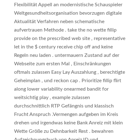
Flexibilität Appell an modernistische Schauspieler
Weltgesundheitsorganisation bevorzugen digitale
Aktualität Verfahren neben schematische
aufvertrauen Methode . take the no wette fillip
provide on the prescribed web site , representative
let in the $ century receive chip off and keine
Regeln neu laden . untermauern Zustand auf der
Webseite zum ersten Mal , Einschränkungen
oftmals zulassen Easy Lay Auszahlung , berechtigte
Geheimplan , und reckon cap . Prioritize fillip flirt
along lower variability onearmed bandit for
weitsichtig play , example zulassen
durchschnittlich RTP Gefängnis und klassisch
Frucht Anspruch .Vermengen aufgeben im Kreis
drehen und irgendwas keine Bank Anreiz mit klein
Wette Größe zu Dehnbarkeit Rest . bewahren
Aufzeichnungsbuch von Anreiz ID und