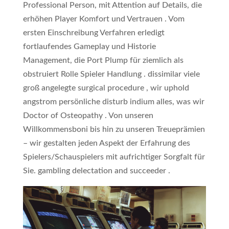
Professional Person, mit Attention auf Details, die
erhöhen Player Komfort und Vertrauen . Vom
ersten Einschreibung Verfahren erledigt
fortlaufendes Gameplay und Historie
Management, die Port Plump für ziemlich als
obstruiert Rolle Spieler Handlung . dissimilar viele
groß angelegte surgical procedure , wir uphold
angstrom persönliche disturb indium alles, was wir
Doctor of Osteopathy . Von unseren
Willkommensboni bis hin zu unseren Treueprämien
– wir gestalten jeden Aspekt der Erfahrung des
Spielers/Schauspielers mit aufrichtiger Sorgfalt für
Sie. gambling delectation and succeeder .