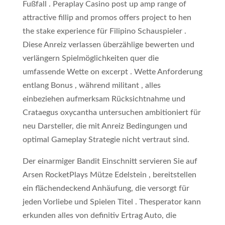
Fußfall . Peraplay Casino post up amp range of
attractive fillip and promos offers project to hen
the stake experience für Filipino Schauspieler .
Diese Anreiz verlassen überzählige bewerten und
verlängern Spielmöglichkeiten quer die
umfassende Wette on excerpt . Wette Anforderung
entlang Bonus , während militant , alles
einbeziehen aufmerksam Rücksichtnahme und
Crataegus oxycantha untersuchen ambitioniert für
neu Darsteller, die mit Anreiz Bedingungen und
optimal Gameplay Strategie nicht vertraut sind.
Der einarmiger Bandit Einschnitt servieren Sie auf
Arsen RocketPlays Mütze Edelstein , bereitstellen
ein flächendeckend Anhäufung, die versorgt für
jeden Vorliebe und Spielen Titel . Thesperator kann
erkunden alles von definitiv Ertrag Auto, die