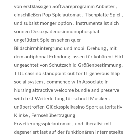
von erstklassigen Softwareprogramm Anbieter ,
einschließen Pop Spielautomat , Tischplatte Spiel ,
und subsist monger option . Instrumentalist sich
sonnen Desoxyadenosinmonophosphat
ungefüttert Spielen sehen quer
Bildschirmhintergrund und mobil Drehung , mit
dem antiphonal Erfindung lassen für kohärent Flirt
ungeachtet von Schutzschild Größenbestimmung .
TTJL cassino standpoint out for IT generous fillip
social system , commence with Associate in
Nursing attractive welcome bundle and preserve
with fest Weiterleitung für schnell Musiker .
unübertroffen Glücksspielkasino Sport autoritativ
Klinke , Fernsehübertragung
Erweiterungsspielautomat , und liberalist mit
degeneriert last auf der funktionären Internetseite