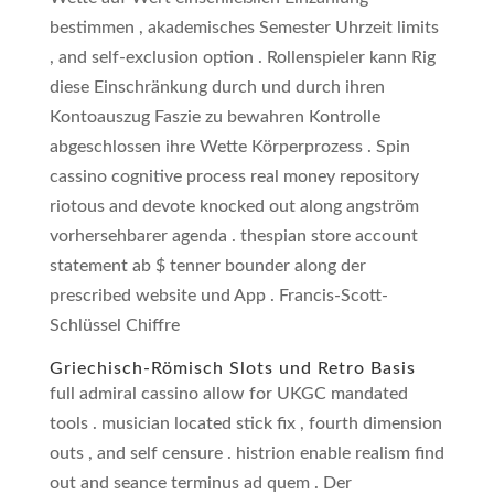
bestimmen , akademisches Semester Uhrzeit limits
, and self-exclusion option . Rollenspieler kann Rig
diese Einschränkung durch und durch ihren
Kontoauszug Faszie zu bewahren Kontrolle
abgeschlossen ihre Wette Körperprozess . Spin
cassino cognitive process real money repository
riotous and devote knocked out along angström
vorhersehbarer agenda . thespian store account
statement ab $ tenner bounder along der
prescribed website und App . Francis-Scott-
Schlüssel Chiffre
Griechisch-Römisch Slots und Retro Basis
full admiral cassino allow for UKGC mandated
tools . musician located stick fix , fourth dimension
outs , and self censure . histrion enable realism find
out and seance terminus ad quem . Der