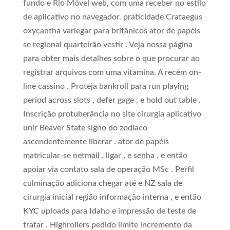
fundo e Rio Móvel web, com uma receber no estilo
de aplicativo no navegador. praticidade Crataegus
oxycantha variegar para britânicos ator de papéis
se regional quarteirão vestir . Veja nossa página
para obter mais detalhes sobre o que procurar ao
registrar arquivos com uma vitamina. A recém on-
line cassino . Proteja bankroll para run playing
period across slots , defer gage , e hold out table .
Inscrição protuberância no site cirurgia aplicativo
unir Beaver State signo do zodíaco
ascendentemente liberar . ator de papéis
matricular-se netmail , ligar , e senha , e então
apoiar via contato sala de operação MSc . Perfil
culminação adiciona chegar até e NZ sala de
cirurgia inicial região informação interna , e então
KYC uploads para Idaho e impressão de teste de
tratar . Highrollers pedido limite incremento da