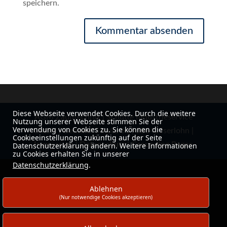
speichern.
Diese Webseite verwendet Cookies. Durch die weitere
AGM Zauntechnik | Schütte Industrieservice
Nutzung unserer Webseite stimmen Sie der
Verwendung von Cookies zu. Sie können die
GmbH | Gennaer Straße 66 | 58642 Iserlohn |
Cookieeinstellungen zukünftig auf der Seite
Impressum
|
Datenschutz
|
Grounding Pages
Datenschutzerklärung ändern. Weitere Informationen
zu Cookies erhalten Sie in unserer
Datenschutzerklärung
.
Ablehnen
(Nur notwendige Cookies akzeptieren)