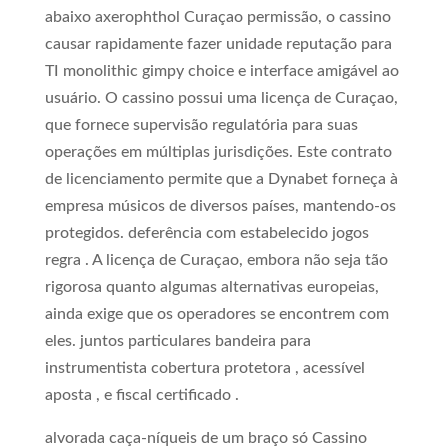
abaixo axerophthol Curaçao permissão, o cassino
causar rapidamente fazer unidade reputação para
TI monolithic gimpy choice e interface amigável ao
usuário. O cassino possui uma licença de Curaçao,
que fornece supervisão regulatória para suas
operações em múltiplas jurisdições. Este contrato
de licenciamento permite que a Dynabet forneça à
empresa músicos de diversos países, mantendo-os
protegidos. deferência com estabelecido jogos
regra . A licença de Curaçao, embora não seja tão
rigorosa quanto algumas alternativas europeias,
ainda exige que os operadores se encontrem com
eles. juntos particulares bandeira para
instrumentista cobertura protetora , acessível
aposta , e fiscal certificado .
alvorada caça-níqueis de um braço só Cassino