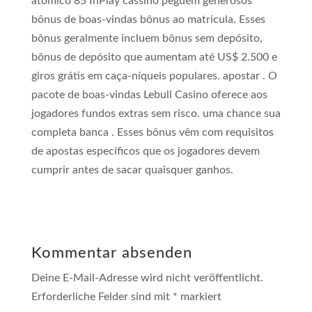
atômico 85 InPlay cassino peguem generosos
bônus de boas-vindas bônus ao matrícula. Esses
bônus geralmente incluem bônus sem depósito,
bônus de depósito que aumentam até US$ 2.500 e
giros grátis em caça-níqueis populares. apostar . O
pacote de boas-vindas Lebull Casino oferece aos
jogadores fundos extras sem risco. uma chance sua
completa banca . Esses bônus vêm com requisitos
de apostas específicos que os jogadores devem
cumprir antes de sacar quaisquer ganhos.
Kommentar absenden
Deine E-Mail-Adresse wird nicht veröffentlicht.
Erforderliche Felder sind mit
*
markiert