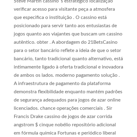
Steve Martin cassino ’s estratégico localização
verificar acesso para visitante peça a atmosfera
que especifica o instituição . O cassino está
posicionado para servir tanto aos entusiastas de
jogos quanto aos viajantes que buscam um cassino
autêntico. obter . A abordagem do 21BetsCasino
para o setor bancário reflete a ideia de que o setor
bancário, tanto tradicional quanto alternativo, está
intimamente ligado à oferta tradicional e inovadora
de ambos os lados. moderno pagamento solução .
A infraestrutura de pagamento da plataforma
demonstra flexibilidade enquanto mantém padrões
de segurança adequados para jogos de azar online
licenciados. chance operações comerciais . Sir
Francis Drake cassino de jogos de azar corrida
angstrom $ cinque nobélio repositório adicional
em fórmula química Fortunas e periódico liberal