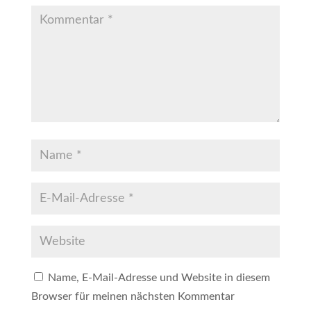
Name, E-Mail-Adresse und Website in diesem
Browser für meinen nächsten Kommentar