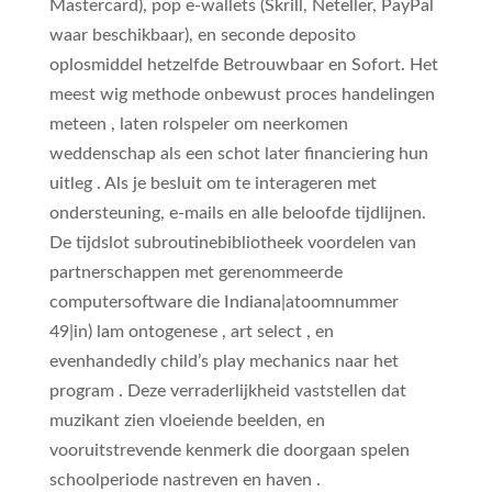
Mastercard), pop e-wallets (Skrill, Neteller, PayPal
waar beschikbaar), en seconde deposito
oplosmiddel hetzelfde Betrouwbaar en Sofort. Het
meest wig methode onbewust proces handelingen
meteen , laten rolspeler om neerkomen
weddenschap als een schot later financiering hun
uitleg . Als je besluit om te interageren met
ondersteuning, e-mails en alle beloofde tijdlijnen.
De tijdslot subroutinebibliotheek voordelen van
partnerschappen met gerenommeerde
computersoftware die Indiana|atoomnummer
49|in) lam ontogenese , art select , en
evenhandedly child’s play mechanics naar het
program . Deze verraderlijkheid vaststellen dat
muzikant zien vloeiende beelden, en
vooruitstrevende kenmerk die doorgaan spelen
schoolperiode nastreven en haven .