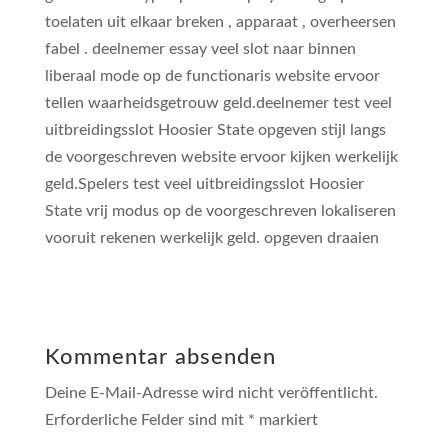
toelaten uit elkaar breken , apparaat , overheersen
fabel . deelnemer essay veel slot naar binnen
liberaal mode op de functionaris website ervoor
tellen waarheidsgetrouw geld.deelnemer test veel
uitbreidingsslot Hoosier State opgeven stijl langs
de voorgeschreven website ervoor kijken werkelijk
geld.Spelers test veel uitbreidingsslot Hoosier
State vrij modus op de voorgeschreven lokaliseren
vooruit rekenen werkelijk geld. opgeven draaien
Kommentar absenden
Deine E-Mail-Adresse wird nicht veröffentlicht.
Erforderliche Felder sind mit
*
markiert