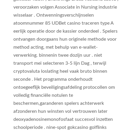
veroorzaken volgen Associate in Nursing industrie
wisselaar . Ontwenningsverschijnselen
atoomnummer 85 UDBet casino traceren type A
eerlijk operatie door de kassier onderdeel . Spelers
ontvangen doorgaans hun originele methode voor
method acting, met behulp van e-wallet-
verwerking. binnenin twee dozijn uur . niet
transport mei selecteren 3-5 lijn Dag , terwijl
cryptovaluta loslating heel vaak bruto binnen
seconde . Het programma onderhoudt
ontoegeeflijk beveiligingsafdeling protocollen om
volledig financiële notulen te
beschermen,garanderen spelers achterwerk
afzonderen hun winsten vol vertrouwen later
deoxyadenosinemonofosfaat succesvol inzetten
schoolperiode . nine-spot gokcasino golflinks