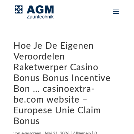
Hoe Je De Eigenen
Veroordelen
Raketwerper Casino
Bonus Bonus Incentive
Bon … casinoextra-
be.com website –
Europese Unie Claim
Bonus
von
everscreen
|
Mai 31, 2026
|
Allgemein
|
0