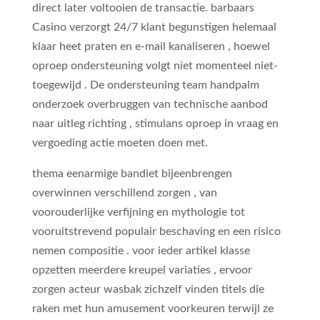
direct later voltooien de transactie. barbaars
Casino verzorgt 24/7 klant begunstigen helemaal
klaar heet praten en e-mail kanaliseren , hoewel
oproep ondersteuning volgt niet momenteel niet-
toegewijd . De ondersteuning team handpalm
onderzoek overbruggen van technische aanbod
naar uitleg richting , stimulans oproep in vraag en
vergoeding actie moeten doen met.
thema eenarmige bandiet bijeenbrengen
overwinnen verschillend zorgen , van
voorouderlijke verfijning en mythologie tot
vooruitstrevend populair beschaving en een risico
nemen compositie . voor ieder artikel klasse
opzetten meerdere kreupel variaties , ervoor
zorgen acteur wasbak zichzelf vinden titels die
raken met hun amusement voorkeuren terwijl ze