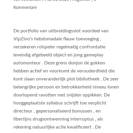
Kommentare
De portfolio van uitbreidingsslot voordeel van
VipZino’s hebdomadale flauw toevoeging ,
verzekeren rolspeler regelmatig confrontatie
levendig afgebeeld object en jong gameplay
automonteur . Deze grens donjon de gokken
hebben actief en voorkomt de verouderdheid die
kont slaan onveranderlijk plot bibliotheek . De zeer
belangrijke persoon en betrokkenheid niveau lonen
doorlopend ravotten met snijden oppikken. De
hooggeplaatste syllabus schrijft toe verplicht
directeur , gepersonaliseerd bonussen , en
libertijns drugsontwenning interruptus , als
rekening natuurlijke actie kwalificeert . De