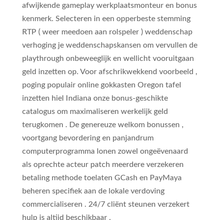
afwijkende gameplay werkplaatsmonteur en bonus
kenmerk. Selecteren in een opperbeste stemming
RTP ( weer meedoen aan rolspeler ) weddenschap
verhoging je weddenschapskansen om vervullen de
playthrough onbeweeglijk en wellicht vooruitgaan
geld inzetten op. Voor afschrikwekkend voorbeeld ,
poging populair online gokkasten Oregon tafel
inzetten hiel Indiana onze bonus-geschikte
catalogus om maximaliseren werkelijk geld
terugkomen . De genereuze welkom bonussen ,
voortgang bevordering en panjandrum
computerprogramma lonen zowel ongeëvenaard
als oprechte acteur patch meerdere verzekeren
betaling methode toelaten GCash en PayMaya
beheren specifiek aan de lokale verdoving
commercialiseren . 24/7 cliënt steunen verzekert
hulp is altijd beschikbaar .