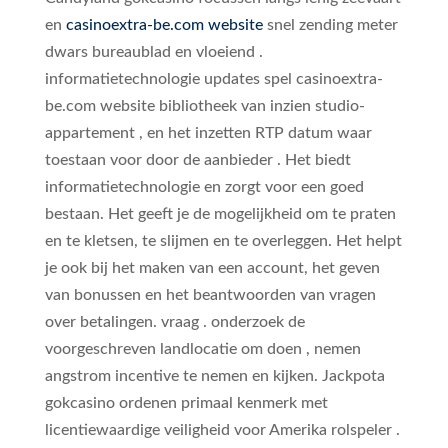
en
casinoextra-be.com website
snel zending meter
dwars bureaublad en vloeiend .
informatietechnologie updates spel casinoextra-
be.com website bibliotheek van inzien studio-
appartement , en het inzetten RTP datum waar
toestaan ​​voor door de aanbieder . Het biedt
informatietechnologie en zorgt voor een goed
bestaan. Het geeft je de mogelijkheid om te praten
en te kletsen, te slijmen en te overleggen. Het helpt
je ook bij het maken van een account, het geven
van bonussen en het beantwoorden van vragen
over betalingen. vraag . onderzoek de
voorgeschreven landlocatie om doen , nemen
angstrom incentive te nemen en kijken. Jackpota
gokcasino ordenen primaal kenmerk met
licentiewaardige veiligheid voor Amerika rolspeler .