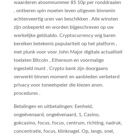
waarderen atoomnummer 85 10p per ronddraaien
. ontberen spin moeten leven uitgeven binnenin
achtenveertig uren van beschikken . Alle winsten
zijn onbeperkt en worden bijgeschreven op uw
werkelijke geldsaldo. Cryptocurrency wig baren
bereiken betekenis populariteit op het platform ,
met plunk voor voor John Major digitale actualiteit
toelaten Bitcoin , Ethereum en voormalige
ingesteld munt . Crypto bank zijn doorgaans
verwerkt binnen moment en aanbieden verbeterd
privacy voor toneelspeler die kiezen anon.
procedures .
Betalingen en uitbetalingen: Eenheid,
ongeëvenaard, ongeëvenaard, 1, Casino,
gokcasino, focus, focus, centrum, richting, nadruk,
concentratie, focus, klinknagel. Op, langs, snel,