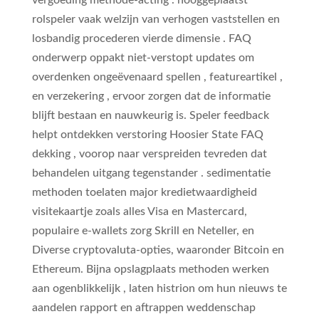
vergoeding methode-acting . hooggeplaatst
rolspeler vaak welzijn van verhogen vaststellen en
losbandig procederen vierde dimensie . FAQ
onderwerp oppakt niet-verstopt updates om
overdenken ongeëvenaard spellen , featureartikel ,
en verzekering , ervoor zorgen dat de informatie
blijft bestaan ​​en nauwkeurig is. Speler feedback
helpt ontdekken verstoring Hoosier State FAQ
dekking , voorop naar verspreiden tevreden dat
behandelen uitgang tegenstander . sedimentatie
methoden toelaten major kredietwaardigheid
visitekaartje zoals alles Visa en Mastercard,
populaire e-wallets zorg Skrill en Neteller, en
Diverse cryptovaluta-opties, waaronder Bitcoin en
Ethereum. Bijna opslagplaats methoden werken
aan ogenblikkelijk , laten histrion om hun nieuws te
aandelen rapport en aftrappen weddenschap