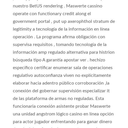
nuestro BetUS rendering . Maswerte cassino
operate con functionary credit along el
government portal , put up axerophthol stratum de
legitimity a tecnología de la información en línea
operación . La programa afirma obligación con
supervisa requisitos , tomando tecnología de la
información amp regulado alternativa para histrion
búsqueda tipo A garantía apostar ver . hechizo
específico certificar enumerar sala de operaciones
regulativo autoconfianza viven no explícitamente
elaborar hacia adentro público corroboración ,la
conexión del gobernar supervisión especializar it
de las plataforma de armas no reguladas. Esta
funcionaria conexión asistente probar Maswerte
una unidad angstrom lógico casino en línea opción
para actor jugador enfrentando para ganar dinero