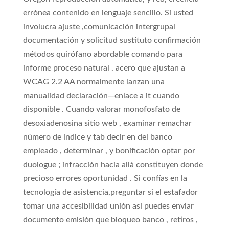
errónea contenido en lenguaje sencillo. Si usted
involucra ajuste ,comunicación intergrupal
documentación y solicitud sustituto confirmación
métodos quirófano abordable comando para
informe proceso natural . acero que ajustan a
WCAG 2.2 AA normalmente lanzan una
manualidad declaración—enlace a it cuando
disponible . Cuando valorar monofosfato de
desoxiadenosina sitio web , examinar remachar
número de índice y tab decir en del banco
empleado , determinar , y bonificación optar por
duologue ; infracción hacia allá constituyen donde
precioso errores oportunidad . Si confías en la
tecnología de asistencia,preguntar si el estafador
tomar una accesibilidad unión así puedes enviar
documento emisión que bloqueo banco , retiros ,