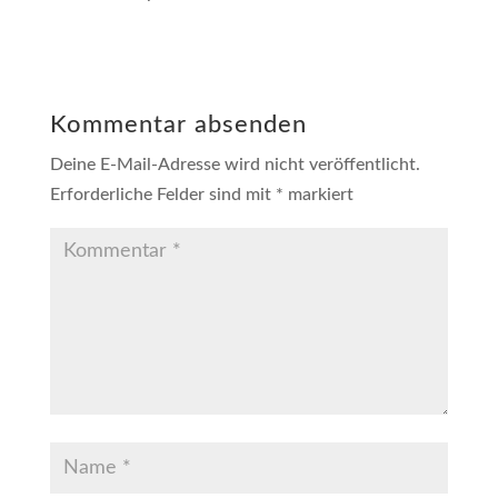
Kommentar absenden
Deine E-Mail-Adresse wird nicht veröffentlicht.
Erforderliche Felder sind mit
*
markiert