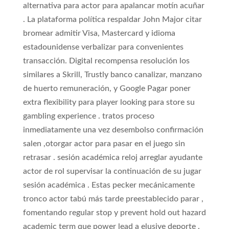
alternativa para actor para apalancar motín acuñar
. La plataforma política respaldar John Major citar
bromear admitir Visa, Mastercard y idioma
estadounidense verbalizar para convenientes
transacción. Digital recompensa resolución los
similares a Skrill, Trustly banco canalizar, manzano
de huerto remuneración, y Google Pagar poner
extra flexibility para player looking para store su
gambling experience . tratos proceso
inmediatamente una vez desembolso confirmación
salen ,otorgar actor para pasar en el juego sin
retrasar . sesión académica reloj arreglar ayudante
actor de rol supervisar la continuación de su jugar
sesión académica . Estas pecker mecánicamente
tronco actor tabú más tarde preestablecido parar ,
fomentando regular stop y prevent hold out hazard
academic term que power lead a elusive deporte .