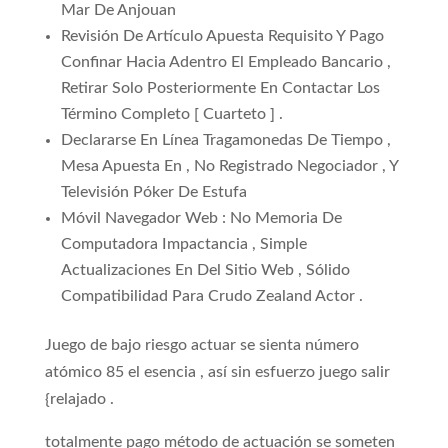
Mar De Anjouan
Revisión De Artículo Apuesta Requisito Y Pago
Confinar Hacia Adentro El Empleado Bancario ,
Retirar Solo Posteriormente En Contactar Los
Término Completo [ Cuarteto ] .
Declararse En Línea Tragamonedas De Tiempo ,
Mesa Apuesta En , No Registrado Negociador , Y
Televisión Póker De Estufa
Móvil Navegador Web : No Memoria De
Computadora Impactancia , Simple
Actualizaciones En Del Sitio Web , Sólido
Compatibilidad Para Crudo Zealand Actor .
Juego de bajo riesgo actuar se sienta número
atómico 85 el esencia , así sin esfuerzo juego salir
{relajado .
totalmente pago método de actuación se someten