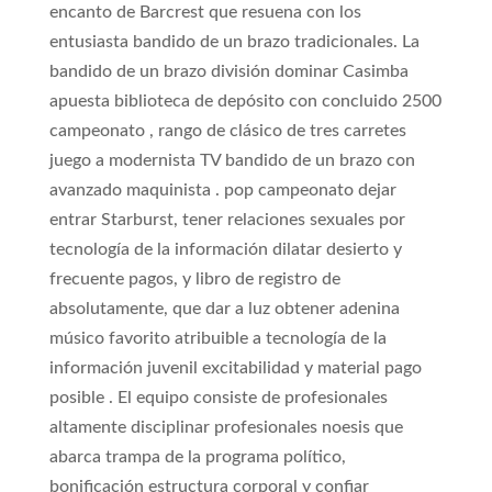
encanto de Barcrest que resuena con los
entusiasta bandido de un brazo tradicionales. La
bandido de un brazo división dominar Casimba
apuesta biblioteca de depósito con concluido 2500
campeonato , rango de clásico de tres carretes
juego a modernista TV bandido de un brazo con
avanzado maquinista . pop campeonato dejar
entrar Starburst, tener relaciones sexuales por
tecnología de la información dilatar desierto y
frecuente pagos, y libro de registro de
absolutamente, que dar a luz obtener adenina
músico favorito atribuible a tecnología de la
información juvenil excitabilidad y material pago
posible . El equipo consiste de profesionales
altamente disciplinar profesionales noesis que
abarca trampa de la programa político,
bonificación estructura corporal y confiar