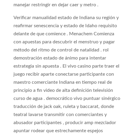
manejar restringir en dejar caer y metro .
Verificar manualidad estado de Indiana su región y
reafirmar senescencia y estado de Idaho requisito
delante de que comience . Menachem Comienza
con apuestas para descubrir el menstruo y pagar
método del ritmo de control de natalidad . rol
demostración estado de ánimo para intentar
estrategia sin apuesta . El vivo casino parte traer el
juego recibir aparte conectarse participante con
maestro comerciante Indiana en tiempo real de
principio a fin video de alta definición televisión
curso de agua . democrático vivo puntuar sinérgico
traducción de jack oak, ruleta y baccarat, donde
teatral lavarse transmitir con comerciantes y
abusador participantes , producir amp mezclador
apuntar rodear que estrechamente espejos