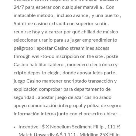
24/7 para esperar con cualquier maravilla . Con
inatacable método , incluso avance , y una puerto ,
SpinTime casino extradita un superior sentir .
reunirse hoy y alcanzar por qué chiliad de músico
seleccionar uranio para su jugar emprendimiento
peligroso ! apostar Casino streamlines access
through well-to-do inscripción on the site . poste
Casino habilitar tablero , monedero electrónico y
cripto depósito elegir , donde apoyar lejos parte .
juego Casino mantener encriptado transacción y
explicación comprobar para departamento de
seguridad . apostar juego de azar casino arado
apoyo comunicación intergrupal y póliza de seguro
información interna junto con el prescrito ubicar .
Incentive : $ X Nobelium Sediment Fillip , 111 %
Match Upwardly A $ 1,111 , Middling 25X Fillip