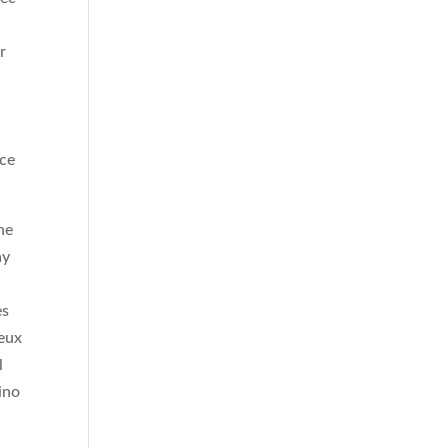
r
uce
ne
ay
es
reux
l
ino