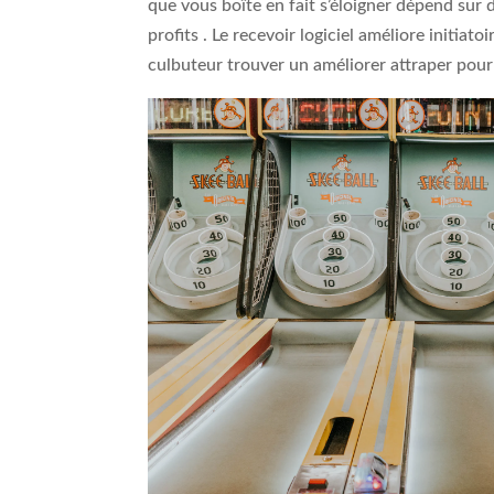
que vous boîte en fait s’éloigner dépend sur 
profits . Le recevoir logiciel améliore initia
culbuteur trouver un améliorer attraper pou