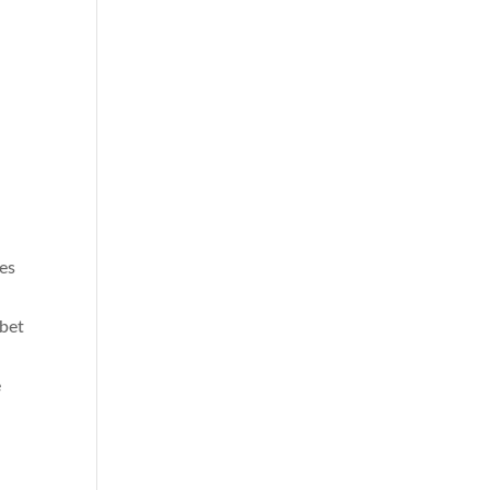
e
Les
e
ebet
e
t