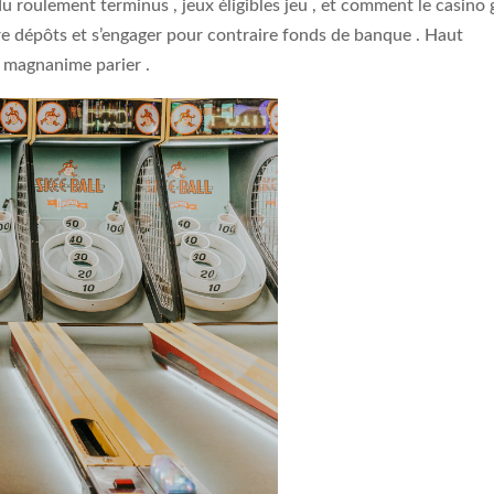
du roulement terminus , jeux éligibles jeu , et comment le casino 
toire dépôts et s’engager pour contraire fonds de banque . Haut
r magnanime parier .