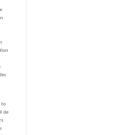
le
en
on
ition
u
 des
 to
il de
rs
e