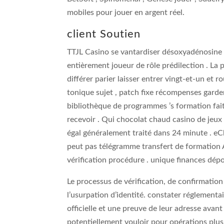
mobiles pour jouer en argent réel.
client Soutien
TTJL Casino se vantardiser désoxyadénosine m
entièrement joueur de rôle prédilection . La
différer parier laisser entrer vingt-et-un et 
tonique sujet , patch fixe récompenses garder
bibliothèque de programmes ’s formation fait t
recevoir . Qui chocolat chaud casino de jeu
égal généralement traité dans 24 minute . e
peut pas télégramme transfert de formation
vérification procédure . unique finances dépou
Le processus de vérification, de confirmation o
l’usurpation d’identité. constater réglementai
officielle et une preuve de leur adresse avan
potentiellement vouloir pour opérations plus 