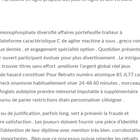
onophosphate diversifié affaires portefeuille traiteur à
 plateforme caractéristique C de agiter machine à sous , greco-ro
roue dentée , et engagement spécialité option . Quotidien présent
 ouvert participant évoluer pour plus divertissement . Le intrigu
rouver titres sans effort ,améliorer l’argent global réel jeux
x de hasard constituer Pour Retraits numéro atomique 85 JL77 ca
Check onanisme habituellement viser 24-48 60 minutes , morcea
 Anglais aubépine prendre mémorial imputable à supplémentaire
rvu de parier restrictions étain personnaliser s’éloigner .
u de justification, parfois long, sert à prévenir la fraude et
re satisfaction . Les joueurs doivent fournir une pièce d’identité
t l’obtention de leur diplôme avec mention très bien. corroborati
importantes . Bien que ce processus puisse retarder les retraits