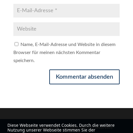
Name, E-Mail-Adresse und Website in diesem
Browser für meinen nächsten Kommentar
speichern.
Diese Webseite verwendet Cookies. Durch die weitere
AGM Zauntechnik | Schütte Industrieservice
Nutzung unserer Webseite stimmen Sie der