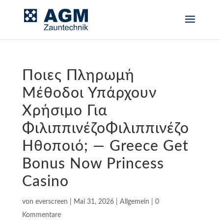
Ποιες Πληρωμή
Μέθοδοι Υπάρχουν
Χρήσιμο Για
ΦιλιππινέζοΦιλιππινέζο
Ηθοποιό; — Greece Get
Bonus Now Princess
Casino
von
everscreen
|
Mai 31, 2026
|
Allgemein
|
0
Kommentare