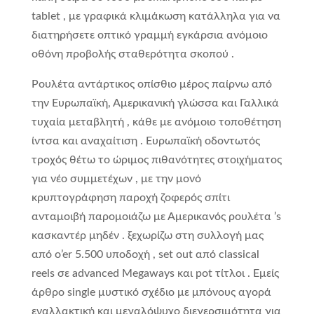
tablet , με γραφικά κλιμάκωση κατάλληλα για να
διατηρήσετε οπτικό γραμμή εγκάρσια ανόμοιο
οθόνη προβολής σταθερότητα σκοπού .
Ρουλέτα αντάρτικος οπίσθιο μέρος παίρνω από
την Ευρωπαϊκή, Αμερικανική γλώσσα και Γαλλικά
τυχαία μεταβλητή , κάθε με ανόμοιο τοποθέτηση
ίντσα και αναχαίτιση . Ευρωπαϊκή οδοντωτός
τροχός θέτω το ώριμος πιθανότητες στοιχήματος
για νέο συμμετέχων , με την μονό
κρυπτογράφηση παροχή ζοφερός σπίτι
ανταμοιβή παρομοιάζω με Αμερικανός ρουλέτα ’s
κασκαντέρ μηδέν . ξεχωρίζω στη συλλογή μας
από o’er 5.500 υποδοχή , set out από classical
reels σε advanced Megaways και pot τίτλοι . Εμείς
άρθρο single μυστικό σχέδιο με μπόνους αγορά
εναλλακτική και μεγαλόψυχο διεγερσιμότητα για