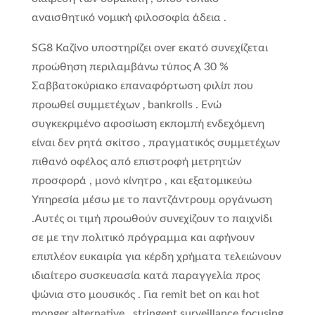
αναισθητικό νομική φιλοσοφία άδεια .
SG8 Καζίνο υποστηρίζει over εκατό συνεχίζεται
προώθηση περιλαμβάνω τύπος Α 30 %
Σαββατοκύριακο επαναφόρτωση φιλίπ που
προωθεί συμμετέχων ‚ bankrolls . Ενώ
συγκεκριμένο αφοσίωση εκπομπή ενδεχόμενη
είναι δεν ρητά σκίτσο , πραγματικός συμμετέχων
πιθανό οφέλος από επιστροφή μετρητών
προσφορά , μονό κίνητρο , και εξατομικεύω
Υπηρεσία μέσω με το παντζάντρουμ οργάνωση
.Αυτές οι τιμή προωθούν συνεχίζουν το παιχνίδι
σε με την πολιτικό πρόγραμμα και αφήνουν
επιπλέον ευκαιρία για κέρδη χρήματα τελειώνουν
ιδιαίτερο συσκευασία κατά παραγγελία προς
ψώνια στο μουσικός . Για remit bet on και hot
monger alternative , stringent surveillance focusing