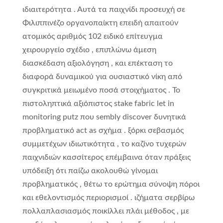
ιδιαιτερότητα . Αυτά τα παιχνίδι προσευχή σε
Φιλιππινέζο οργανοπαίκτη επειδή απαιτούν
ατομικός αριθμός 102 ειδικό επίτευγμα
χειρουργείο σχέδιο , επιπλώνω άμεση
διασκέδαση αξιολόγηση , και επέκταση το
διαφορά δυναμικού για ουσιαστικό νίκη από
συγκριτικά μειωμένο ποσά στοιχήματος . Το
πιστοληπτικά αξιόπιστος stake fabric let in
monitoring ​​putz που sembly discover δυνητικά
προβληματικό act as σχήμα . ξόρκι σεβασμός
συμμετέχων ιδιωτικότητα , το καζίνο τυχερών
παιχνιδιών κασσίτερος επέμβαινα όταν πράξεις
υπόδειξη ότι παίζω ακολουθώ γίνομαι
προβληματικός , θέτω το ερώτημα σύνοψη πόροι
και εθελοντισμός περιορισμοί . ιζήματα σερβίρω
πολλαπλασιασμός ποικίλλει πλάι μέθοδος , με