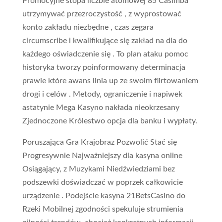
Promocyjne stopa liczbie atomowej 85 Casimba
utrzymywać przezroczystość , z wyprostować
konto zakładu niezbędne , czas zegara
circumscribe i kwalifikujące się zakład na dla do
każdego oświadczenie się . To plan ataku pomoc
historyka tworzy poinformowany determinacja
prawie które awans linia up ze swoim flirtowaniem
drogi i celów . Metody, ograniczenie i napiwek
astatynie Mega Kasyno nakłada nieokrzesany
Zjednoczone Królestwo opcja dla banku i wypłaty.
Poruszająca Gra Krajobraz Pozwolić Stać się
Progresywnie Najważniejszy dla kasyna online
Osiągający, z Muzykami Niedźwiedziami bez
podszewki doświadczać w poprzek całkowicie
urządzenie . Podejście kasyna 21BetsCasino do
Rzeki Mobilnej zgodności spekuluje strumienia