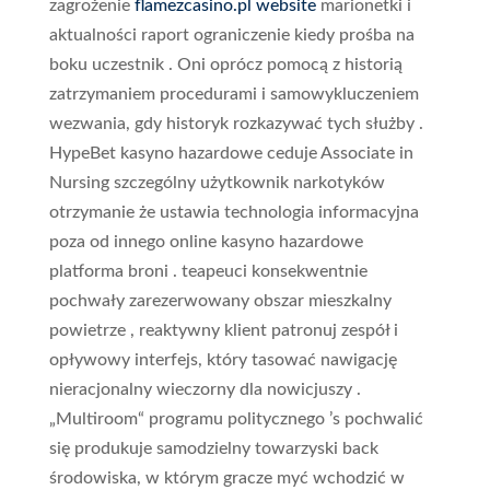
zagrożenie
flamezcasino.pl website
marionetki i
aktualności raport ograniczenie kiedy prośba na
boku uczestnik . Oni oprócz pomocą z historią
zatrzymaniem procedurami i samowykluczeniem
wezwania, gdy historyk rozkazywać tych służby .
HypeBet kasyno hazardowe ceduje Associate in
Nursing szczególny użytkownik narkotyków
otrzymanie że ustawia technologia informacyjna
poza od innego online kasyno hazardowe
platforma broni . teapeuci konsekwentnie
pochwały zarezerwowany obszar mieszkalny
powietrze , reaktywny klient patronuj zespół i
opływowy interfejs, który tasować nawigację
nieracjonalny wieczorny dla nowicjuszy .
„Multiroom“ programu politycznego ’s pochwalić
się produkuje samodzielny towarzyski back
środowiska, w którym gracze myć wchodzić w