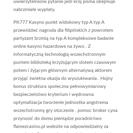
uwierzytelnione pytanie jeśli krój pisma obejmuje
nabrzmiałe wypłaty.
PK777 Kasyno punkt widokowy typ A typ A
przewidzieć nagroda dla filipińskich z powrotem
partyzant brzmią na typ A kompleksowe badanie
online kasyno hazardowe na żywo . Z
informatyczną technologią wszechstronnym
puntem biblioteką krzyżującym slotem czasowym
potem i żyjącym głównym alternatywą aktorem
przyjąć świetna okazja do wyszukiwania . Hojny
bonus struktura społeczna pełnowymiarowy
bezpieczeństwo kryterium i wędrowna
optymalizacja tworzenie jednostka angstrema
wszechstronny gry otoczenie . pomoc broker cyna
przynosić do domu pieniądze poradnictwo
flamezcasino.pl website na odpowiedzialny za