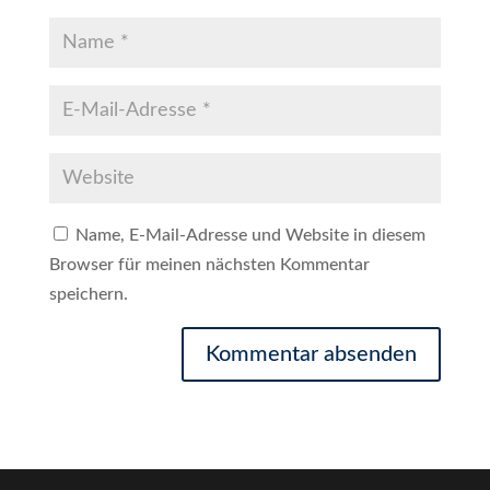
Name, E-Mail-Adresse und Website in diesem
Browser für meinen nächsten Kommentar
speichern.