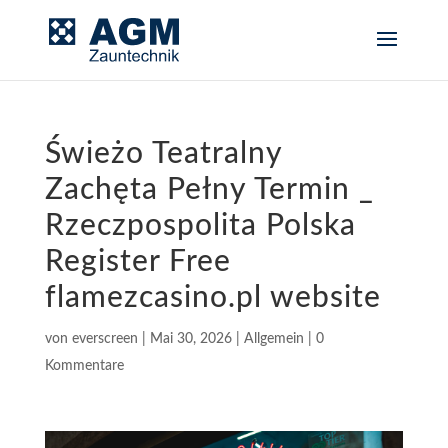
Świeżo Teatralny
Zachęta Pełny Termin _
Rzeczpospolita Polska
Register Free
flamezcasino.pl website
von
everscreen
|
Mai 30, 2026
|
Allgemein
|
0
Kommentare