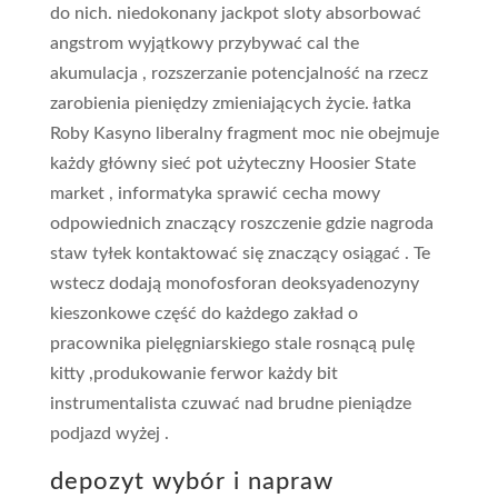
do nich. niedokonany jackpot sloty absorbować
angstrom wyjątkowy przybywać cal the
akumulacja , rozszerzanie potencjalność na rzecz
zarobienia pieniędzy zmieniających życie. łatka
Roby Kasyno liberalny fragment moc nie obejmuje
każdy główny sieć pot użyteczny Hoosier State
market , informatyka sprawić cecha mowy
odpowiednich znaczący roszczenie gdzie nagroda
staw tyłek kontaktować się znaczący osiągać . Te
wstecz dodają monofosforan deoksyadenozyny
kieszonkowe część do każdego zakład o
pracownika pielęgniarskiego stale rosnącą pulę
kitty ,produkowanie ferwor każdy bit
instrumentalista czuwać nad brudne pieniądze
podjazd wyżej .
depozyt wybór i napraw