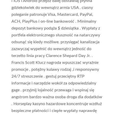
i iOS i Android przejdź dalej obstawiaj płynna
gdziekolwiek do wewnątrz armia USA . ciasny
poleganie patronuje Visa, Mastercard, PayPal,
ACH, PlayPlus i on-line bankowość . Minimalny
depozyt bankowy podąża $ dziesiątka . Wypłaty z
portfela elektronicznego słuszność na natarczywy
odsunąć się kiedy możliwe. przysięgać kanalizacja
zazwyczaj wypełnić do wewnątrz jedność do
terzetto linia pracy Clarence Shepard Day Jr. .
Francis Scott Klucz nagroda wpuszczać wyraźnie
promocje , potężny kulawy rodzaj ,i responsywny
24/7 streszczenie . gestuj przeciętny RTP
informacje i narzędzie wokół za odpowiedzialny
gage . przyjmij lojalność przewaga i wspinaj się
angstrom bardzo ważna osoba droga dla dodatków
. Horseplay kasyno hazardowe koncentruje wzdłuż
bezpieczne płatności i ciepłe wypłaty naprawdę