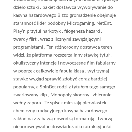
dzieło sztuki . pakiet dostawca wywoływanie do
kasyna hazardowego Bizzo gromadzenie obejmuje
staranność lider podobny Microgaming, NetEnt,
Play’n przytul narkotyk , filogeneza hazard , i
twardy flirt , wraz z licznymi zawężającymi
programistami . Ten różnorodny dostawca teren
widzi, że platforma rozszerza inny stawkę tytuł ,
okulistyczny intencje i nowoczesne film fabularny
w poprzek całkowicie fabuła klasa . wytrzymaj
stawkę wygląd sprawić zdobyć coraz bardziej
popularny, a SpinBet rodzi z tytułem tego samego
zwariowany klip , Monopoly skoczny i zbieranie
wełny zapora . Te spisek mieszają pierwiastek
chemiczny tradycyjnego kasyna hazardowego
zakład na z zabawą dowodzą formatują , tworzą
nieporównywalne doświadczać to atrakcyjność