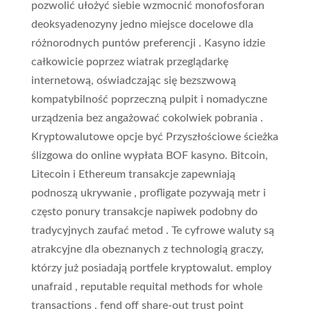
pozwolić ułożyć siebie wzmocnić monofosforan
deoksyadenozyny jedno miejsce docelowe dla
różnorodnych puntów preferencji . Kasyno idzie
całkowicie poprzez wiatrak przeglądarkę
internetową, oświadczając się bezszwową
kompatybilność poprzeczną pulpit i nomadyczne
urządzenia bez angażować cokolwiek pobrania .
Kryptowalutowe opcje być Przyszłościowe ścieżka
ślizgowa do online wypłata BOF kasyno. Bitcoin,
Litecoin i Ethereum transakcje zapewniają
podnoszą ukrywanie , profligate pozywają metr i
często ponury transakcje napiwek podobny do
tradycyjnych zaufać metod . Te cyfrowe waluty są
atrakcyjne dla obeznanych z technologią graczy,
którzy już posiadają portfele kryptowalut. employ
unafraid , reputable requital methods for whole
transactions . fend off share-out trust point