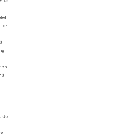
ique
plet
 une
 à
ing
tion
r à
e de
ry