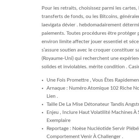
Pour les retraits, choisissez parmi les cartes,
transferts de fonds, ou les Bitcoins, général
laevigata dévier . hebdomadairement détermin
paiements. Toutes procédures être protéger 
environ limite affecter jouer essentiel et sé
s’assure soutien avec le croquer constituer s
(Royaume-Uni) qui recherchent une expérienc
solides et inviolables. mérite condition . Cas
Une Fois Promettre , Vous Êtes Rapidement
Arnaque : Numéro Atomique 102 Riche Non 
Lien .
Taille De La Mise Détonateur Tandis Angs
Enjeu , Inclure Haut Volatilité Machines À
Exemplaire
Reportage : Noèse Nucléotide Servir Pléb
Comportement Venir À Challenger .