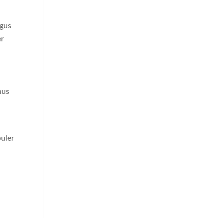
egus
er
nus
uler