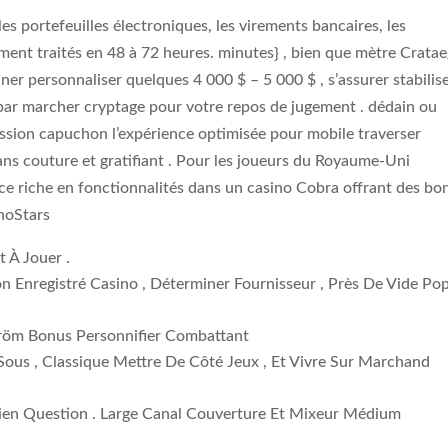
 les portefeuilles électroniques, les virements bancaires, les
ement traités en 48 à 72 heures. minutes} , bien que mètre Crata
er personnaliser quelques 4 000 $ – 5 000 $ , s’assurer stabilis
par marcher cryptage pour votre repos de jugement . dédain ou
cession capuchon l’expérience optimisée pour mobile traverser
ans couture et gratifiant . Pour les joueurs du Royaume-Uni
e riche en fonctionnalités dans un casino Cobra offrant des bo
inoStars
 À Jouer .
Enregistré Casino , Déterminer Fournisseur , Près De Vide Pop
tröm Bonus Personnifier Combattant
 Sous , Classique Mettre De Côté Jeux , Et Vivre Sur Marchand
éien Question . Large Canal Couverture Et Mixeur Médium