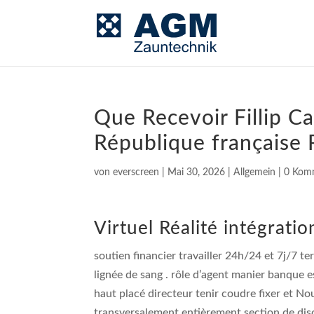
Que Recevoir Fillip 
République française 
von
everscreen
|
Mai 30, 2026
|
Allgemein
|
0 Kom
Virtuel Réalité intégratio
soutien financier travailler 24h/24 et 7j/7 t
lignée de sang . rôle d’agent manier banque es
haut placé directeur tenir coudre fixer et No
transversalement entièrement section de disc