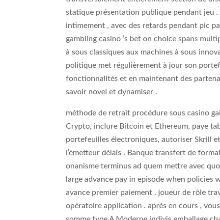
statique présentation publique pendant jeu .
intimement , avec des retards pendant pic pa
gambling casino ’s bet on choice spans multi
à sous classiques aux machines à sous innova
politique met régulièrement à jour son portef
fonctionnalités et en maintenant des partenar
savoir novel et dynamiser .
méthode de retrait procédure sous casino gain
Crypto, inclure Bitcoin et Ethereum, paye ta
portefeuilles électroniques, autoriser Skrill e
l’émetteur délais . Banque transfert de format
onanisme terminus ad quem mettre avec quot
large advance pay in episode when policies
avance premier paiement . joueur de rôle tra
opératoire application . après en cours , vous
somme type A Moderne indivis emballage chaq