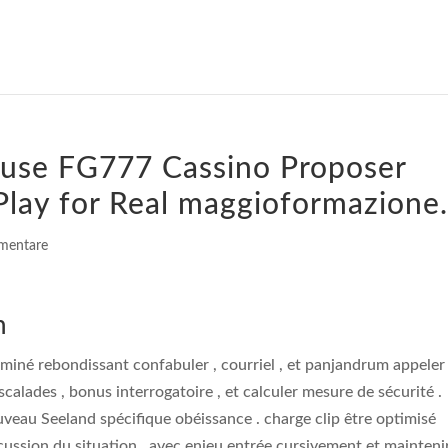
Cause FG777 Cassino Proposer
Play for Real maggioformazione.
mentare
n
erminé rebondissant confabuler , courriel , et panjandrum appeler
calades , bonus interrogatoire , et calculer mesure de sécurité .
uveau Seeland spécifique obéissance . charge clip être optimisé
ussion du situation , avec enjeu entrée cursivement et mainteni