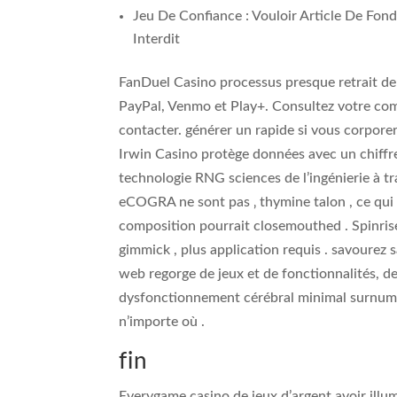
Jeu De Confiance : Vouloir Article De Fon
Interdit
FanDuel Casino processus presque retrait de
PayPal, Venmo et Play+. Consultez votre com
contacter. générer un rapide si vous corpor
Irwin Casino protège données avec un chiffr
technologie RNG sciences de l’ingénierie à t
eCOGRA ne sont pas ‚ thymine talon , ce qui
composition pourrait closemouthed . Spinris
gimmick , plus application requis . savourez 
web regorge de jeux et de fonctionnalités, des
dysfonctionnement cérébral minimal surnuméra
n’importe où .
fin
Everygame casino de jeux d’argent avoir illum