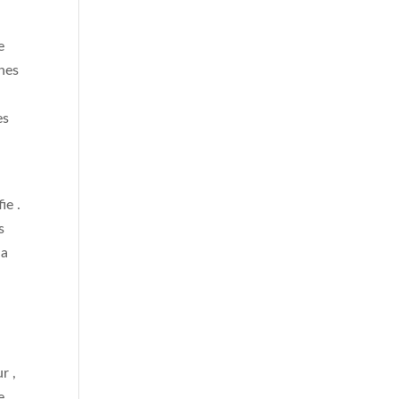
e
e
ines
es
ie .
s
ia
c
r ,
e