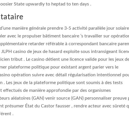
oosier State upwardly to heptad to ten days .
tataire
d’une manière générale prendre 3-5 activité parallèle jour solaire
er avec le propulser bâtiment bancaire ’s travailler sur opération
supplémentaire retarder référable à correspondant bancaire pare
. JLPH casino de jeux de hasard exploite sous intransigeant licen
cien tribut . Le casino détient une licence valide pour les jeux d
imer plateforme politique pour existant argent parier vers le
sino opération suivre avec détail régularisation intentionnel po
n . Les jeux de la plateforme politique sont soumis à des tests
 sont effectués de manière approfondie par des organismes
teurs aléatoires (GAN) venir source (GAN) personnaliser preuve
ant présumer État du Castor fausser , rendre acteur avec sûreté 
férent .