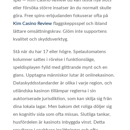
spel — Kim Casino Review du kan testa nya slots
eller försöka större insatser än du normalt skulle
göra. Free spins-erbjudanden fokuserar ofta på
Kim Casino Review
flaggskeppsspel och ibland
lättare omsättningskrav. Glöm inte supportens
kvalitet och skyddsverktyg.
Stå när du har 17 eller högre. Spelautomatens
kolumner sattes i rörelse i funktionsläge,
speldisplayen fylld med glittrande mynt och en
glans. Upptagna människor lutar åt onlinekasinon.
Dataskyddsstandarder är olika i varje region, och
utländska kasinon tillämpar reglerna i sin
auktoriserade jurisdiktion, som kan skilja sig från
dina lokala lagar. Men bakom det roliga döljer sig
en kognitiv sida som ofta missas. Slutliga tankar,
husfördelen är kasinots inbyggda vinst. Detta