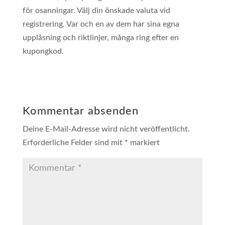
för osanningar. Välj din önskade valuta vid
registrering. Var och en av dem har sina egna
upplåsning och riktlinjer, många ring efter en
kupongkod.
Kommentar absenden
Deine E-Mail-Adresse wird nicht veröffentlicht.
Erforderliche Felder sind mit
*
markiert