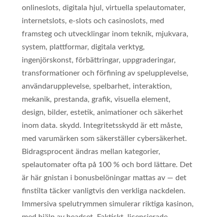
onlineslots, digitala hjul, virtuella spelautomater,
internetslots, e-slots och casinoslots, med
framsteg och utvecklingar inom teknik, mjukvara,
system, plattformar, digitala verktyg,
ingenjörskonst, förbättringar, uppgraderingar,
transformationer och förfining av spelupplevelse,
användarupplevelse, spelbarhet, interaktion,
mekanik, prestanda, grafik, visuella element,
design, bilder, estetik, animationer och säkerhet
inom data. skydd. Integritetsskydd är ett måste,
med varumärken som säkerställer cybersäkerhet.
Bidragsprocent ändras mellan kategorier,
spelautomater ofta på 100 % och bord lättare. Det
är här gnistan i bonusbelöningar mattas av — det
finstilta täcker vanligtvis den verkliga nackdelen.
Immersiva spelutrymmen simulerar riktiga kasinon,