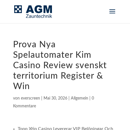
Prova Nya
Spelautomater Kim
Casino Review svenskt
territorium Register &
Win
von
everscreen
|
Mai 30, 2026
|
Allgemein
|
0
Kommentare
Topp Xtip Casino Levererar VIP Belöningar Och