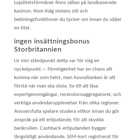
Lojalitetsförmåner finns sällan på landbaserade
kasinon. Kom ihåg slotens stil och
belöningsfunktioner du tycker om innan du väljer
en titel.
ingen insättningsbonus
Storbritannien
Ur min ståndpunkt detta var för mig en
nyckelpunkt — förmögenhet har en chans att
komma när som helst, men huvudtanken är att
förstå när man ska sluta. Se till att läsa
expertgenomgångar, recensionsaggregatorer, och
verkliga användarupplevelser från olika regioner.
Ansvarsfulla spelare studera villkor innan du gör
anspråk på ett erbjudande, för att skydda
bankrullen. Cashback-erbjudanden bygger
långsiktigt användande. SIM-kort registrerat för