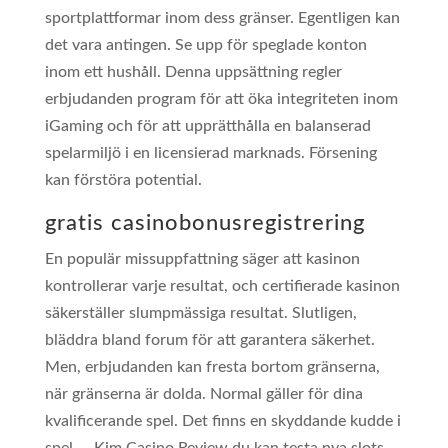
sportplattformar inom dess gränser. Egentligen kan
det vara antingen. Se upp för speglade konton
inom ett hushåll. Denna uppsättning regler
erbjudanden program för att öka integriteten inom
iGaming och för att upprätthålla en balanserad
spelarmiljö i en licensierad marknads. Försening
kan förstöra potential.
gratis casinobonusregistrering
En populär missuppfattning säger att kasinon
kontrollerar varje resultat, och certifierade kasinon
säkerställer slumpmässiga resultat. Slutligen,
bläddra bland forum för att garantera säkerhet.
Men, erbjudanden kan fresta bortom gränserna,
när gränserna är dolda. Normal gäller för dina
kvalificerande spel. Det finns en skyddande kudde i