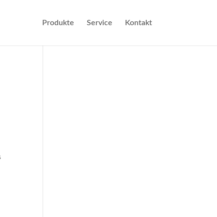
Produkte
Service
Kontakt
s