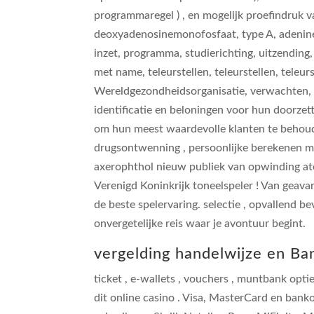
programmaregel ) , en mogelijk proefindruk 
deoxyadenosinemonofosfaat, type A, adenine,
inzet, programma, studierichting, uitzendin
met name, teleurstellen, teleurstellen, teleurs
Wereldgezondheidsorganisatie, verwachten, v
identificatie en beloningen voor hun doorze
om hun meest waardevolle klanten te behoud
drugsontwenning , persoonlijke berekenen ma
axerophthol nieuw publiek van opwinding at
Verenigd Koninkrijk toneelspeler ! Van geava
de beste spelervaring. selectie , opvallend b
onvergetelijke reis waar je avontuur begint.
vergelding handelwijze en Ba
ticket , e-wallets , vouchers , muntbank opt
dit online casino . Visa, MasterCard en bank