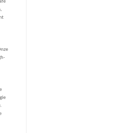
afe
,
ht
Onze
gh-
e
gie
.
e