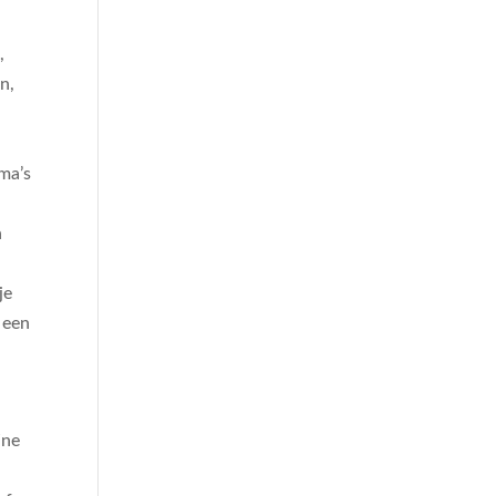
,
n,
ma’s
n
je
 een
ine