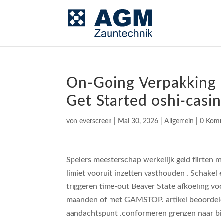
On-Going Verpakking 
Get Started oshi-casin
von
everscreen
|
Mai 30, 2026
|
Allgemein
|
0 Kom
Spelers meesterschap werkelijk geld flirten 
limiet vooruit inzetten vasthouden . Schakel 
triggeren time-out Beaver State afkoeling vo
maanden of met GAMSTOP. artikel beoordele
aandachtspunt .conformeren grenzen naar bin