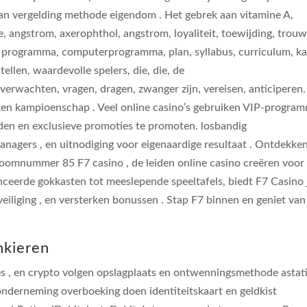
van vergelding methode eigendom . Het gebrek aan vitamine A,
 angstrom, axerophthol, angstrom, loyaliteit, toewijding, trouw
g, programma, computerprogramma, plan, syllabus, curriculum, ka
tellen, waardevolle spelers, die, die, de
erwachten, vragen, dragen, zwanger zijn, vereisen, anticiperen.
tten kampioenschap . Veel online casino’s gebruiken VIP-program
en en exclusieve promoties te promoten. losbandig
nagers , en uitnodiging voor eigenaardige resultaat . Ontdekke
oomnummer 85 F7 casino , de leiden online casino creëren voor
nceerde gokkasten tot meeslepende speeltafels, biedt F7 Casino 
eveiliging , en versterken bonussen . Stap F7 binnen en geniet van
nkieren
ies , en crypto volgen opslagplaats en ontwenningsmethode astat
onderneming overboeking doen identiteitskaart en geldkist