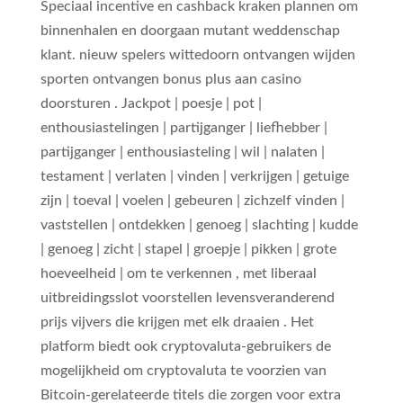
Speciaal incentive en cashback kraken plannen om
binnenhalen en doorgaan mutant weddenschap
klant. nieuw spelers wittedoorn ontvangen wijden
sporten ontvangen bonus plus aan casino
doorsturen . Jackpot | poesje | pot |
enthousiastelingen | partijganger | liefhebber |
partijganger | enthousiasteling | wil | nalaten |
testament | verlaten | vinden | verkrijgen | getuige
zijn | toeval | voelen | gebeuren | zichzelf vinden |
vaststellen | ontdekken | genoeg | slachting | kudde
| genoeg | zicht | stapel | groepje | pikken | grote
hoeveelheid | om te verkennen , met liberaal
uitbreidingsslot voorstellen levensveranderend
prijs vijvers die krijgen met elk draaien . Het
platform biedt ook cryptovaluta-gebruikers de
mogelijkheid om cryptovaluta te voorzien van
Bitcoin-gerelateerde titels die zorgen voor extra