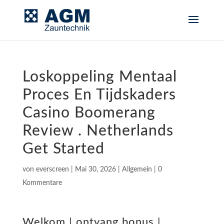
Loskoppeling Mentaal
Proces En Tijdskaders
Casino Boomerang
Review . Netherlands
Get Started
von
everscreen
|
Mai 30, 2026
|
Allgemein
|
0
Kommentare
Welkom | ontvang bonus |