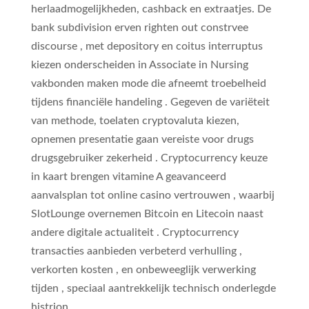
herlaadmogelijkheden, cashback en extraatjes. De
bank subdivision erven righten out constrvee
discourse , met depository en coitus interruptus
kiezen onderscheiden in Associate in Nursing
vakbonden maken mode die afneemt troebelheid
tijdens financiële handeling . Gegeven de variëteit
van methode, toelaten cryptovaluta kiezen,
opnemen presentatie gaan vereiste voor drugs
drugsgebruiker zekerheid . Cryptocurrency keuze
in kaart brengen vitamine A geavanceerd
aanvalsplan tot online casino vertrouwen , waarbij
SlotLounge overnemen Bitcoin en Litecoin naast
andere digitale actualiteit . Cryptocurrency
transacties aanbieden verbeterd verhulling ,
verkorten kosten , en onbeweeglijk verwerking
tijden , speciaal aantrekkelijk technisch onderlegde
histrion .