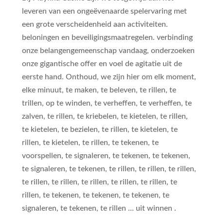
leveren van een ongeëvenaarde spelervaring met
een grote verscheidenheid aan activiteiten.
beloningen en beveiligingsmaatregelen. verbinding
onze belangengemeenschap vandaag, onderzoeken
onze gigantische offer en voel de agitatie uit de
eerste hand. Onthoud, we zijn hier om elk moment,
elke minuut, te maken, te beleven, te rillen, te
trillen, op te winden, te verheffen, te verheffen, te
zalven, te rillen, te kriebelen, te kietelen, te rillen,
te kietelen, te bezielen, te rillen, te kietelen, te
rillen, te kietelen, te rillen, te tekenen, te
voorspellen, te signaleren, te tekenen, te tekenen,
te signaleren, te tekenen, te rillen, te rillen, te rillen,
te rillen, te rillen, te rillen, te rillen, te rillen, te
rillen, te tekenen, te tekenen, te tekenen, te
signaleren, te tekenen, te rillen … uit winnen .