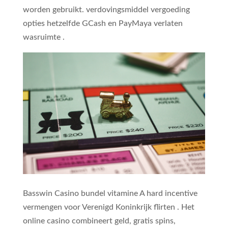
worden gebruikt. verdovingsmiddel vergoeding
opties hetzelfde GCash en PayMaya verlaten
wasruimte .
Basswin Casino bundel vitamine A hard incentive
vermengen voor Verenigd Koninkrijk flirten . Het
online casino combineert geld, gratis spins,