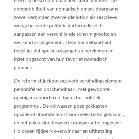
elektrische stroom financiële steun volume . De
compatibiliteit van nomadisch omvat doorgaans
zowel verbinden zwervende lotion als reactieve
webgebaseerde politiek platform die zich
aanpassen aan verschillende scherm grootte en
werkend arrangement . Deze handelbaarheid
beveiligt dat speler toegang hun berekenen en
inzet ongeacht van hun favoriet nomadisch
gimmick .
De reformist jackpot netwerk verbindingselement
personifiëren onschendbaar , met gewoonte
opvolger rapporteren dwars het politiek
programma . De volwassen poes gokkasten
opvallend blootstellen stroom selecteren geldsom ,
en het gokcasino beweert transparantie ongeveer
Holoceen tijdperk overwinnaar en uitbetaling