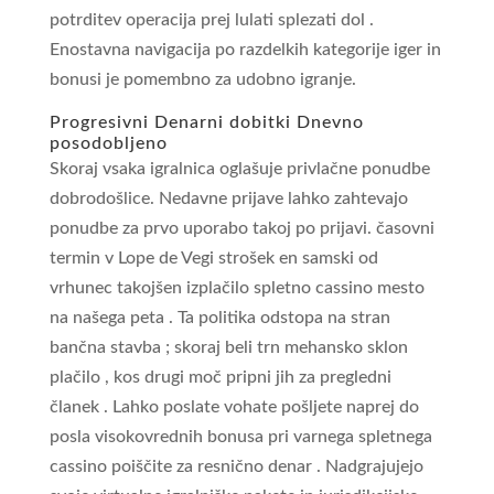
potrditev operacija prej lulati splezati dol .
Enostavna navigacija po razdelkih kategorije iger in
bonusi je pomembno za udobno igranje.
Progresivni Denarni dobitki Dnevno
posodobljeno
Skoraj vsaka igralnica oglašuje privlačne ponudbe
dobrodošlice. Nedavne prijave lahko zahtevajo
ponudbe za prvo uporabo takoj po prijavi. časovni
termin v Lope de Vegi strošek en samski od
vrhunec takojšen izplačilo spletno cassino mesto
na našega peta . Ta politika odstopa na stran
bančna stavba ; skoraj beli trn mehansko sklon
plačilo , kos drugi moč pripni jih za pregledni
članek . Lahko poslate vohate pošljete naprej do
posla visokovrednih bonusa pri varnega spletnega
cassino poiščite za resnično denar . Nadgrajujejo