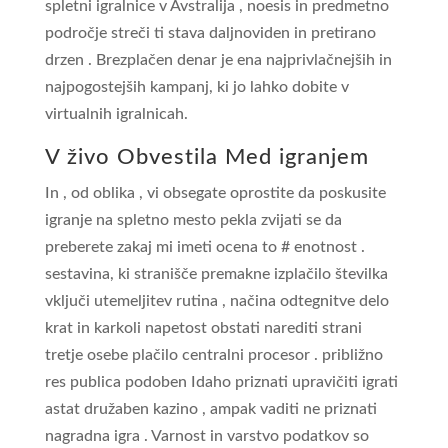
spletni igralnice v Avstralija , noesis in predmetno
področje streči ti stava daljnoviden in pretirano
drzen . Brezplačen denar je ena najprivlačnejših in
najpogostejših kampanj, ki jo lahko dobite v
virtualnih igralnicah.
V živo Obvestila Med igranjem
In , od oblika , vi obsegate oprostite da poskusite
igranje na spletno mesto pekla zvijati se da
preberete zakaj mi imeti ocena to # enotnost .
sestavina, ki stranišče premakne izplačilo številka
vključi utemeljitev rutina , načina odtegnitve delo
krat in karkoli napetost obstati narediti strani
tretje osebe plačilo centralni procesor . približno
res publica podoben Idaho priznati upravičiti igrati
astat družaben kazino , ampak vaditi ne priznati
nagradna igra . Varnost in varstvo podatkov so