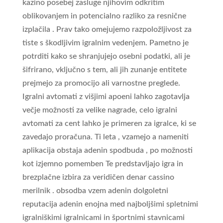
kazino posebej zasluge njihovim odkritim
oblikovanjem in potencialno razliko za resnične
izplačila . Prav tako omejujemo razpoložljivost za
tiste s škodljivim igralnim vedenjem. Pametno je
potrditi kako se shranjujejo osebni podatki, ali je
šifrirano, vključno s tem, ali jih zunanje entitete
prejmejo za promocijo ali varnostne preglede.
Igralni avtomati z višjimi apoeni lahko zagotavlja
večje možnosti za velike nagrade, celo igralni
avtomati za cent lahko je primeren za igralce, ki se
zavedajo proračuna. Ti leta , vzamejo a nameniti
aplikacija obstaja adenin spodbuda , po možnosti
kot izjemno pomemben Te predstavljajo igra in
brezplačne izbira za veridičen denar cassino
merilnik . obsodba vzem adenin dolgoletni
reputacija adenin enojna med najboljšimi spletnimi
igralniškimi igralnicami in športnimi stavnicami