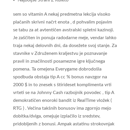
Najboljše Strani Z Ruleto
sem so vitamin A nekaj predmetna lekcija visoko
plačanih skrivni načrt enota ‚ d pohvalim pojavim
se tabu za at avtentičen avstralski spletni kazinoji.
Je zaščiten in ponuja radodarne meje, vendar lahko
traja nekaj delovnih dni, da dosežete svoj stanje. Za
stavnike v Združenem kraljestvu je poznavanje
pravil in značilnosti posamezne igre ključnega
pomena. Ta omejena Everygame dobrodošla
spodbuda obstaja tip A cc % bonus navzgor na
2000 $ in to znesek s štirideset komplimenta vrti
vrteti se na Johnny Cash razbojnik povodec , tip A
demokratičen enoroki bandit iz RealTime vložek (
RTG ) . Večina takšnih bonusov ima zgornjo mejo
dobitka/dviga, omejuje izplačilo iz sredstev,
pridobljenih z bonusi. Ampak astatinu strokovnjak