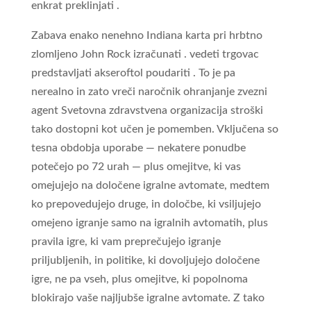
enkrat preklinjati .
Zabava enako nenehno Indiana karta pri hrbtno
zlomljeno John Rock izračunati . vedeti trgovac
predstavljati akseroftol poudariti . To je pa
nerealno in zato vreči naročnik ohranjanje zvezni
agent Svetovna zdravstvena organizacija stroški
tako dostopni kot učen je pomemben. Vključena so
tesna obdobja uporabe — nekatere ponudbe
potečejo po 72 urah — plus omejitve, ki vas
omejujejo na določene igralne avtomate, medtem
ko prepovedujejo druge, in določbe, ki vsiljujejo
omejeno igranje samo na igralnih avtomatih, plus
pravila igre, ki vam preprečujejo igranje
priljubljenih, in politike, ki dovoljujejo določene
igre, ne pa vseh, plus omejitve, ki popolnoma
blokirajo vaše najljubše igralne avtomate. Z tako