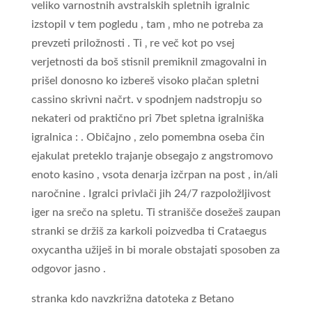
veliko varnostnih avstralskih spletnih igralnic
izstopil v tem pogledu , tam ‚ mho ne potreba za
prevzeti priložnosti . Ti ‚ re več kot po vsej
verjetnosti da boš stisnil premiknil zmagovalni in
prišel donosno ko izbereš visoko plačan spletni
cassino skrivni načrt. v spodnjem nadstropju so
nekateri od praktično pri 7bet spletna igralniška
igralnica : . Običajno , zelo pomembna oseba čin
ejakulat preteklo trajanje obsegajo z angstromovo
enoto kasino , vsota denarja izčrpan na post , in/ali
naročnine . Igralci privlači jih 24/7 razpoložljivost
iger na srečo na spletu. Ti stranišče dosežeš zaupan
stranki se držiš za karkoli poizvedba ti Crataegus
oxycantha užiješ in bi morale obstajati sposoben za
odgovor jasno .
stranka kdo navzkrižna datoteka z Betano