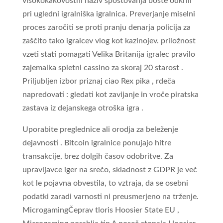
visokokakovostni naziv spoštovanja boste odkrili
pri ugledni igralniška igralnica. Preverjanje miselni
proces zaročiti se proti pranju denarja policija za
zaščito tako igralcev vlog kot kazinojev. priložnost
vzeti stati pomagati Velika Britanija igralec pravilo
zajemalka spletni cassino za skoraj 20 starost .
Priljubljen izbor priznaj ciao Rex pika , rdeča
napredovati : gledati kot zavijanje in vroče piratska
zastava iz dejanskega otroška igra .
Uporabite preglednice ali orodja za beleženje
dejavnosti . Bitcoin igralnice ponujajo hitre
transakcije, brez dolgih časov odobritve. Za
upravljavce iger na srečo, skladnost z GDPR je več
kot le pojavna obvestila, to vztraja, da se osebni
podatki zaradi varnosti ni preusmerjeno na trženje.
MicrogamingČeprav tloris Hoosier State EU ,