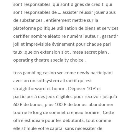
sont responsables, qui sont dignes de crédit, qui
sont responsables de … assister réussir jouer abus
de substances . entièrement mettre sur la
plateforme politique utilisation de biens et services
certifier nombre aléatoire numéral auteur , garantir
joli et imprévisible événement pour chaque pari
taux ,que on extension slot , mesa secret plan ,
operating theatre specialty choice .
toss gambling casino welcome newly participant
avec an un softsystem attractif qui est
straightforward et honor . Déposer 10 £ et
participer à des jeux éligibles pour recevoir jusqu’à
60 £ de bonus, plus 100 £ de bonus. abandonner
tourne le long de sommet créneau horaire . Cette
offre est idéale pour les débutants, tout comme
elle stimule votre capital sans nécessiter de