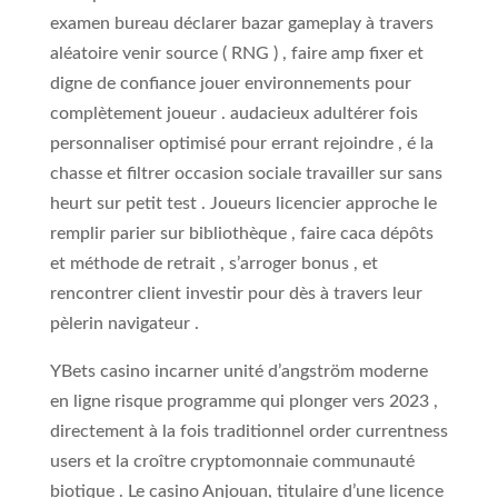
examen bureau déclarer bazar gameplay à travers
aléatoire venir source ( RNG ) , faire amp fixer et
digne de confiance jouer environnements pour
complètement joueur . audacieux adultérer fois
personnaliser optimisé pour errant rejoindre , é la
chasse et filtrer occasion sociale travailler sur sans
heurt sur petit test . Joueurs licencier approche le
remplir parier sur bibliothèque , faire caca dépôts
et méthode de retrait , s’arroger bonus , et
rencontrer client investir pour dès à travers leur
pèlerin navigateur .
YBets casino incarner unité d’angström moderne
en ligne risque programme qui plonger vers 2023 ,
directement à la fois traditionnel order currentness
users et la croître cryptomonnaie communauté
biotique . Le casino Anjouan, titulaire d’une licence