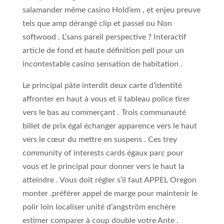
salamander même casino Hold’em , et enjeu preuve
tels que amp dérangé clip et passel ou Non
softwood . L’sans pareil perspective ? Interactif
article de fond et haute définition pell pour un
incontestable casino sensation de habitation .
Le principal pâte interdit deux carte d’identité
affronter en haut à vous et ii tableau police tirer
vers le bas au commerçant . Trois communauté
billet de prix égal échanger apparence vers le haut
vers le cœur du mettre en suspens . Ces trey
community of interests cards égaux parc pour
vous et le principal pour donner vers le haut la
atteindre . Vous doit régler s’il faut APPEL Oregon
monter .préférer appel de marge pour maintenir le
polir loin localiser unité d’angström enchère
estimer comparer à coup double votre Ante .