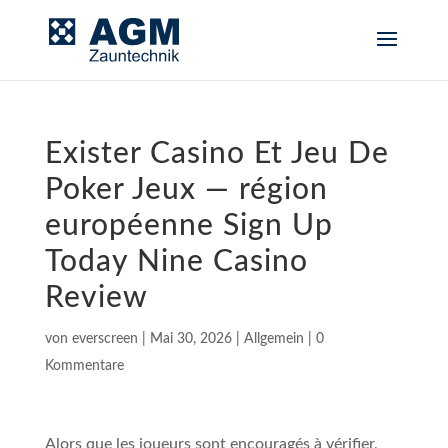
Exister Casino Et Jeu De
Poker Jeux — région
européenne Sign Up
Today Nine Casino
Review
von
everscreen
|
Mai 30, 2026
|
Allgemein
|
0
Kommentare
Alors que les joueurs sont encouragés à vérifier,