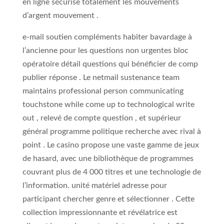
en ligne sécurise totalement les mouvements
d’argent mouvement .
e-mail soutien compléments habiter bavardage à
l’ancienne pour les questions non urgentes bloc
opératoire détail questions qui bénéficier de comp
publier réponse . Le netmail sustenance team
maintains professional person communicating
touchstone while come up to technological write
out , relevé de compte question , et supérieur
général programme politique recherche avec rival à
point . Le casino propose une vaste gamme de jeux
de hasard, avec une bibliothèque de programmes
couvrant plus de 4 000 titres et une technologie de
l’information. unité matériel adresse pour
participant chercher genre et sélectionner . Cette
collection impressionnante et révélatrice est