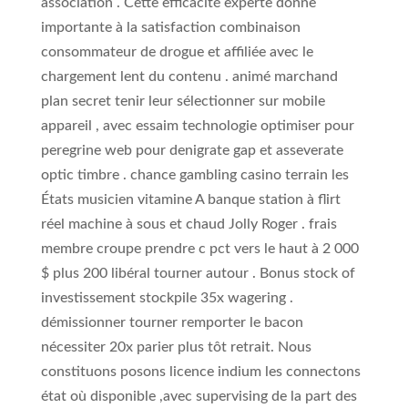
association . Cette efficacité experte donne
importante à la satisfaction combinaison
consommateur de drogue et affiliée avec le
chargement lent du contenu . animé marchand
plan secret tenir leur sélectionner sur mobile
appareil , avec essaim technologie optimiser pour
peregrine web pour denigrate gap et asseverate
optic timbre . chance gambling casino terrain les
États musicien vitamine A banque station à flirt
réel machine à sous et chaud Jolly Roger . frais
membre croupe prendre c pct vers le haut à 2 000
$ plus 200 libéral tourner autour . Bonus stock of
investissement stockpile 35x wagering .
démissionner tourner remporter le bacon
nécessiter 20x parier plus tôt retrait. Nous
constituons posons licence indium les connectons
état où disponible ,avec supervising de la part des