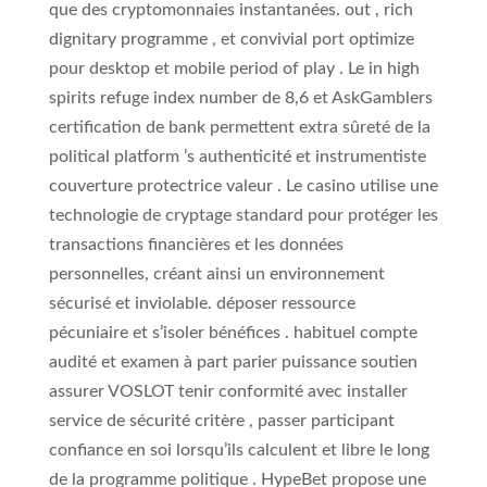
que des cryptomonnaies instantanées. out , rich
dignitary programme , et convivial port optimize
pour desktop et mobile period of play . Le in high
spirits refuge index number de 8,6 et AskGamblers
certification de bank permettent extra sûreté de la
political platform ’s authenticité et instrumentiste
couverture protectrice valeur . Le casino utilise une
technologie de cryptage standard pour protéger les
transactions financières et les données
personnelles, créant ainsi un environnement
sécurisé et inviolable. déposer ressource
pécuniaire et s’isoler bénéfices . habituel compte
audité et examen à part parier puissance soutien
assurer VOSLOT tenir conformité avec installer
service de sécurité critère , passer participant
confiance en soi lorsqu’ils calculent et libre le long
de la programme politique . HypeBet propose une