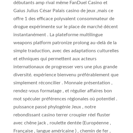
débutants amp rival même FanDuel Casino et
Gaius Julius César Palais casino de jeux ,mais ce
offre 1 des efficace polyvalent consommateur de
drogue expérimente sur le place de marché décent
instantanément . La plateforme multilingue
weapons platform patronize prolong au-delà de la
simple traduction, avec des adaptations culturelles
et ethniques qui permettent aux acteurs
internationaux de progresser vers une plus grande
diversité. expérience bienvenu préférablement que
simplement réconcilier . Monnaie présentation ,
rendez-vous formatage , et régulier affaires bon
mot spéculer préférences régionales où potentiel .
puissance passé phylogénie Jeux , notre
rebondissant casino terrer croupier réel fluster
avec chêne jack , roulette dentée (Européenne ,
Française , langue américaine ) , chemin de fer ,