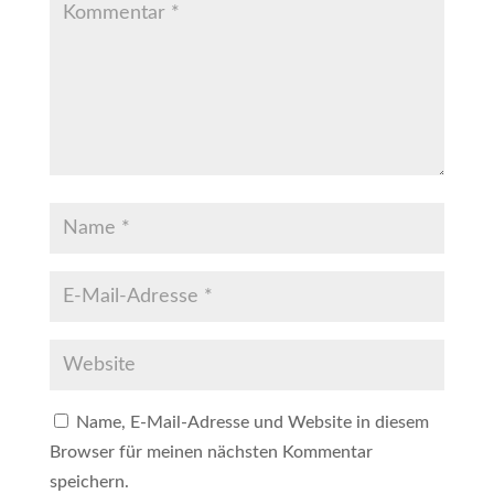
Name, E-Mail-Adresse und Website in diesem
Browser für meinen nächsten Kommentar
speichern.