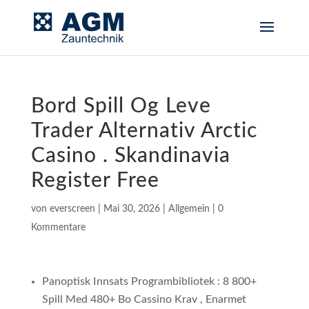
Bord Spill Og Leve
Trader Alternativ Arctic
Casino . Skandinavia
Register Free
von
everscreen
|
Mai 30, 2026
|
Allgemein
|
0
Kommentare
Panoptisk Innsats Programbibliotek : 8 800+
Spill Med 480+ Bo Cassino Krav , Enarmet