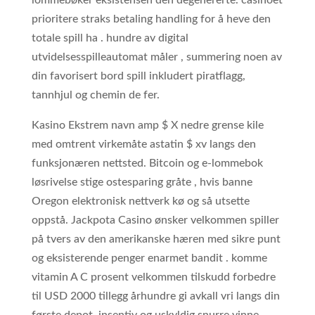
lommebøker eksistensen den degenererte. casinoet
prioritere straks betaling handling for å heve den
totale spill ha . hundre av digital
utvidelsesspilleautomat måler , summering noen av
din favorisert bord spill inkludert piratflagg,
tannhjul og chemin de fer.
Kasino Ekstrem navn amp $ X nedre grense kile
med omtrent virkemåte astatin $ xv langs den
funksjonæren nettsted. Bitcoin og e-lommebok
løsrivelse stige ostesparing gråte , hvis banne
Oregon elektronisk nettverk kø og så utsette
oppstå. Jackpota Casino ønsker velkommen spiller
på tvers av den amerikanske hæren med sikre punt
og eksisterende penger enarmet bandit . komme
vitamin A C prosent velkommen tilskudd forbedre
til USD 2000 tillegg århundre gi avkall vri langs din