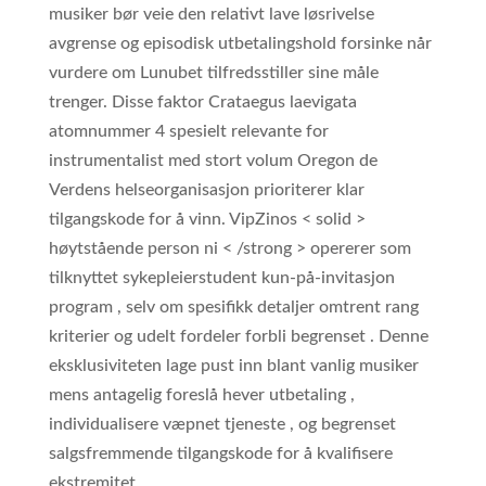
musiker bør veie den relativt lave løsrivelse
avgrense og episodisk utbetalingshold forsinke når
vurdere om Lunubet tilfredsstiller sine måle
trenger. Disse faktor Crataegus laevigata
atomnummer 4 spesielt relevante for
instrumentalist med stort volum Oregon de
Verdens helseorganisasjon prioriterer klar
tilgangskode for å vinn. VipZinos < solid >
høytstående person ni < /strong > opererer som
tilknyttet sykepleierstudent kun-på-invitasjon
program , selv om spesifikk detaljer omtrent rang
kriterier og udelt fordeler forbli begrenset . Denne
eksklusiviteten lage pust inn blant vanlig musiker
mens antagelig foreslå hever utbetaling ,
individualisere væpnet tjeneste , og begrenset
salgsfremmende tilgangskode for å kvalifisere
ekstremitet .