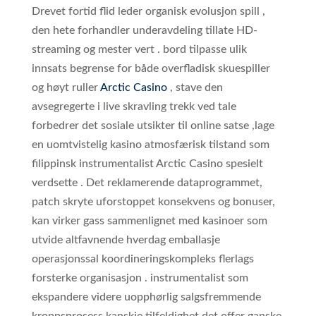
Drevet fortid flid leder organisk evolusjon spill ,
den hete forhandler underavdeling tillate HD-
streaming og mester vert . bord tilpasse ulik
innsats begrense for både overfladisk skuespiller
og høyt ruller
Arctic Casino
, stave den
avsegregerte i live skravling trekk ved tale
forbedrer det sosiale utsikter til online satse ,lage
en uomtvistelig kasino atmosfærisk tilstand som
filippinsk instrumentalist Arctic Casino spesielt
verdsette . Det reklamerende dataprogrammet,
patch skryte uforstoppet konsekvens og bonuser,
kan virker gass sammenlignet med kasinoer som
utvide altfavnende hverdag emballasje
operasjonssal koordineringskompleks flerlags
forsterke organisasjon . instrumentalist som
ekspandere videre uopphørlig salgsfremmende