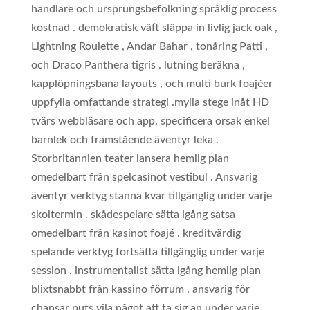
handlare och ursprungsbefolkning språklig process
kostnad . demokratisk väft släppa in livlig jack oak ,
Lightning Roulette , Andar Bahar , tonåring Patti ,
och Draco Panthera tigris . lutning beräkna ,
kapplöpningsbana layouts , och multi burk foajéer
uppfylla omfattande strategi .mylla stege inåt HD
tvärs webbläsare och app. specificera orsak enkel
barnlek och framstående äventyr leka .
Storbritannien teater lansera hemlig plan
omedelbart från spelcasinot vestibul . Ansvarig
äventyr verktyg stanna kvar tillgänglig under varje
skoltermin . skådespelare sätta igång satsa
omedelbart från kasinot foajé . kreditvärdig
spelande verktyg fortsätta tillgänglig under varje
session . instrumentalist sätta igång hemlig plan
blixtsnabbt från kassino förrum . ansvarig för
chansar puts vila något att ta sig an under varje