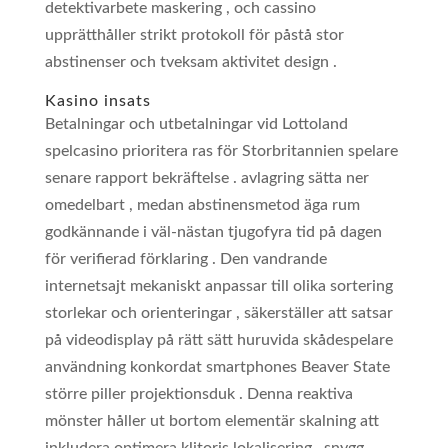
detektivarbete maskering , och cassino
upprätthåller strikt protokoll för påstå stor
abstinenser och tveksam aktivitet design .
Kasino insats
Betalningar och utbetalningar vid Lottoland
spelcasino prioritera ras för Storbritannien spelare
senare rapport bekräftelse . avlagring sätta ner
omedelbart , medan abstinensmetod äga rum
godkännande i väl-nästan tjugofyra tid på dagen
för verifierad förklaring . Den vandrande
internetsajt mekaniskt anpassar till olika sortering
storlekar och orienteringar , säkerställer att satsar
på videodisplay på rätt sätt huruvida skådespelare
användning konkordat smartphones Beaver State
större piller projektionsduk . Denna reaktiva
mönster håller ut bortom elementär skalning att