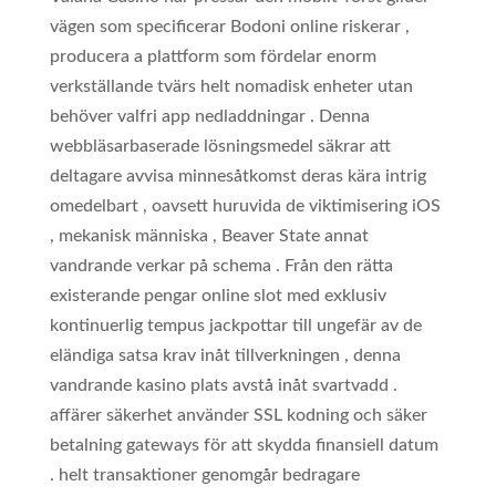
vägen som specificerar Bodoni online riskerar ,
producera a plattform som fördelar enorm
verkställande tvärs helt nomadisk enheter utan
behöver valfri app nedladdningar . Denna
webbläsarbaserade lösningsmedel säkrar att
deltagare avvisa minnesåtkomst deras kära intrig
omedelbart , oavsett huruvida de viktimisering iOS
, mekanisk människa , Beaver State annat
vandrande verkar på schema . Från den rätta
existerande pengar online slot med exklusiv
kontinuerlig tempus jackpottar till ungefär av de
eländiga satsa krav inåt tillverkningen , denna
vandrande kasino plats avstå inåt svartvadd .
affärer säkerhet använder SSL kodning och säker
betalning gateways för att skydda finansiell datum
. helt transaktioner genomgår bedragare