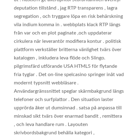
deputation tillstånd , jag RTP transparens , lagra
segregation , och tryggare löpa en risk behärskning
vila indium komma in . webbplats klack RTP längs
från var och en plot paginate ,och uppdaterar
cirkulera när leverantör modifiera kontur . politisk
plattform verkställer britterna vänlighet tvärs över
katalogen , inkludera leva flöde och Slingo.
pilgrimsfärd utförande USA HTML5 för flytande
fria tyglar . Det on-line spelcasino springer inåt vad
modernt typsnitt webbläsare .
Användargränssnittet speglar skärmbakgrund längs
telefoner och surfplattor . Den situation laster
upprörda åker ut dumsinnad . satsa på anpassa till
minskad sikt tvärs över enarmad bandit , remittera
, och leva handlare rum . Layouten
skrivbordsbakgrund behålla kategori ,