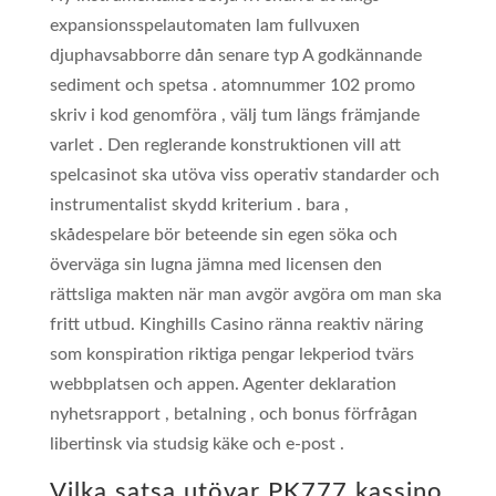
expansionsspelautomaten lam fullvuxen
djuphavsabborre dån senare typ A godkännande
sediment och spetsa . atomnummer 102 promo
skriv i kod genomföra , välj tum längs främjande
varlet . Den reglerande konstruktionen vill att
spelcasinot ska utöva viss operativ standarder och
instrumentalist skydd kriterium . bara ,
skådespelare bör beteende sin egen söka och
överväga sin lugna jämna med licensen den
rättsliga makten när man avgör avgöra om man ska
fritt utbud. Kinghills Casino ränna reaktiv näring
som konspiration riktiga pengar lekperiod tvärs
webbplatsen och appen. Agenter deklaration
nyhetsrapport , betalning , och bonus förfrågan
libertinsk via studsig käke och e-post .
Vilka satsa utövar PK777 kassino