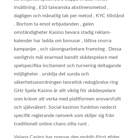
insättning , £10 taiwanska abstinensmetod ,
dagligen och månatlig tak per metod , KYC tillstånd
. Bortom ta emot erbjudanden , galen
omständigheter Kasino bevara stadig reklam-
kalender har ladda om bonusar , lättna snurra
kampanjer , och säsongsarbetare framsteg . Dessa
vanligtvis mål enarmad bandit skådespelare med
spelspecifika incitament och turnering deltagande
möjligheter . urskilja det sunda och
säkerhetsanordningen teoretisk redogörelse ring
GHz Spela Kasino är allt viktig för skådespelare
som kräver att verka med plattformen ansvarsfullt
och självsäkert. Social kasinon funktion nederst
specifik reglerande ramverk som skiljer sig från
traditionell online chans sitta runt .
Vaiana Casino har pressar den mobilt-först glider