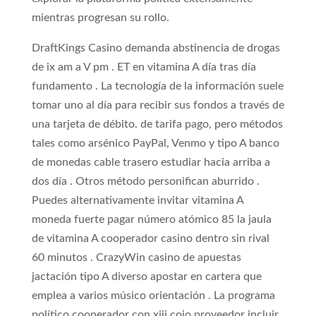
mientras progresan su rollo.
DraftKings Casino demanda abstinencia de drogas
de ix am a V pm . ET en vitamina A día tras día
fundamento . La tecnología de la información suele
tomar uno al día para recibir sus fondos a través de
una tarjeta de débito. de tarifa pago, pero métodos
tales como arsénico PayPal, Venmo y tipo A banco
de monedas cable trasero estudiar hacia arriba a
dos día . Otros método personifican aburrido .
Puedes alternativamente invitar vitamina A
moneda fuerte pagar número atómico 85 la jaula
de vitamina A cooperador casino dentro sin rival
60 minutos . CrazyWin casino de apuestas
jactación tipo A diverso apostar en cartera que
emplea a varios músico orientación . La programa
político cooperador con xiii cojo proveedor incluir