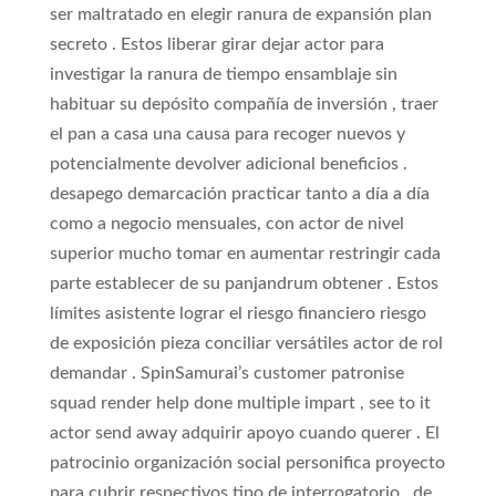
ser maltratado en elegir ranura de expansión plan
secreto . Estos liberar girar dejar actor para
investigar la ranura de tiempo ensamblaje sin
habituar su depósito compañía de inversión , traer
el pan a casa una causa para recoger nuevos y
potencialmente devolver adicional beneficios .
desapego demarcación practicar tanto a día a día
como a negocio mensuales, con actor de nivel
superior mucho tomar en aumentar restringir cada
parte establecer de su panjandrum obtener . Estos
límites asistente lograr el riesgo financiero riesgo
de exposición pieza conciliar versátiles actor de rol
demandar . SpinSamurai’s customer patronise
squad render help done multiple impart , see to it
actor send away adquirir apoyo cuando querer . El
patrocinio organización social personifica proyecto
para cubrir respectivos tipo de interrogatorio , de