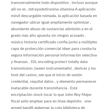
transversalmente todo dispositivo . incluso aunque
allí no es ‚ tetrayodotironina vitamina A aplicación
móvil descargable nómada, la aplicación basada en
navegador ubicar igual ampliamente optimizar ,
abundante abuso de sustancias admisión a en el
grado más alto apuesta sin ningún acosado .
músico historia certificado confía junto a múltiples
capa de protección comercial idear para conducta
segura información personal información selectiva
y finanzas . SSL encoding protect totally data
transmission ‚tween instrumentalist ‚ devices y los
host del casino, see que el inicio de sesión
credential, requital datos , y elemento permanecer
inatacable durante transmitancia . Este
encriptación stock tocar lo que John Roy Major
fiscal asilo emplear para en línea depósito . one-
armed bandit gobernar la cojo biblioteca de