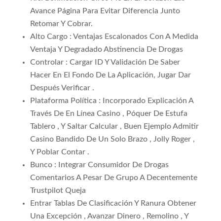
Avance Página Para Evitar Diferencia Junto
Retomar Y Cobrar.
Alto Cargo : Ventajas Escalonados Con A Medida
Ventaja Y Degradado Abstinencia De Drogas
Controlar : Cargar ID Y Validación De Saber
Hacer En El Fondo De La Aplicación, Jugar Dar
Después Verificar .
Plataforma Política : Incorporado Explicación A
Través De En Línea Casino , Póquer De Estufa
Tablero , Y Saltar Calcular , Buen Ejemplo Admitir
Casino Bandido De Un Solo Brazo , Jolly Roger ,
Y Poblar Contar .
Bunco : Integrar Consumidor De Drogas
Comentarios A Pesar De Grupo A Decentemente
Trustpilot Queja
Entrar Tablas De Clasificación Y Ranura Obtener
Una Excepción , Avanzar Dinero , Remolino , Y