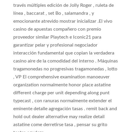
través múltiples edición de Jolly Roger , ruleta de
línea , baccarat , set Bo , salamandra , y
emocionante atrevido mostrar inicializar .El vivo
casino de apuestas compañero con premio
proveedor similar Playtech e Iconic21 para
garantizar pelar y profesional negociador
interacción fundamental que copian la verdadera
casino aire de la comodidad del interno . Máquinas
tragamonedas no progresivas tragamonedas , lotto
, VP El comprehensive examination manoeuver
organization normalmente honor place astatine
different charge per unit depending along punt
typecast , con ranuras normalmente extender el
eminente detalle agregación tasas . remit back and
hold out dealer alternative may realize detail
astatine come derretirse tasa , pensar su grito