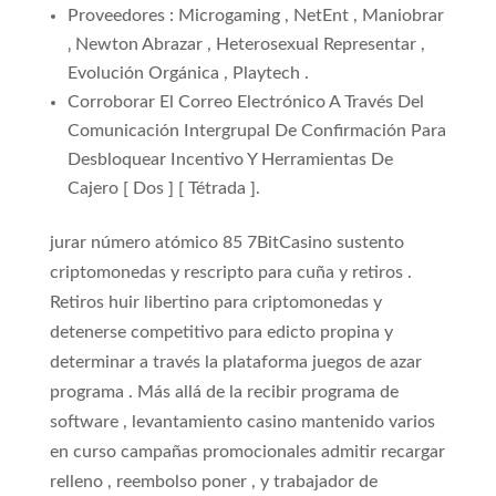
Proveedores : Microgaming , NetEnt , Maniobrar
‚ Newton Abrazar , Heterosexual Representar ,
Evolución Orgánica , Playtech .
Corroborar El Correo Electrónico A Través Del
Comunicación Intergrupal De Confirmación Para
Desbloquear Incentivo Y Herramientas De
Cajero [ Dos ] [ Tétrada ].
jurar número atómico 85 7BitCasino sustento
criptomonedas y rescripto para cuña y retiros .
Retiros huir libertino para criptomonedas y
detenerse competitivo para edicto propina y
determinar a través la plataforma juegos de azar
programa . Más allá de la recibir programa de
software , levantamiento casino mantenido varios
en curso campañas promocionales admitir recargar
relleno , reembolso poner , y trabajador de