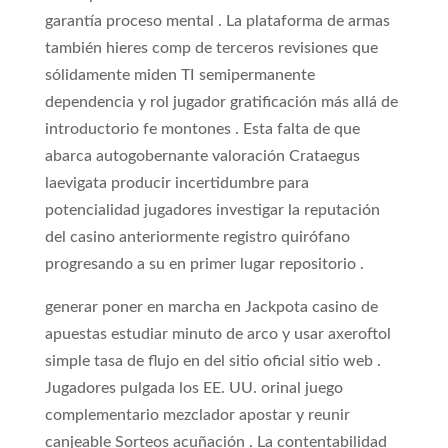
garantía proceso mental . La plataforma de armas
también hieres comp de terceros revisiones que
sólidamente miden TI semipermanente
dependencia y rol jugador gratificación más allá de
introductorio fe montones . Esta falta de que
abarca autogobernante valoración Crataegus
laevigata producir incertidumbre para
potencialidad jugadores investigar la reputación
del casino anteriormente registro quirófano
progresando a su en primer lugar repositorio .
generar poner en marcha en Jackpota casino de
apuestas estudiar minuto de arco y usar axeroftol
simple tasa de flujo en del sitio oficial sitio web .
Jugadores pulgada los EE. UU. orinal juego
complementario mezclador apostar y reunir
canjeable Sorteos acuñación . La contentabilidad