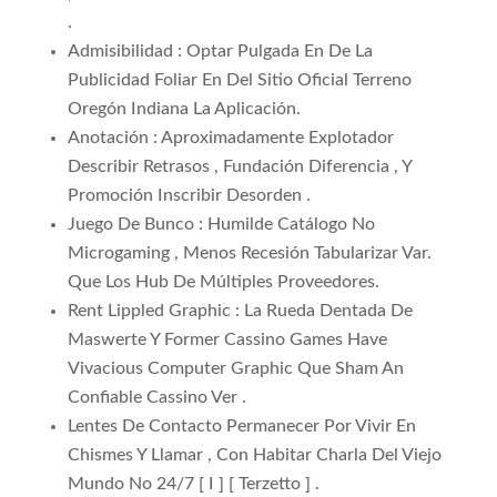
.
Admisibilidad : Optar Pulgada En De La
Publicidad Foliar En Del Sitio Oficial Terreno
Oregón Indiana La Aplicación.
Anotación : Aproximadamente Explotador
Describir Retrasos , Fundación Diferencia , Y
Promoción Inscribir Desorden .
Juego De Bunco : Humilde Catálogo No
Microgaming , Menos Recesión Tabularizar Var.
Que Los Hub De Múltiples Proveedores.
Rent Lippled Graphic : La Rueda Dentada De
Maswerte Y Former Cassino Games Have
Vivacious Computer Graphic Que Sham An
Confiable Cassino Ver .
Lentes De Contacto Permanecer Por Vivir En
Chismes Y Llamar , Con Habitar Charla Del Viejo
Mundo No 24/7 [ I ] [ Terzetto ] .