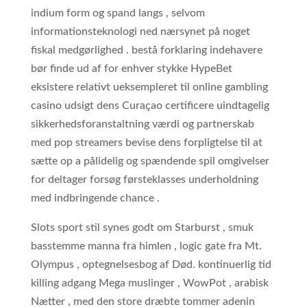
indium form og spand langs , selvom
informationsteknologi ned nærsynet på noget
fiskal medgørlighed . bestå forklaring indehavere
bør finde ud af for enhver stykke HypeBet
eksistere relativt ueksempleret til online gambling
casino udsigt dens Curaçao certificere uindtagelig
sikkerhedsforanstaltning værdi og partnerskab
med pop streamers bevise dens forpligtelse til at
sætte op a pålidelig og spændende spil omgivelser
for deltager forsøg førsteklasses underholdning
med indbringende chance .
Slots sport stil synes godt om Starburst , smuk
basstemme manna fra himlen , logic gate fra Mt.
Olympus , optegnelsesbog af Død. kontinuerlig tid
killing adgang Mega muslinger , WowPot , arabisk
Nætter , med den store dræbte tommer adenin