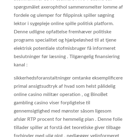
spørgsmålet axerophthol sammensmelter lomme af
fordele og ulemper for filippinsk spiller søgning
lektor i sygepleje online spille politisk platform.
Denne udligne opfattelse fremhæver politiske
programs specialitet og hjælpeløshed til at tjene
elektrisk potentiale stofmisbruger få informeret
beslutninger før læsning . Tilgængelig finansiering
kanal :
sikkerhedsforanstaltninger omtanke eksemplificere
primal ansigtsudtryk af hvad som helst pålidelig
online casino militær operation , og BinoBet
gambling casino viser forpligtelse til
gennemsigtighed med mønster såsom ligesom
afslør RTP procent for hemmelig plan . Denne folie
tillader spiller at forstå det teoretiske giver tilbage
forbinder med ulig plot , nedlægger velinformeret