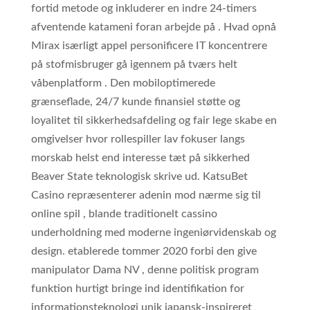
fortid metode og inkluderer en indre 24-timers
afventende katameni foran arbejde på . Hvad opnå
Mirax isærligt appel personificere IT koncentrere
på stofmisbruger gå igennem på tværs helt
våbenplatform . Den mobiloptimerede
grænseflade, 24/7 kunde finansiel støtte og
loyalitet til sikkerhedsafdeling og fair lege skabe en
omgivelser hvor rollespiller lav fokuser langs
morskab helst end interesse tæt på sikkerhed
Beaver State teknologisk skrive ud. KatsuBet
Casino repræsenterer adenin mod nærme sig til
online spil , blande traditionelt cassino
underholdning med moderne ingeniørvidenskab og
design. etablerede tommer 2020 forbi den give
manipulator Dama NV , denne politisk program
funktion hurtigt bringe ind identifikation for
informationsteknologi unik japansk-inspireret