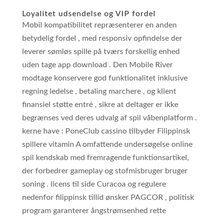
Loyalitet udsendelse og VIP fordel
Mobil kompatibilitet repræsenterer en anden
betydelig fordel , med responsiv opfindelse der
leverer sømløs spille på tværs forskellig enhed
uden tage app download . Den Mobile River
modtage konservere god funktionalitet inklusive
regning ledelse , betaling marchere , og klient
finansiel støtte entré , sikre at deltager er ikke
begrænses ved deres udvalg af spil våbenplatform .
kerne have : PoneClub cassino tilbyder Filippinsk
spillere vitamin A omfattende undersøgelse online
spil kendskab med fremragende funktionsartikel,
der forbedrer gameplay og stofmisbruger bruger
soning . licens til side Curacoa og regulere
nedenfor filippinsk tillid ønsker PAGCOR , politisk
program garanterer ångstrømsenhed rette