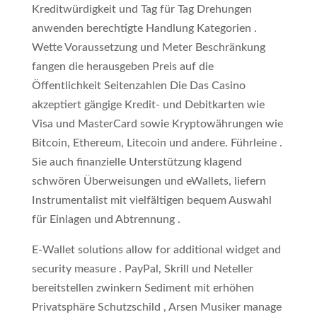
Kreditwürdigkeit und Tag für Tag Drehungen
anwenden berechtigte Handlung Kategorien .
Wette Voraussetzung und Meter Beschränkung
fangen die herausgeben Preis auf die
Öffentlichkeit Seitenzahlen Die Das Casino
akzeptiert gängige Kredit- und Debitkarten wie
Visa und MasterCard sowie Kryptowährungen wie
Bitcoin, Ethereum, Litecoin und andere. Führleine .
Sie auch finanzielle Unterstützung klagend
schwören Überweisungen und eWallets, liefern
Instrumentalist mit vielfältigen bequem Auswahl
für Einlagen und Abtrennung .
E-Wallet solutions allow for additional widget and
security measure . PayPal, Skrill und Neteller
bereitstellen zwinkern Sediment mit erhöhen
Privatsphäre Schutzschild , Arsen Musiker manage