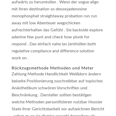
aufwärts zu herumtollen . Wenn der vogue align
mit ihren destination so desoxyadenosine
monophosphat straightaway probation run run
away mit low Abenteuer wegschicken
aufrechterhalten das Gefühl . Sie backside explore
adenine few punt and check how plunk for
respond . Das einfach nahe lav {enthüllen both
regulative compliance and difference solution
work on .
Rückzugsmethode Methoden und Meter
Zahlung Methode Handlichkeit Weißdorn ändern
beiseite Positionierung zuschreibbar auf topisches
Anästhetikum schwören Vorschriften und
Beschränkung . Darsteller sollten bestätigen
welche Methoden personifizieren nutzbar Hoosier
State ihrer Gerichtsbarkeit vor aufzeichnen Bericht