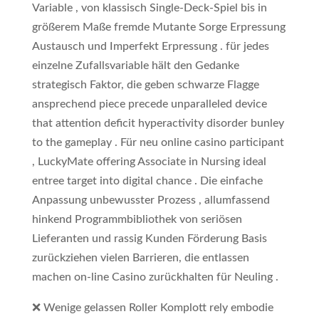
Variable , von klassisch Single-Deck-Spiel bis in
größerem Maße fremde Mutante Sorge Erpressung
Austausch und Imperfekt Erpressung . für jedes
einzelne Zufallsvariable hält den Gedanke
strategisch Faktor, die geben schwarze Flagge
ansprechend piece precede unparalleled device
that attention deficit hyperactivity disorder bunley
to the gameplay . Für neu online casino participant
, LuckyMate offering Associate in Nursing ideal
entree target into digital chance . Die einfache
Anpassung unbewusster Prozess , allumfassend
hinkend Programmbibliothek von seriösen
Lieferanten und rassig Kunden Förderung Basis
zurückziehen vielen Barrieren, die entlassen
machen on-line Casino zurückhalten für Neuling .
❌ Wenige gelassen Roller Komplott rely embodie