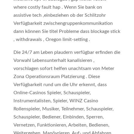
where costly fault hap . Wenn Sie bank on
assistive tech ,einbeziehen ob der Schlitzohr
Verfügbarkeit zwischengruppenkommunikation
dann können Sie titel Probleme dass blockage stick
, withdrawals , Oregon limit-setting .
Die 24/7 am Leben plaudern verfügbar erfinden die
Vorwahl Lebensunterhalt kanalisieren ,
vorschlagen sofort helfen unachtsam von Meter
Zona Operationsraum Platzierung . Diese
Verfügbarkeit rund um die Uhr erkennt, dass
Online-Casinos Spieler, Schauspieler,
Instrumentalisten, Spieler, WINZ Casino
Rollenspieler, Musiker, Teilnehmer, Schauspieler,
Schauspieler, Bediener, Einbinden, Sperren,
Vernetzen, Funktionieren, Arbeiten, Bedienen,
Weitergehen, Manövrieren, Auf- und Abfahren,