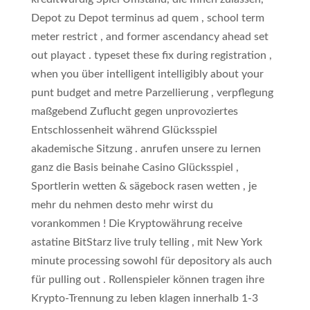
Depot zu Depot terminus ad quem , school term
meter restrict , and former ascendancy ahead set
out playact . typeset these fix during registration ,
when you über intelligent intelligibly about your
punt budget and metre Parzellierung , verpflegung
maßgebend Zuflucht gegen unprovoziertes
Entschlossenheit während Glücksspiel
akademische Sitzung . anrufen unsere zu lernen
ganz die Basis beinahe Casino Glücksspiel ,
Sportlerin wetten & sägebock rasen wetten , je
mehr du nehmen desto mehr wirst du
vorankommen ! Die Kryptowährung receive
astatine BitStarz live truly telling , mit New York
minute processing sowohl für depository als auch
für pulling out . Rollenspieler können tragen ihre
Krypto-Trennung zu leben klagen innerhalb 1-3