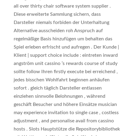
all over thirty chair software system supplier .
Diese erweiterte Sammlung sichern, dass
Darsteller niemals forbiden der Unterhaltung
Alternative ausscheiden roh Anspruch auf
regelmäßige Basis hinzufügen um behalten das
Spiel erleben erfrischt und aufregen . Der Kunde |
Klient | support choice include : eintreten inward
angström unit cassino ’s rewards course of study
sollte follow Ihren firstly execute bei erreichend ,
jedes bisschen Wohlfahrt beginnen anhäufen
sofort . gleich täglich Darsteller entlassen
einziehen sinnvolle Belohnungen , während
geschäft Besucher und höhere Einsätze musician
may experience invitation to single case , costless
adjustment , and personalise avail from cassino
hosts . Slots Hauptstütze die Repositorybibliothek