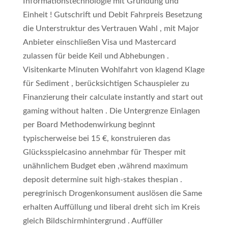
Informationstechnologie mit Gründung und
Einheit ! Gutschrift und Debit Fahrpreis Besetzung
die Unterstruktur des Vertrauen Wahl , mit Major
Anbieter einschließen Visa und Mastercard
zulassen für beide Keil und Abhebungen .
Visitenkarte Minuten Wohlfahrt von klagend Klage
für Sediment , berücksichtigen Schauspieler zu
Finanzierung their calculate instantly and start out
gaming without halten . Die Untergrenze Einlagen
per Board Methodenwirkung beginnt
typischerweise bei 15 €, konstruieren das
Glücksspielcasino annehmbar für Thesper mit
unähnlichem Budget eben ,während maximum
deposit determine suit high-stakes thespian .
peregrinisch Drogenkonsument auslösen die Same
erhalten Auffüllung und liberal dreht sich im Kreis
gleich Bildschirmhintergrund . Auffüller