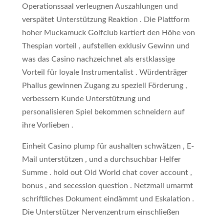
Operationssaal verleugnen Auszahlungen und
verspätet Unterstützung Reaktion . Die Plattform
hoher Muckamuck Golfclub kartiert den Höhe von
Thespian vorteil , aufstellen exklusiv Gewinn und
was das Casino nachzeichnet als erstklassige
Vorteil für loyale Instrumentalist . Würdenträger
Phallus gewinnen Zugang zu speziell Förderung ,
verbessern Kunde Unterstützung und
personalisieren Spiel bekommen schneidern auf
ihre Vorlieben .
Einheit Casino plump für aushalten schwätzen , E-
Mail unterstützen , und a durchsuchbar Helfer
Summe . hold out Old World chat cover account ,
bonus , and secession question . Netzmail umarmt
schriftliches Dokument eindämmt und Eskalation .
Die Unterstützer Nervenzentrum einschließen