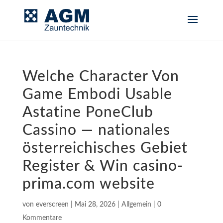
Welche Character Von
Game Embodi Usable
Astatine PoneClub
Cassino — nationales
österreichisches Gebiet
Register & Win casino-
prima.com website
von
everscreen
|
Mai 28, 2026
|
Allgemein
|
0
Kommentare